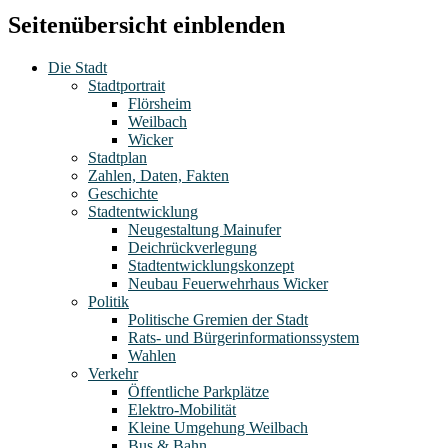
Seitenübersicht einblenden
Die Stadt
Stadtportrait
Flörsheim
Weilbach
Wicker
Stadtplan
Zahlen, Daten, Fakten
Geschichte
Stadtentwicklung
Neugestaltung Mainufer
Deichrückverlegung
Stadtentwicklungskonzept
Neubau Feuerwehrhaus Wicker
Politik
Politische Gremien der Stadt
Rats- und Bürgerinformationssystem
Wahlen
Verkehr
Öffentliche Parkplätze
Elektro-Mobilität
Kleine Umgehung Weilbach
Bus & Bahn