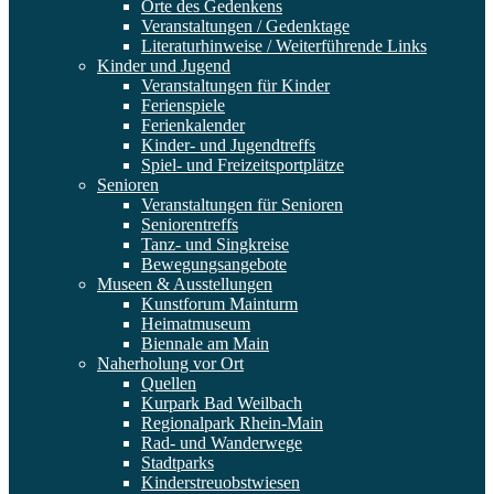
Orte des Gedenkens
Veranstaltungen / Gedenktage
Literaturhinweise / Weiterführende Links
Kinder und Jugend
Veranstaltungen für Kinder
Ferienspiele
Ferienkalender
Kinder- und Jugendtreffs
Spiel- und Freizeitsportplätze
Senioren
Veranstaltungen für Senioren
Seniorentreffs
Tanz- und Singkreise
Bewegungsangebote
Museen & Ausstellungen
Kunstforum Mainturm
Heimatmuseum
Biennale am Main
Naherholung vor Ort
Quellen
Kurpark Bad Weilbach
Regionalpark Rhein-Main
Rad- und Wanderwege
Stadtparks
Kinderstreuobstwiesen