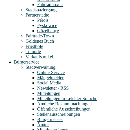
Fahrradboxen
Stadtspaziergang
Partnerstädte
Pérols
Pyskowice
Güzelbahçe
Fairtrade-Town
Goldenes Buch
Friedhöfe
Trauorte
Verkaufsartikel
Bürgerservice
Stadtverwaltung
Online-Service
Mängelmelder
Social Media
Newsletter / RSS
Mitteilungen
Mitteilungen in Leichter Sprache
Amtliche Bekanntmachungen
Öffentliche Ausschreibungen
Stellenausschreibungen
Bürgermeister
Ämter
Mitarbeiter/innen