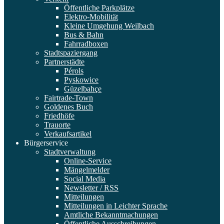
Öffentliche Parkplätze
Elektro-Mobilität
Kleine Umgehung Weilbach
Bus & Bahn
Fahrradboxen
Stadtspaziergang
Partnerstädte
Pérols
Pyskowice
Güzelbahçe
Fairtrade-Town
Goldenes Buch
Friedhöfe
Trauorte
Verkaufsartikel
Bürgerservice
Stadtverwaltung
Online-Service
Mängelmelder
Social Media
Newsletter / RSS
Mitteilungen
Mitteilungen in Leichter Sprache
Amtliche Bekanntmachungen
Öffentliche Ausschreibungen