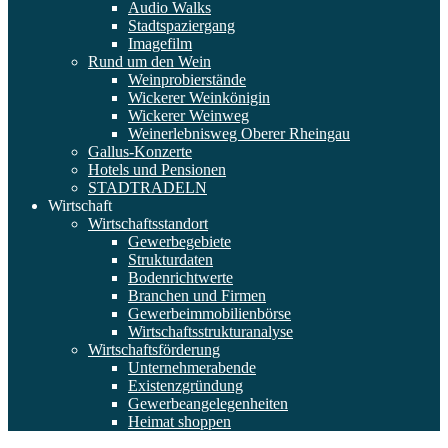
Audio Walks
Stadtspaziergang
Imagefilm
Rund um den Wein
Weinprobierstände
Wickerer Weinkönigin
Wickerer Weinweg
Weinerlebnisweg Oberer Rheingau
Gallus-Konzerte
Hotels und Pensionen
STADTRADELN
Wirtschaft
Wirtschaftsstandort
Gewerbegebiete
Strukturdaten
Bodenrichtwerte
Branchen und Firmen
Gewerbeimmobilienbörse
Wirtschaftsstrukturanalyse
Wirtschaftsförderung
Unternehmerabende
Existenzgründung
Gewerbeangelegenheiten
Heimat shoppen