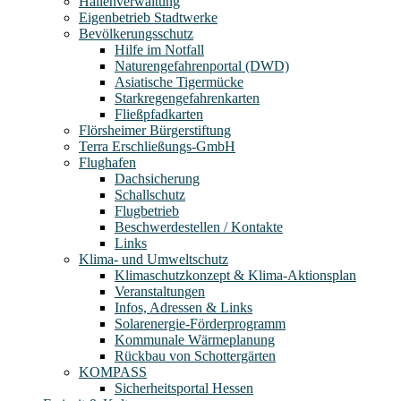
Hallenverwaltung
Eigenbetrieb Stadtwerke
Bevölkerungsschutz
Hilfe im Notfall
Naturengefahrenportal (DWD)
Asiatische Tigermücke
Starkregengefahrenkarten
Fließpfadkarten
Flörsheimer Bürgerstiftung
Terra Erschließungs-GmbH
Flughafen
Dachsicherung
Schallschutz
Flugbetrieb
Beschwerdestellen / Kontakte
Links
Klima- und Umweltschutz
Klimaschutzkonzept & Klima-Aktionsplan
Veranstaltungen
Infos, Adressen & Links
Solarenergie-Förderprogramm
Kommunale Wärmeplanung
Rückbau von Schottergärten
KOMPASS
Sicherheitsportal Hessen