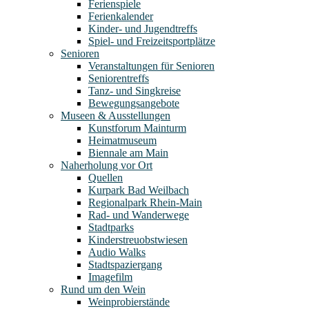
Ferienspiele
Ferienkalender
Kinder- und Jugendtreffs
Spiel- und Freizeitsportplätze
Senioren
Veranstaltungen für Senioren
Seniorentreffs
Tanz- und Singkreise
Bewegungsangebote
Museen & Ausstellungen
Kunstforum Mainturm
Heimatmuseum
Biennale am Main
Naherholung vor Ort
Quellen
Kurpark Bad Weilbach
Regionalpark Rhein-Main
Rad- und Wanderwege
Stadtparks
Kinderstreuobstwiesen
Audio Walks
Stadtspaziergang
Imagefilm
Rund um den Wein
Weinprobierstände