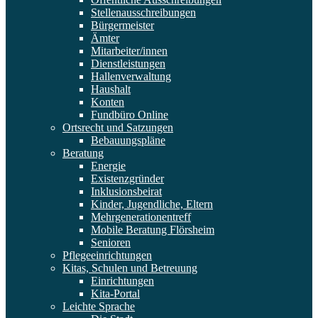
Stellenausschreibungen
Bürgermeister
Ämter
Mitarbeiter/innen
Dienstleistungen
Hallenverwaltung
Haushalt
Konten
Fundbüro Online
Ortsrecht und Satzungen
Bebauungspläne
Beratung
Energie
Existenzgründer
Inklusionsbeirat
Kinder, Jugendliche, Eltern
Mehrgenerationentreff
Mobile Beratung Flörsheim
Senioren
Pflegeeinrichtungen
Kitas, Schulen und Betreuung
Einrichtungen
Kita-Portal
Leichte Sprache