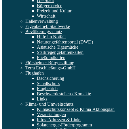
Die Stadt
Bürgerservice
Freizeit und Kultur
Wirtschaft
Hallenverwaltung
Eigenbetrieb Stadtwerke
Bevölkerungsschutz
Hilfe im Notfall
Naturengefahrenportal (DWD)
Asiatische Tigermücke
Starkregengefahrenkarten
Fließpfadkarten
Flörsheimer Bürgerstiftung
Terra Erschließungs-GmbH
Flughafen
Dachsicherung
Schallschutz
Flugbetrieb
Beschwerdestellen / Kontakte
Links
Klima- und Umweltschutz
Klimaschutzkonzept & Klima-Aktionsplan
Veranstaltungen
Infos, Adressen & Links
Solarenergie-Förderprogramm