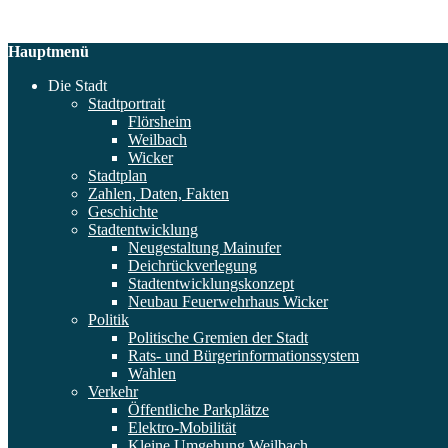
Hauptmenü
Die Stadt
Stadtportrait
Flörsheim
Weilbach
Wicker
Stadtplan
Zahlen, Daten, Fakten
Geschichte
Stadtentwicklung
Neugestaltung Mainufer
Deichrückverlegung
Stadtentwicklungskonzept
Neubau Feuerwehrhaus Wicker
Politik
Politische Gremien der Stadt
Rats- und Bürgerinformationssystem
Wahlen
Verkehr
Öffentliche Parkplätze
Elektro-Mobilität
Kleine Umgehung Weilbach