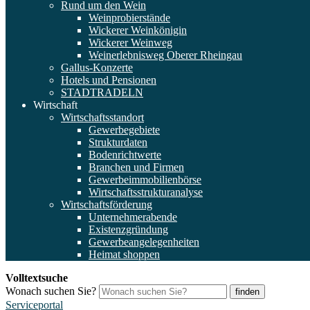
Rund um den Wein
Weinprobierstände
Wickerer Weinkönigin
Wickerer Weinweg
Weinerlebnisweg Oberer Rheingau
Gallus-Konzerte
Hotels und Pensionen
STADTRADELN
Wirtschaft
Wirtschaftsstandort
Gewerbegebiete
Strukturdaten
Bodenrichtwerte
Branchen und Firmen
Gewerbeimmobilienbörse
Wirtschaftsstrukturanalyse
Wirtschaftsförderung
Unternehmerabende
Existenzgründung
Gewerbeangelegenheiten
Heimat shoppen
Volltextsuche
Wonach suchen Sie?
finden
Serviceportal