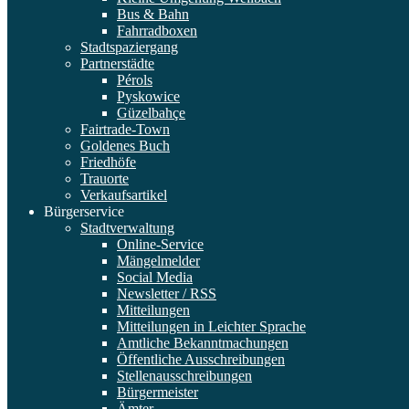
Bus & Bahn
Fahrradboxen
Stadtspaziergang
Partnerstädte
Pérols
Pyskowice
Güzelbahçe
Fairtrade-Town
Goldenes Buch
Friedhöfe
Trauorte
Verkaufsartikel
Bürgerservice
Stadtverwaltung
Online-Service
Mängelmelder
Social Media
Newsletter / RSS
Mitteilungen
Mitteilungen in Leichter Sprache
Amtliche Bekanntmachungen
Öffentliche Ausschreibungen
Stellenausschreibungen
Bürgermeister
Ämter