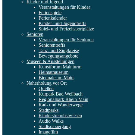
Kinder und Jugend
Veranstaltungen für Kinder
Ferienspiele
Ferienkalender
Kinder- und Jugendtreffs
Spiel- und Freizeitsportplätze
Senioren
Veranstaltungen für Senioren
Seniorentreffs
Tanz- und Singkreise
Bewegungsangebote
Museen & Ausstellungen
Kunstforum Mainturm
Heimatmuseum
Biennale am Main
Naherholung vor Ort
Quellen
Kurpark Bad Weilbach
Regionalpark Rhein-Main
Rad- und Wanderwege
Stadtparks
Kinderstreuobstwiesen
Audio Walks
Stadtspaziergang
Imagefilm