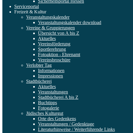
Sicherheitsportal Hessen
Serviceportal
Freizeit & Kultur
Veranstaltungskalender
Veranstaltungskalender download
Vereine & Gruppierungen
Übersicht von A bis Z
Aktuelles
Vereinsförderung
Sportlerehrung
Fotoaktion - Ehrenamt
Vereinsbroschüre
Verlobter Tag
Informationen
Impressionen
Stadtbücherei
Aktuelles
Veranstaltungen
Stadtbücherei A bis Z
Buchtipps
Fotogalerie
Jüdisches Kulturgut
Orte des Gedenkens
Veranstaltungen / Gedenktage
Literaturhinweise / Weiterführende Links