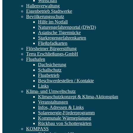
Wirtschaft
Hallenverwaltung
Eigenbetrieb Stadtwerke
Bevölkerungsschutz
Hilfe im Notfall
Naturengefahrenportal (DWD)
Asiatische Tigermücke
Starkregengefahrenkarten
Fließpfadkarten
Flörsheimer Bürgerstiftung
Terra Erschließungs-GmbH
Flughafen
Dachsicherung
Schallschutz
Flugbetrieb
Beschwerdestellen / Kontakte
Links
Klima- und Umweltschutz
Klimaschutzkonzept & Klima-Aktionsplan
Veranstaltungen
Infos, Adressen & Links
Solarenergie-Förderprogramm
Kommunale Wärmeplanung
Rückbau von Schottergärten
KOMPASS