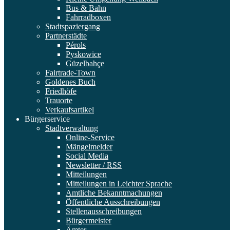
Bus & Bahn
Fahrradboxen
Stadtspaziergang
Partnerstädte
Pérols
Pyskowice
Güzelbahçe
Fairtrade-Town
Goldenes Buch
Friedhöfe
Trauorte
Verkaufsartikel
Bürgerservice
Stadtverwaltung
Online-Service
Mängelmelder
Social Media
Newsletter / RSS
Mitteilungen
Mitteilungen in Leichter Sprache
Amtliche Bekanntmachungen
Öffentliche Ausschreibungen
Stellenausschreibungen
Bürgermeister
Ämter