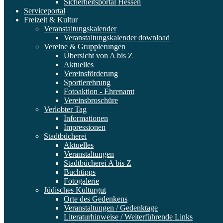
Sicherheitsportal Hessen
Serviceportal
Freizeit & Kultur
Veranstaltungskalender
Veranstaltungskalender download
Vereine & Gruppierungen
Übersicht von A bis Z
Aktuelles
Vereinsförderung
Sportlerehrung
Fotoaktion - Ehrenamt
Vereinsbroschüre
Verlobter Tag
Informationen
Impressionen
Stadtbücherei
Aktuelles
Veranstaltungen
Stadtbücherei A bis Z
Buchtipps
Fotogalerie
Jüdisches Kulturgut
Orte des Gedenkens
Veranstaltungen / Gedenktage
Literaturhinweise / Weiterführende Links