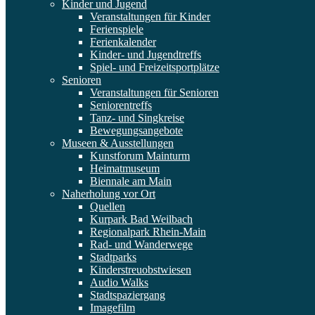
Kinder und Jugend
Veranstaltungen für Kinder
Ferienspiele
Ferienkalender
Kinder- und Jugendtreffs
Spiel- und Freizeitsportplätze
Senioren
Veranstaltungen für Senioren
Seniorentreffs
Tanz- und Singkreise
Bewegungsangebote
Museen & Ausstellungen
Kunstforum Mainturm
Heimatmuseum
Biennale am Main
Naherholung vor Ort
Quellen
Kurpark Bad Weilbach
Regionalpark Rhein-Main
Rad- und Wanderwege
Stadtparks
Kinderstreuobstwiesen
Audio Walks
Stadtspaziergang
Imagefilm