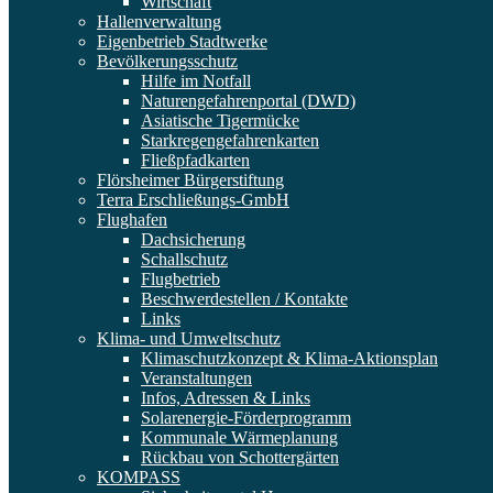
Wirtschaft
Hallenverwaltung
Eigenbetrieb Stadtwerke
Bevölkerungsschutz
Hilfe im Notfall
Naturengefahrenportal (DWD)
Asiatische Tigermücke
Starkregengefahrenkarten
Fließpfadkarten
Flörsheimer Bürgerstiftung
Terra Erschließungs-GmbH
Flughafen
Dachsicherung
Schallschutz
Flugbetrieb
Beschwerdestellen / Kontakte
Links
Klima- und Umweltschutz
Klimaschutzkonzept & Klima-Aktionsplan
Veranstaltungen
Infos, Adressen & Links
Solarenergie-Förderprogramm
Kommunale Wärmeplanung
Rückbau von Schottergärten
KOMPASS