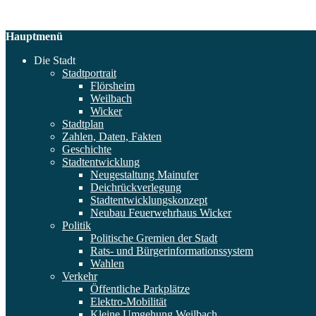
Hauptmenü
Die Stadt
Stadtportrait
Flörsheim
Weilbach
Wicker
Stadtplan
Zahlen, Daten, Fakten
Geschichte
Stadtentwicklung
Neugestaltung Mainufer
Deichrückverlegung
Stadtentwicklungskonzept
Neubau Feuerwehrhaus Wicker
Politik
Politische Gremien der Stadt
Rats- und Bürgerinformationssystem
Wahlen
Verkehr
Öffentliche Parkplätze
Elektro-Mobilität
Kleine Umgehung Weilbach