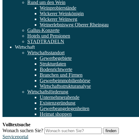
Rund um den Wein
Weinprobierstände
Wickerer Weinkönigin
Wickerer Weinweg
Weinerlebnisweg Oberer Rheingau
Gallus-Konzerte
Hotels und Pensionen
STADTRADELN
Wirtschaft
Wirtschaftsstandort
Gewerbegebiete
Strukturdaten
Bodenrichtwerte
Branchen und Firmen
Gewerbeimmobilienbörse
Wirtschaftsstrukturanalyse
Wirtschaftsförderung
Unternehmerabende
Existenzgründung
Gewerbeangelegenheiten
Heimat shoppen
Volltextsuche
Wonach suchen Sie?
finden
Serviceportal