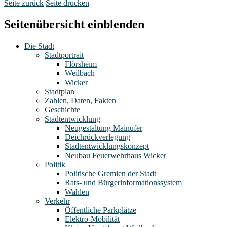
Seite zurück
Seite drucken
Seitenübersicht einblenden
Die Stadt
Stadtportrait
Flörsheim
Weilbach
Wicker
Stadtplan
Zahlen, Daten, Fakten
Geschichte
Stadtentwicklung
Neugestaltung Mainufer
Deichrückverlegung
Stadtentwicklungskonzept
Neubau Feuerwehrhaus Wicker
Politik
Politische Gremien der Stadt
Rats- und Bürgerinformationssystem
Wahlen
Verkehr
Öffentliche Parkplätze
Elektro-Mobilität