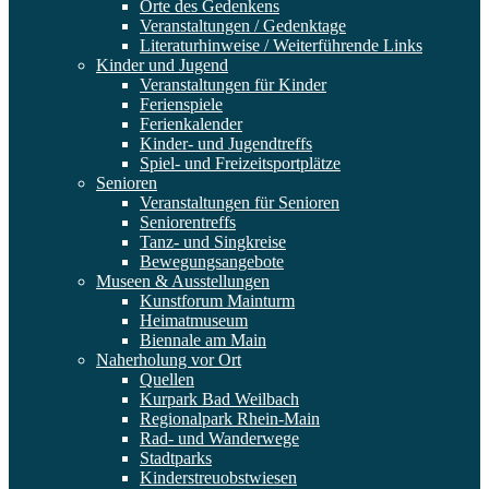
Orte des Gedenkens
Veranstaltungen / Gedenktage
Literaturhinweise / Weiterführende Links
Kinder und Jugend
Veranstaltungen für Kinder
Ferienspiele
Ferienkalender
Kinder- und Jugendtreffs
Spiel- und Freizeitsportplätze
Senioren
Veranstaltungen für Senioren
Seniorentreffs
Tanz- und Singkreise
Bewegungsangebote
Museen & Ausstellungen
Kunstforum Mainturm
Heimatmuseum
Biennale am Main
Naherholung vor Ort
Quellen
Kurpark Bad Weilbach
Regionalpark Rhein-Main
Rad- und Wanderwege
Stadtparks
Kinderstreuobstwiesen