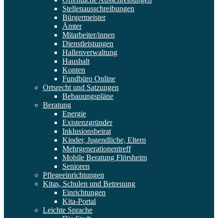
Stellenausschreibungen
Bürgermeister
Ämter
Mitarbeiter/innen
Dienstleistungen
Hallenverwaltung
Haushalt
Konten
Fundbüro Online
Ortsrecht und Satzungen
Bebauungspläne
Beratung
Energie
Existenzgründer
Inklusionsbeirat
Kinder, Jugendliche, Eltern
Mehrgenerationentreff
Mobile Beratung Flörsheim
Senioren
Pflegeeinrichtungen
Kitas, Schulen und Betreuung
Einrichtungen
Kita-Portal
Leichte Sprache