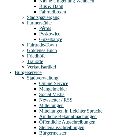
Kleine Umgehung Weilbach
Bus & Bahn
Fahrradboxen
Stadtspaziergang
Partnerstädte
Pérols
Pyskowice
Güzelbahçe
Fairtrade-Town
Goldenes Buch
Friedhöfe
Trauorte
Verkaufsartikel
Bürgerservice
Stadtverwaltung
Online-Service
Mängelmelder
Social Media
Newsletter / RSS
Mitteilungen
Mitteilungen in Leichter Sprache
Amtliche Bekanntmachungen
Öffentliche Ausschreibungen
Stellenausschreibungen
Bürgermeister