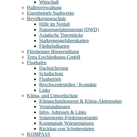
Wirtschaft
Hallenverwaltung
Eigenbetrieb Stadtwerke
Bevölkerungsschutz
Hilfe im Notfall
Naturengefahrenportal (DWD)
Asiatische Tigermücke
Starkregengefahrenkarten
Fließpfadkarten
Flörsheimer Bürgerstiftung
Terra Erschließungs-GmbH
Flughafen
Dachsicherung
Schallschutz
Flugbetrieb
Beschwerdestellen / Kontakte
Links
Klima- und Umweltschutz
Klimaschutzkonzept & Klima-Aktionsplan
Veranstaltungen
Infos, Adressen & Links
Solarenergie-Förderprogramm
Kommunale Wärmeplanung
Rückbau von Schottergärten
KOMPASS