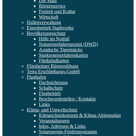
Die Stadt
Bürgerservice
Freizeit und Kultur
Wirtschaft
Hallenverwaltung
Eigenbetrieb Stadtwerke
Bevölkerungsschutz
Hilfe im Notfall
Naturengefahrenportal (DWD)
Asiatische Tigermücke
Starkregengefahrenkarten
Fließpfadkarten
Flörsheimer Bürgerstiftung
Terra Erschließungs-GmbH
Flughafen
Dachsicherung
Schallschutz
Flugbetrieb
Beschwerdestellen / Kontakte
Links
Klima- und Umweltschutz
Klimaschutzkonzept & Klima-Aktionsplan
Veranstaltungen
Infos, Adressen & Links
Solarenergie-Förderprogramm