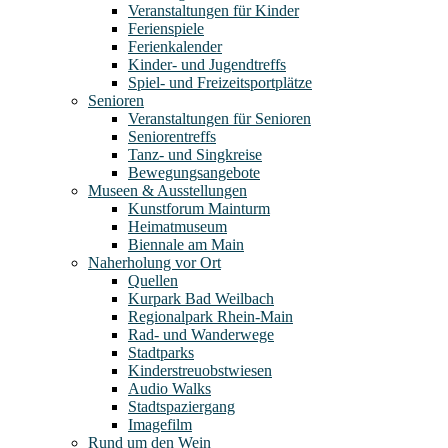
Veranstaltungen für Kinder
Ferienspiele
Ferienkalender
Kinder- und Jugendtreffs
Spiel- und Freizeitsportplätze
Senioren
Veranstaltungen für Senioren
Seniorentreffs
Tanz- und Singkreise
Bewegungsangebote
Museen & Ausstellungen
Kunstforum Mainturm
Heimatmuseum
Biennale am Main
Naherholung vor Ort
Quellen
Kurpark Bad Weilbach
Regionalpark Rhein-Main
Rad- und Wanderwege
Stadtparks
Kinderstreuobstwiesen
Audio Walks
Stadtspaziergang
Imagefilm
Rund um den Wein