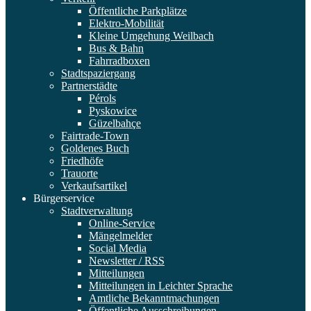
Öffentliche Parkplätze
Elektro-Mobilität
Kleine Umgehung Weilbach
Bus & Bahn
Fahrradboxen
Stadtspaziergang
Partnerstädte
Pérols
Pyskowice
Güzelbahçe
Fairtrade-Town
Goldenes Buch
Friedhöfe
Trauorte
Verkaufsartikel
Bürgerservice
Stadtverwaltung
Online-Service
Mängelmelder
Social Media
Newsletter / RSS
Mitteilungen
Mitteilungen in Leichter Sprache
Amtliche Bekanntmachungen
Öffentliche Ausschreibungen