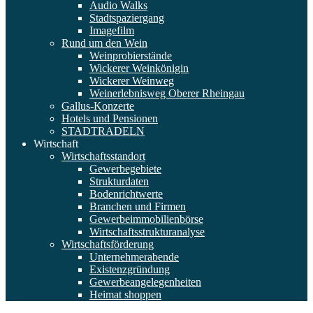
Audio Walks
Stadtspaziergang
Imagefilm
Rund um den Wein
Weinprobierstände
Wickerer Weinkönigin
Wickerer Weinweg
Weinerlebnisweg Oberer Rheingau
Gallus-Konzerte
Hotels und Pensionen
STADTRADELN
Wirtschaft
Wirtschaftsstandort
Gewerbegebiete
Strukturdaten
Bodenrichtwerte
Branchen und Firmen
Gewerbeimmobilienbörse
Wirtschaftsstrukturanalyse
Wirtschaftsförderung
Unternehmerabende
Existenzgründung
Gewerbeangelegenheiten
Heimat shoppen