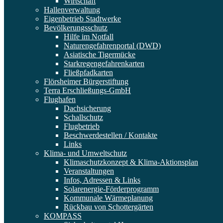
Wirtschaft
Hallenverwaltung
Eigenbetrieb Stadtwerke
Bevölkerungsschutz
Hilfe im Notfall
Naturengefahrenportal (DWD)
Asiatische Tigermücke
Starkregengefahrenkarten
Fließpfadkarten
Flörsheimer Bürgerstiftung
Terra Erschließungs-GmbH
Flughafen
Dachsicherung
Schallschutz
Flugbetrieb
Beschwerdestellen / Kontakte
Links
Klima- und Umweltschutz
Klimaschutzkonzept & Klima-Aktionsplan
Veranstaltungen
Infos, Adressen & Links
Solarenergie-Förderprogramm
Kommunale Wärmeplanung
Rückbau von Schottergärten
KOMPASS