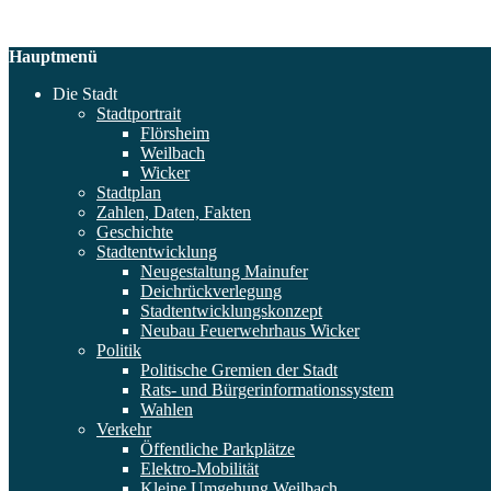
Hauptmenü
Die Stadt
Stadtportrait
Flörsheim
Weilbach
Wicker
Stadtplan
Zahlen, Daten, Fakten
Geschichte
Stadtentwicklung
Neugestaltung Mainufer
Deichrückverlegung
Stadtentwicklungskonzept
Neubau Feuerwehrhaus Wicker
Politik
Politische Gremien der Stadt
Rats- und Bürgerinformationssystem
Wahlen
Verkehr
Öffentliche Parkplätze
Elektro-Mobilität
Kleine Umgehung Weilbach