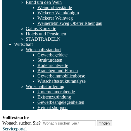
Rund um den Wein
Weinprobierstände
Wickerer Weinkönigin
Wickerer Weinweg
Weinerlebnisweg Oberer Rheingau
Gallus-Konzerte
Hotels und Pensionen
STADTRADELN
Wirtschaft
Wirtschaftsstandort
Gewerbegebiete
Strukturdaten
Bodenrichtwerte
Branchen und Firmen
Gewerbeimmobilienbörse
Wirtschaftsstrukturanalyse
Wirtschaftsförderung
Unternehmerabende
Existenzgründung
Gewerbeangelegenheiten
Heimat shoppen
Volltextsuche
Wonach suchen Sie?
finden
Serviceportal