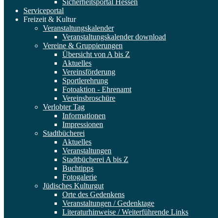
Sicherheitsportal Hessen
Serviceportal
Freizeit & Kultur
Veranstaltungskalender
Veranstaltungskalender download
Vereine & Gruppierungen
Übersicht von A bis Z
Aktuelles
Vereinsförderung
Sportlerehrung
Fotoaktion - Ehrenamt
Vereinsbroschüre
Verlobter Tag
Informationen
Impressionen
Stadtbücherei
Aktuelles
Veranstaltungen
Stadtbücherei A bis Z
Buchtipps
Fotogalerie
Jüdisches Kulturgut
Orte des Gedenkens
Veranstaltungen / Gedenktage
Literaturhinweise / Weiterführende Links