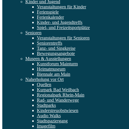
Kinder und Jugend
Veranstaltungen für Kinder
Ferienspiele
Ferienkalender
Kinder- und Jugendtreffs
Spiel- und Freizeitsportplätze
Senioren
Veranstaltungen für Senioren
Seniorentreffs
Tanz- und Singkreise
Bewegungsangebote
Museen & Ausstellungen
Kunstforum Mainturm
Heimatmuseum
Biennale am Main
Naherholung vor Ort
Quellen
Kurpark Bad Weilbach
Regionalpark Rhein-Main
Rad- und Wanderwege
Stadtparks
Kinderstreuobstwiesen
Audio Walks
Stadtspaziergang
Imagefilm