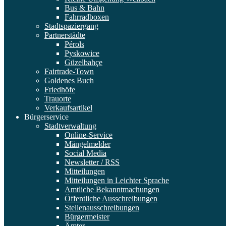
Bus & Bahn
Fahrradboxen
Stadtspaziergang
Partnerstädte
Pérols
Pyskowice
Güzelbahçe
Fairtrade-Town
Goldenes Buch
Friedhöfe
Trauorte
Verkaufsartikel
Bürgerservice
Stadtverwaltung
Online-Service
Mängelmelder
Social Media
Newsletter / RSS
Mitteilungen
Mitteilungen in Leichter Sprache
Amtliche Bekanntmachungen
Öffentliche Ausschreibungen
Stellenausschreibungen
Bürgermeister
Ämter