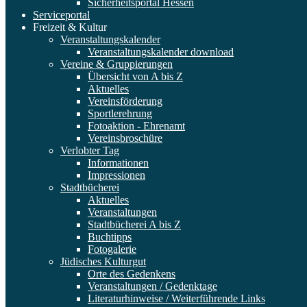
Sicherheitsportal Hessen
Serviceportal
Freizeit & Kultur
Veranstaltungskalender
Veranstaltungskalender download
Vereine & Gruppierungen
Übersicht von A bis Z
Aktuelles
Vereinsförderung
Sportlerehrung
Fotoaktion - Ehrenamt
Vereinsbroschüre
Verlobter Tag
Informationen
Impressionen
Stadtbücherei
Aktuelles
Veranstaltungen
Stadtbücherei A bis Z
Buchtipps
Fotogalerie
Jüdisches Kulturgut
Orte des Gedenkens
Veranstaltungen / Gedenktage
Literaturhinweise / Weiterführende Links