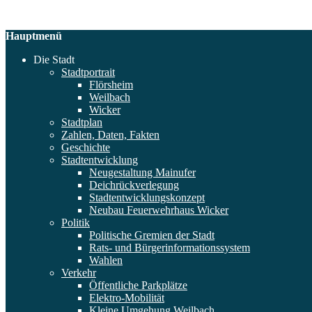
Hauptmenü
Die Stadt
Stadtportrait
Flörsheim
Weilbach
Wicker
Stadtplan
Zahlen, Daten, Fakten
Geschichte
Stadtentwicklung
Neugestaltung Mainufer
Deichrückverlegung
Stadtentwicklungskonzept
Neubau Feuerwehrhaus Wicker
Politik
Politische Gremien der Stadt
Rats- und Bürgerinformationssystem
Wahlen
Verkehr
Öffentliche Parkplätze
Elektro-Mobilität
Kleine Umgehung Weilbach