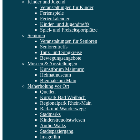
Kinder und Jugend
Veranstaltungen für Kinder
Ferienspiele
Ferienkalender
Kinder- und Jugendtreffs
Spiel- und Freizeitsportplätze
Senioren
Veranstaltungen für Senioren
Seniorentreffs
Tanz- und Singkreise
Bewegungsangebote
Museen & Ausstellungen
Kunstforum Mainturm
Heimatmuseum
Biennale am Main
Naherholung vor Ort
Quellen
Kurpark Bad Weilbach
Regionalpark Rhein-Main
Rad- und Wanderwege
Stadtparks
Kinderstreuobstwiesen
Audio Walks
Stadtspaziergang
Imagefilm