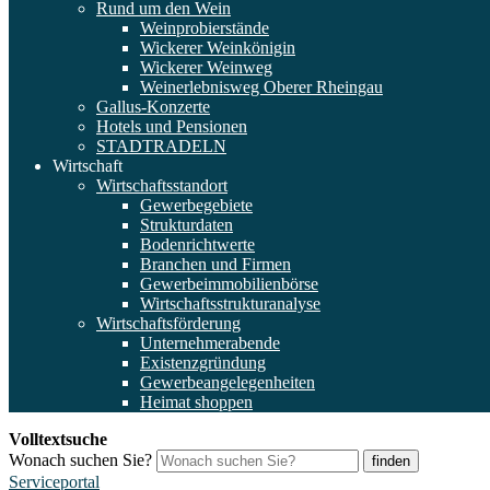
Rund um den Wein
Weinprobierstände
Wickerer Weinkönigin
Wickerer Weinweg
Weinerlebnisweg Oberer Rheingau
Gallus-Konzerte
Hotels und Pensionen
STADTRADELN
Wirtschaft
Wirtschaftsstandort
Gewerbegebiete
Strukturdaten
Bodenrichtwerte
Branchen und Firmen
Gewerbeimmobilienbörse
Wirtschaftsstrukturanalyse
Wirtschaftsförderung
Unternehmerabende
Existenzgründung
Gewerbeangelegenheiten
Heimat shoppen
Volltextsuche
Wonach suchen Sie?
finden
Serviceportal