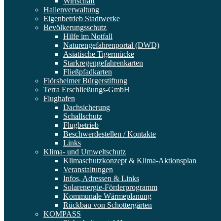
Wirtschaft
Hallenverwaltung
Eigenbetrieb Stadtwerke
Bevölkerungsschutz
Hilfe im Notfall
Naturengefahrenportal (DWD)
Asiatische Tigermücke
Starkregengefahrenkarten
Fließpfadkarten
Flörsheimer Bürgerstiftung
Terra Erschließungs-GmbH
Flughafen
Dachsicherung
Schallschutz
Flugbetrieb
Beschwerdestellen / Kontakte
Links
Klima- und Umweltschutz
Klimaschutzkonzept & Klima-Aktionsplan
Veranstaltungen
Infos, Adressen & Links
Solarenergie-Förderprogramm
Kommunale Wärmeplanung
Rückbau von Schottergärten
KOMPASS