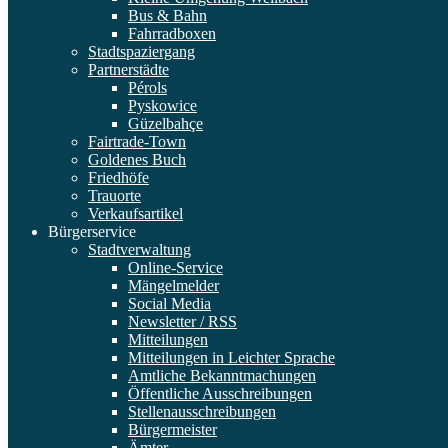
Bus & Bahn
Fahrradboxen
Stadtspaziergang
Partnerstädte
Pérols
Pyskowice
Güzelbahçe
Fairtrade-Town
Goldenes Buch
Friedhöfe
Trauorte
Verkaufsartikel
Bürgerservice
Stadtverwaltung
Online-Service
Mängelmelder
Social Media
Newsletter / RSS
Mitteilungen
Mitteilungen in Leichter Sprache
Amtliche Bekanntmachungen
Öffentliche Ausschreibungen
Stellenausschreibungen
Bürgermeister
Ämter