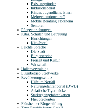
Existenzgründer
Inklusionsbeirat
Kinder, Jugendliche, Eltern
Mehrgenerationentreff
Mobile Beratung Flörsheim
Senioren
Pflegeeinrichtungen
Kitas, Schulen und Betreuung
Einrichtungen
Kita-Portal
Leichte Sprache
Die Stadt
Bürgerservice
Freizeit und Kultur
Wirtschaft
Hallenverwaltung
Eigenbetrieb Stadtwerke
Bevölkerungsschutz
Hilfe im Notfall
Naturengefahrenportal (DWD)
Asiatische Tigermücke
Starkregengefahrenkarten
Fließpfadkarten
Flörsheimer Bürgerstiftung
Terra Erschließungs-GmbH