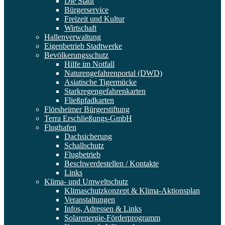
Die Stadt
Bürgerservice
Freizeit und Kultur
Wirtschaft
Hallenverwaltung
Eigenbetrieb Stadtwerke
Bevölkerungsschutz
Hilfe im Notfall
Naturengefahrenportal (DWD)
Asiatische Tigermücke
Starkregengefahrenkarten
Fließpfadkarten
Flörsheimer Bürgerstiftung
Terra Erschließungs-GmbH
Flughafen
Dachsicherung
Schallschutz
Flugbetrieb
Beschwerdestellen / Kontakte
Links
Klima- und Umweltschutz
Klimaschutzkonzept & Klima-Aktionsplan
Veranstaltungen
Infos, Adressen & Links
Solarenergie-Förderprogramm