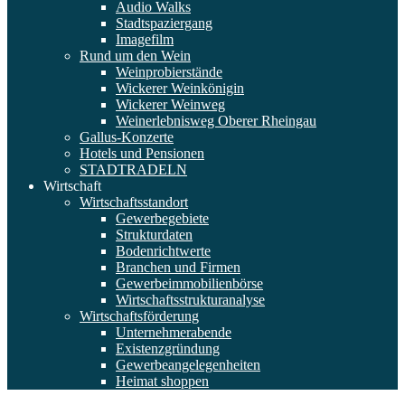
Audio Walks
Stadtspaziergang
Imagefilm
Rund um den Wein
Weinprobierstände
Wickerer Weinkönigin
Wickerer Weinweg
Weinerlebnisweg Oberer Rheingau
Gallus-Konzerte
Hotels und Pensionen
STADTRADELN
Wirtschaft
Wirtschaftsstandort
Gewerbegebiete
Strukturdaten
Bodenrichtwerte
Branchen und Firmen
Gewerbeimmobilienbörse
Wirtschaftsstrukturanalyse
Wirtschaftsförderung
Unternehmerabende
Existenzgründung
Gewerbeangelegenheiten
Heimat shoppen