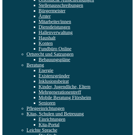
Stellenausschreibungen
Bürgermeister
Ämter
Mitarbeiter/innen
Dienstleistungen
Hallenverwaltung
Haushalt
Konten
Fundbüro Online
Ortsrecht und Satzungen
Bebauungspläne
Beratung
Energie
Existenzgründer
Inklusionsbeirat
Kinder, Jugendliche, Eltern
Mehrgenerationentreff
Mobile Beratung Flörsheim
Senioren
Pflegeeinrichtungen
Kitas, Schulen und Betreuung
Einrichtungen
Kita-Portal
Leichte Sprache