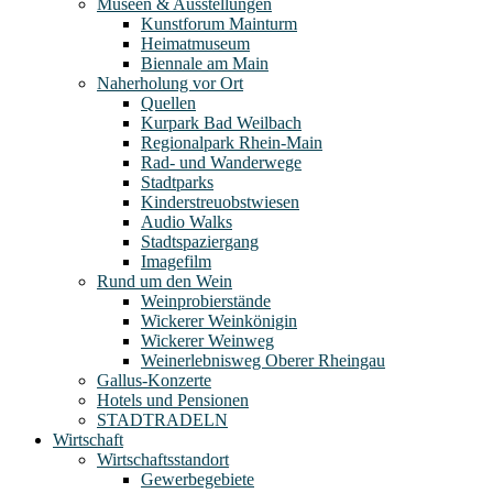
Museen & Ausstellungen
Kunstforum Mainturm
Heimatmuseum
Biennale am Main
Naherholung vor Ort
Quellen
Kurpark Bad Weilbach
Regionalpark Rhein-Main
Rad- und Wanderwege
Stadtparks
Kinderstreuobstwiesen
Audio Walks
Stadtspaziergang
Imagefilm
Rund um den Wein
Weinprobierstände
Wickerer Weinkönigin
Wickerer Weinweg
Weinerlebnisweg Oberer Rheingau
Gallus-Konzerte
Hotels und Pensionen
STADTRADELN
Wirtschaft
Wirtschaftsstandort
Gewerbegebiete