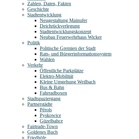
Zahlen, Daten, Fakten
Geschichte
Stadtentwicklung
Neugestaltung Mainufer
Deichrückverlegung
Stadtentwicklungskonzept
Neubau Feuerwehrhaus Wicker
Politik
Politische Gremien der Stadt
Rats- und Bürgerinformationssystem
Wahlen
Verkehr
Öffentliche Parkplätze
Elektro-Mobilität
Kleine Umgehung Weilbach
Bus & Bahn
Fahrradboxen
Stadtspaziergang
Partnerstädte
Pérols
Pyskowice
Güzelbahçe
Fairtrade-Town
Goldenes Buch
Friedhöfe