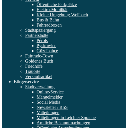
Öffentliche Parkplätze
Elektro-Mobilität
Kleine Umgehung Weilbach
Bus & Bahn
Fahrradboxen
Stadtspaziergang
Partnerstädte
Pérols
Pyskowice
Güzelbahçe
Fairtrade-Town
Goldenes Buch
Friedhöfe
Trauorte
Verkaufsartikel
Bürgerservice
Stadtverwaltung
Online-Service
Mängelmelder
Social Media
Newsletter / RSS
Mitteilungen
Mitteilungen in Leichter Sprache
Amtliche Bekanntmachungen
Öffentliche Ausschreibungen