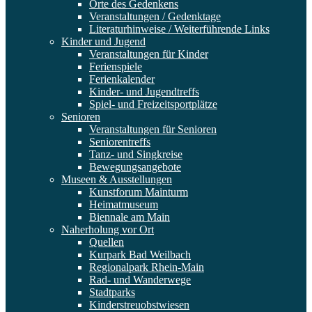
Orte des Gedenkens
Veranstaltungen / Gedenktage
Literaturhinweise / Weiterführende Links
Kinder und Jugend
Veranstaltungen für Kinder
Ferienspiele
Ferienkalender
Kinder- und Jugendtreffs
Spiel- und Freizeitsportplätze
Senioren
Veranstaltungen für Senioren
Seniorentreffs
Tanz- und Singkreise
Bewegungsangebote
Museen & Ausstellungen
Kunstforum Mainturm
Heimatmuseum
Biennale am Main
Naherholung vor Ort
Quellen
Kurpark Bad Weilbach
Regionalpark Rhein-Main
Rad- und Wanderwege
Stadtparks
Kinderstreuobstwiesen