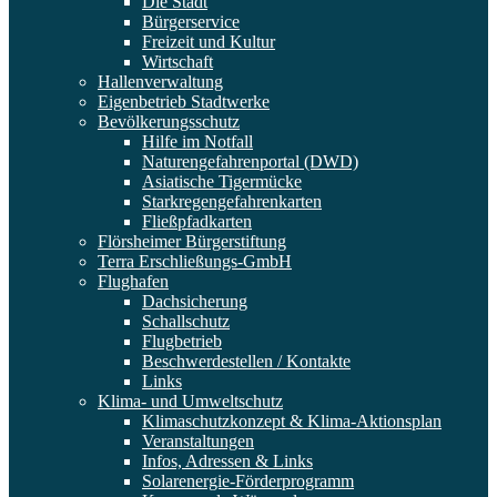
Die Stadt
Bürgerservice
Freizeit und Kultur
Wirtschaft
Hallenverwaltung
Eigenbetrieb Stadtwerke
Bevölkerungsschutz
Hilfe im Notfall
Naturengefahrenportal (DWD)
Asiatische Tigermücke
Starkregengefahrenkarten
Fließpfadkarten
Flörsheimer Bürgerstiftung
Terra Erschließungs-GmbH
Flughafen
Dachsicherung
Schallschutz
Flugbetrieb
Beschwerdestellen / Kontakte
Links
Klima- und Umweltschutz
Klimaschutzkonzept & Klima-Aktionsplan
Veranstaltungen
Infos, Adressen & Links
Solarenergie-Förderprogramm