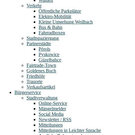
Wahlen
Verkehr
Öffentliche Parkplätze
Elektro-Mobilität
Kleine Umgehung Weilbach
Bus & Bahn
Fahrradboxen
Stadtspaziergang
Partnerstädte
Pérols
Pyskowice
Güzelbahçe
Fairtrade-Town
Goldenes Buch
Friedhöfe
Trauorte
Verkaufsartikel
Bürgerservice
Stadtverwaltung
Online-Service
Mängelmelder
Social Media
Newsletter / RSS
Mitteilungen
Mitteilungen in Leichter Sprache