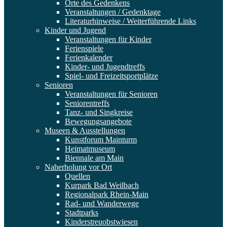
Orte des Gedenkens
Veranstaltungen / Gedenktage
Literaturhinweise / Weiterführende Links
Kinder und Jugend
Veranstaltungen für Kinder
Ferienspiele
Ferienkalender
Kinder- und Jugendtreffs
Spiel- und Freizeitsportplätze
Senioren
Veranstaltungen für Senioren
Seniorentreffs
Tanz- und Singkreise
Bewegungsangebote
Museen & Ausstellungen
Kunstforum Mainturm
Heimatmuseum
Biennale am Main
Naherholung vor Ort
Quellen
Kurpark Bad Weilbach
Regionalpark Rhein-Main
Rad- und Wanderwege
Stadtparks
Kinderstreuobstwiesen