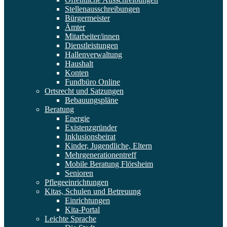
Stellenausschreibungen
Bürgermeister
Ämter
Mitarbeiter/innen
Dienstleistungen
Hallenverwaltung
Haushalt
Konten
Fundbüro Online
Ortsrecht und Satzungen
Bebauungspläne
Beratung
Energie
Existenzgründer
Inklusionsbeirat
Kinder, Jugendliche, Eltern
Mehrgenerationentreff
Mobile Beratung Flörsheim
Senioren
Pflegeeinrichtungen
Kitas, Schulen und Betreuung
Einrichtungen
Kita-Portal
Leichte Sprache