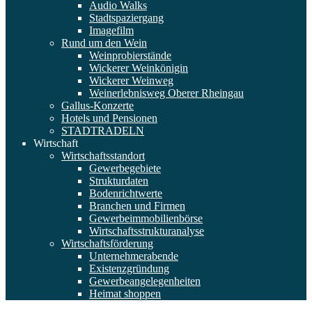
Audio Walks
Stadtspaziergang
Imagefilm
Rund um den Wein
Weinprobierstände
Wickerer Weinkönigin
Wickerer Weinweg
Weinerlebnisweg Oberer Rheingau
Gallus-Konzerte
Hotels und Pensionen
STADTRADELN
Wirtschaft
Wirtschaftsstandort
Gewerbegebiete
Strukturdaten
Bodenrichtwerte
Branchen und Firmen
Gewerbeimmobilienbörse
Wirtschaftsstrukturanalyse
Wirtschaftsförderung
Unternehmerabende
Existenzgründung
Gewerbeangelegenheiten
Heimat shoppen