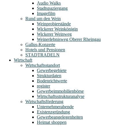
Audio Walks
Stadtspaziergang
Imagefilm
Rund um den Wein
Weinprobierstände
Wickerer Weinkönigin
Wickerer Weinweg
Weinerlebnisweg Oberer Rheingau
Gallus-Konzerte
Hotels und Pensionen
STADTRADELN
Wirtschaft
Wirtschaftsstandort
Gewerbegebiete
Strukturdaten
Bodenrichtwerte
register
Gewerbeimmobilienbörse
Wirtschaftsstrukturanalyse
Wirtschaftsförderung
Unternehmerabende
Existenzgründung
Gewerbeangelegenheiten
Heimat shoppen