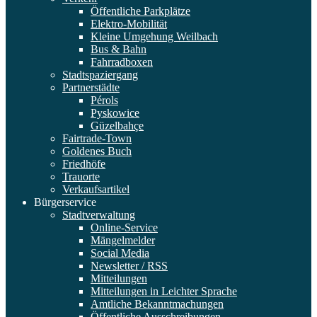
Öffentliche Parkplätze
Elektro-Mobilität
Kleine Umgehung Weilbach
Bus & Bahn
Fahrradboxen
Stadtspaziergang
Partnerstädte
Pérols
Pyskowice
Güzelbahçe
Fairtrade-Town
Goldenes Buch
Friedhöfe
Trauorte
Verkaufsartikel
Bürgerservice
Stadtverwaltung
Online-Service
Mängelmelder
Social Media
Newsletter / RSS
Mitteilungen
Mitteilungen in Leichter Sprache
Amtliche Bekanntmachungen
Öffentliche Ausschreibungen