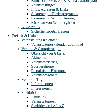
Klimaschutzkonzept & Klima-Aktionsplan
Veranstaltungen
Infos, Adressen & Links
Solarenergie-Förderprogramm
Kommunale Wärmeplanung
Rückbau von Schottergärten
KOMPASS
Sicherheitsportal Hessen
Freizeit & Kultur
Veranstaltungskalender
Veranstaltungskalender download
Vereine & Gruppierungen
Übersicht von A bis Z
Aktuelles
Vereinsförderung
Sportlerehrung
Fotoaktion - Ehrenamt
Vereinsbroschüre
Verlobter Tag
Informationen
Impressionen
Stadtbücherei
Aktuelles
Veranstaltungen
Stadtbücherei A bis Z