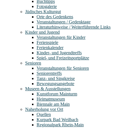
Buchtipps
Fotogalerie
Jüdisches Kulturgut
Orte des Gedenkens
Veranstaltungen / Gedenktage
Literaturhinweise / Weiterführende Links
Kinder und Jugend
Veranstaltungen für Kinder
Ferienspiele
Ferienkalender
Kinder- und Jugendtreffs
Spiel- und Freizeitsportplätze
Senioren
Veranstaltungen für Senioren
Seniorentreffs
Tanz- und Singkreise
Bewegungsangebote
Museen & Ausstellungen
Kunstforum Mainturm
Heimatmuseum
Biennale am Main
Naherholung vor Ort
Quellen
Kurpark Bad Weilbach
Regionalpark Rhein-Main