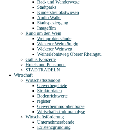
Rad- und Wanderwege
Stadtparks
Kinderstreuobstwiesen
Audio Walks
Stadtspaziergang
Imagefilm
Rund um den Wein
Weinprobierstände
Wickerer Weinkönigin
Wickerer Weinweg
Weinerlebnisweg Oberer Rheingau
Gallus-Konzerte
Hotels und Pensionen
STADTRADELN
Wirtschaft
Wirtschaftsstandort
Gewerbegebiete
Strukturdaten
Bodenrichtwerte
register
Gewerbeimmobilienbörse
Wirtschaftsstrukturanalyse
Wirtschaftsförderung
Unternehmerabende
Existenzgründung