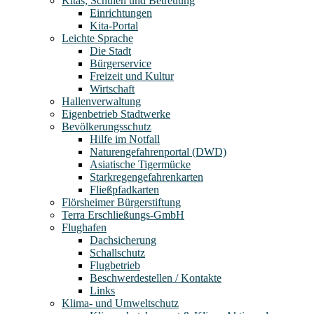
Kitas, Schulen und Betreuung
Einrichtungen
Kita-Portal
Leichte Sprache
Die Stadt
Bürgerservice
Freizeit und Kultur
Wirtschaft
Hallenverwaltung
Eigenbetrieb Stadtwerke
Bevölkerungsschutz
Hilfe im Notfall
Naturengefahrenportal (DWD)
Asiatische Tigermücke
Starkregengefahrenkarten
Fließpfadkarten
Flörsheimer Bürgerstiftung
Terra Erschließungs-GmbH
Flughafen
Dachsicherung
Schallschutz
Flugbetrieb
Beschwerdestellen / Kontakte
Links
Klima- und Umweltschutz