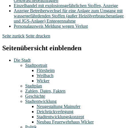
Geldwäschebeauftragten
Einzelhandel mit explosionsgefährlichen Stoffen, Anzeige
Anzeige Betreiberwechsel für eine Anlage zum Umgang mit
wassergefährdenden Stoffen (außer Heizölverbraucheranlage
und JGS-Anlage) Entgegennahme
Personalausweis Meldung wegen Verlust
Seite zurück
Seite drucken
Seitenübersicht einblenden
Die Stadt
Stadtportrait
Flörsheim
Weilbach
Wicker
Stadtplan
Zahlen, Daten, Fakten
Geschichte
Stadtentwicklung
Neugestaltung Mainufer
Deichrückverlegung
Stadtentwicklungskonzept
Neubau Feuerwehrhaus Wicker
Politik