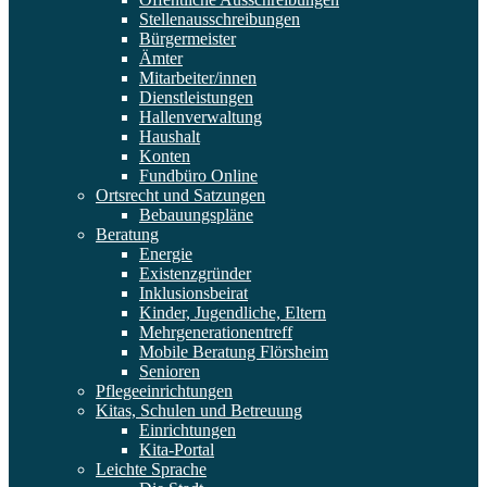
Stellenausschreibungen
Bürgermeister
Ämter
Mitarbeiter/innen
Dienstleistungen
Hallenverwaltung
Haushalt
Konten
Fundbüro Online
Ortsrecht und Satzungen
Bebauungspläne
Beratung
Energie
Existenzgründer
Inklusionsbeirat
Kinder, Jugendliche, Eltern
Mehrgenerationentreff
Mobile Beratung Flörsheim
Senioren
Pflegeeinrichtungen
Kitas, Schulen und Betreuung
Einrichtungen
Kita-Portal
Leichte Sprache