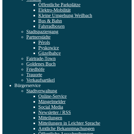
Öffentliche Parkplätze
Elektro-Mobilität
Kleine Umgehung Weilbach
Bus & Bahn
Fahrradboxen
Stadtspaziergang
Partnerstädte
Pérols
Pyskowice
Güzelbahçe
Fairtrade-Town
Goldenes Buch
Friedhöfe
Trauorte
Verkaufsartikel
Bürgerservice
Stadtverwaltung
Online-Service
Mängelmelder
Social Media
Newsletter / RSS
Mitteilungen
Mitteilungen in Leichter Sprache
Amtliche Bekanntmachungen
Öffentliche Ausschreibungen