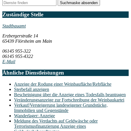
Suchmaske absenden
Zuständige Stelle
Stadtbauamt
Erzbergerstraße 14
65439 Flörsheim am Main
06145 955-322
06145 955-4322
E-Mail
Ähnliche Dienstleistungen
Anzeige der Rodung einer Weinbaufläche/Rebfläche
Sterbefall anzeigen
Bescheinigung über die Anzeige eines Todesfalls beantragen
Veränderungsanzeige zur Fortschreibung der Weinbaukartei
Verkauf/Versteigerung landeseigener Grundstücke,
Immobilien und Gegenstände
Wanderlager: Anzeige
Meldung des Verdachts auf Geldwäsche oder
Terrorismusfinanzierung Anzeige eines