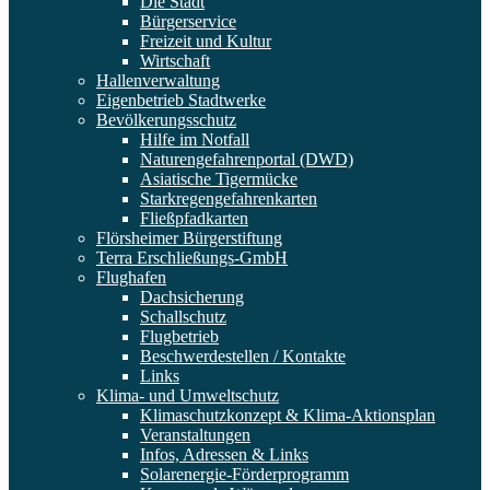
Die Stadt
Bürgerservice
Freizeit und Kultur
Wirtschaft
Hallenverwaltung
Eigenbetrieb Stadtwerke
Bevölkerungsschutz
Hilfe im Notfall
Naturengefahrenportal (DWD)
Asiatische Tigermücke
Starkregengefahrenkarten
Fließpfadkarten
Flörsheimer Bürgerstiftung
Terra Erschließungs-GmbH
Flughafen
Dachsicherung
Schallschutz
Flugbetrieb
Beschwerdestellen / Kontakte
Links
Klima- und Umweltschutz
Klimaschutzkonzept & Klima-Aktionsplan
Veranstaltungen
Infos, Adressen & Links
Solarenergie-Förderprogramm