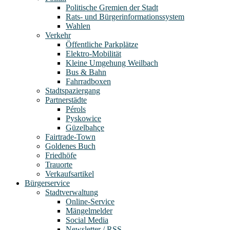
Politische Gremien der Stadt
Rats- und Bürgerinformationssystem
Wahlen
Verkehr
Öffentliche Parkplätze
Elektro-Mobilität
Kleine Umgehung Weilbach
Bus & Bahn
Fahrradboxen
Stadtspaziergang
Partnerstädte
Pérols
Pyskowice
Güzelbahçe
Fairtrade-Town
Goldenes Buch
Friedhöfe
Trauorte
Verkaufsartikel
Bürgerservice
Stadtverwaltung
Online-Service
Mängelmelder
Social Media
Newsletter / RSS