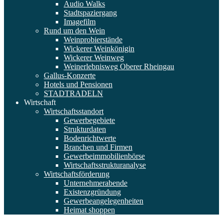
Audio Walks
Stadtspaziergang
Imagefilm
Rund um den Wein
Weinprobierstände
Wickerer Weinkönigin
Wickerer Weinweg
Weinerlebnisweg Oberer Rheingau
Gallus-Konzerte
Hotels und Pensionen
STADTRADELN
Wirtschaft
Wirtschaftsstandort
Gewerbegebiete
Strukturdaten
Bodenrichtwerte
Branchen und Firmen
Gewerbeimmobilienbörse
Wirtschaftsstrukturanalyse
Wirtschaftsförderung
Unternehmerabende
Existenzgründung
Gewerbeangelegenheiten
Heimat shoppen