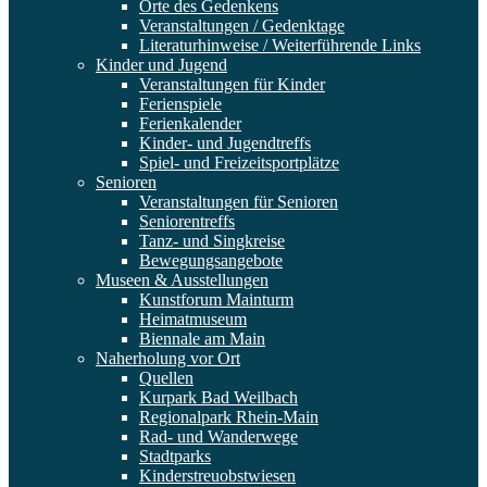
Orte des Gedenkens
Veranstaltungen / Gedenktage
Literaturhinweise / Weiterführende Links
Kinder und Jugend
Veranstaltungen für Kinder
Ferienspiele
Ferienkalender
Kinder- und Jugendtreffs
Spiel- und Freizeitsportplätze
Senioren
Veranstaltungen für Senioren
Seniorentreffs
Tanz- und Singkreise
Bewegungsangebote
Museen & Ausstellungen
Kunstforum Mainturm
Heimatmuseum
Biennale am Main
Naherholung vor Ort
Quellen
Kurpark Bad Weilbach
Regionalpark Rhein-Main
Rad- und Wanderwege
Stadtparks
Kinderstreuobstwiesen