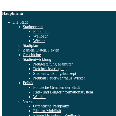
Hauptmenü
Die Stadt
Stadtportrait
Flörsheim
Weilbach
Wicker
Stadtplan
Zahlen, Daten, Fakten
Geschichte
Stadtentwicklung
Neugestaltung Mainufer
Deichrückverlegung
Stadtentwicklungskonzept
Neubau Feuerwehrhaus Wicker
Politik
Politische Gremien der Stadt
Rats- und Bürgerinformationssystem
Wahlen
Verkehr
Öffentliche Parkplätze
Elektro-Mobilität
Kleine Umgehung Weilbach