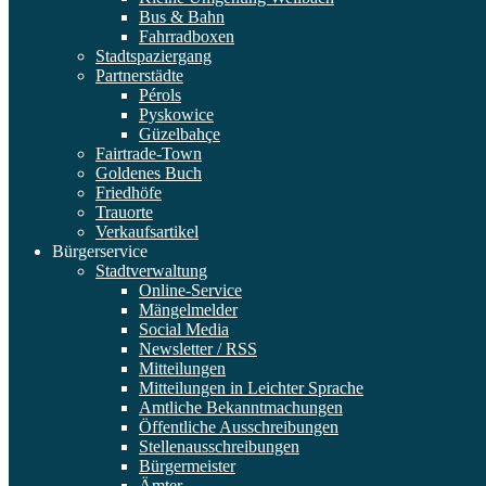
Bus & Bahn
Fahrradboxen
Stadtspaziergang
Partnerstädte
Pérols
Pyskowice
Güzelbahçe
Fairtrade-Town
Goldenes Buch
Friedhöfe
Trauorte
Verkaufsartikel
Bürgerservice
Stadtverwaltung
Online-Service
Mängelmelder
Social Media
Newsletter / RSS
Mitteilungen
Mitteilungen in Leichter Sprache
Amtliche Bekanntmachungen
Öffentliche Ausschreibungen
Stellenausschreibungen
Bürgermeister
Ämter