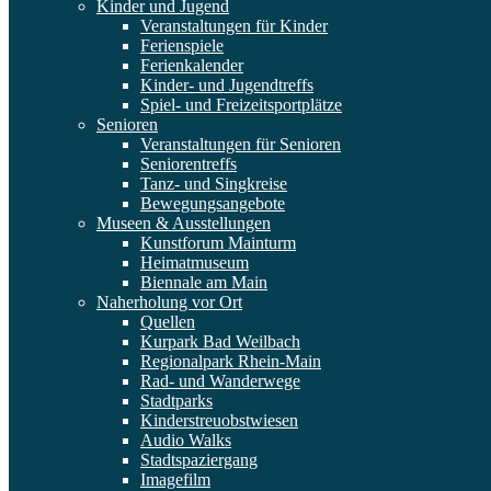
Kinder und Jugend
Veranstaltungen für Kinder
Ferienspiele
Ferienkalender
Kinder- und Jugendtreffs
Spiel- und Freizeitsportplätze
Senioren
Veranstaltungen für Senioren
Seniorentreffs
Tanz- und Singkreise
Bewegungsangebote
Museen & Ausstellungen
Kunstforum Mainturm
Heimatmuseum
Biennale am Main
Naherholung vor Ort
Quellen
Kurpark Bad Weilbach
Regionalpark Rhein-Main
Rad- und Wanderwege
Stadtparks
Kinderstreuobstwiesen
Audio Walks
Stadtspaziergang
Imagefilm