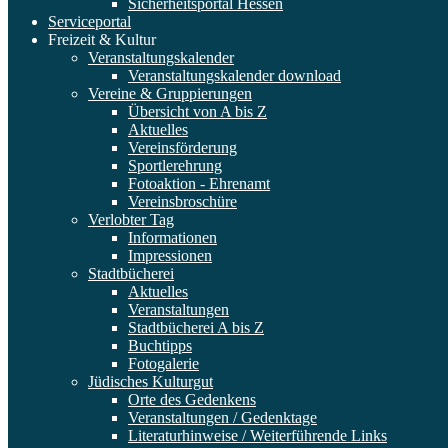
Sicherheitsportal Hessen
Serviceportal
Freizeit & Kultur
Veranstaltungskalender
Veranstaltungskalender download
Vereine & Gruppierungen
Übersicht von A bis Z
Aktuelles
Vereinsförderung
Sportlerehrung
Fotoaktion - Ehrenamt
Vereinsbroschüre
Verlobter Tag
Informationen
Impressionen
Stadtbücherei
Aktuelles
Veranstaltungen
Stadtbücherei A bis Z
Buchtipps
Fotogalerie
Jüdisches Kulturgut
Orte des Gedenkens
Veranstaltungen / Gedenktage
Literaturhinweise / Weiterführende Links