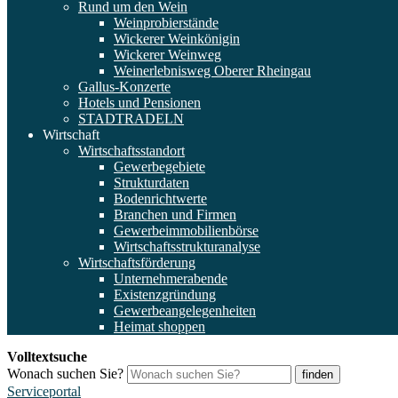
Rund um den Wein
Weinprobierstände
Wickerer Weinkönigin
Wickerer Weinweg
Weinerlebnisweg Oberer Rheingau
Gallus-Konzerte
Hotels und Pensionen
STADTRADELN
Wirtschaft
Wirtschaftsstandort
Gewerbegebiete
Strukturdaten
Bodenrichtwerte
Branchen und Firmen
Gewerbeimmobilienbörse
Wirtschaftsstrukturanalyse
Wirtschaftsförderung
Unternehmerabende
Existenzgründung
Gewerbeangelegenheiten
Heimat shoppen
Volltextsuche
Wonach suchen Sie?
finden
Serviceportal