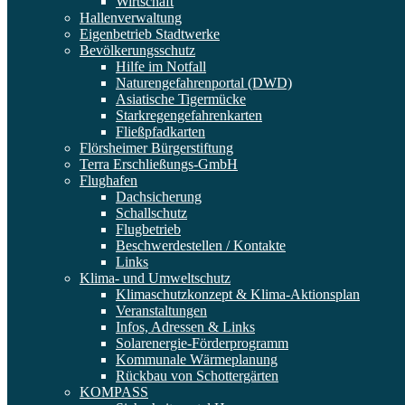
Wirtschaft
Hallenverwaltung
Eigenbetrieb Stadtwerke
Bevölkerungsschutz
Hilfe im Notfall
Naturengefahrenportal (DWD)
Asiatische Tigermücke
Starkregengefahrenkarten
Fließpfadkarten
Flörsheimer Bürgerstiftung
Terra Erschließungs-GmbH
Flughafen
Dachsicherung
Schallschutz
Flugbetrieb
Beschwerdestellen / Kontakte
Links
Klima- und Umweltschutz
Klimaschutzkonzept & Klima-Aktionsplan
Veranstaltungen
Infos, Adressen & Links
Solarenergie-Förderprogramm
Kommunale Wärmeplanung
Rückbau von Schottergärten
KOMPASS