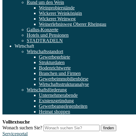
Rund um den Wein
Weinprobierstände
Wickerer Weinkönigin
Wickerer Weinweg
Weinerlebnisweg Oberer Rheingau
Gallus-Konzerte
Hotels und Pensionen
STADTRADELN
Wirtschaft
Wirtschaftsstandort
Gewerbegebiete
Strukturdaten
Bodenrichtwerte
Branchen und Firmen
Gewerbeimmobilienbörse
Wirtschaftsstrukturanalyse
Wirtschaftsförderung
Unternehmerabende
Existenzgründung
Gewerbeangelegenheiten
Heimat shoppen
Volltextsuche
Wonach suchen Sie?
finden
Serviceportal