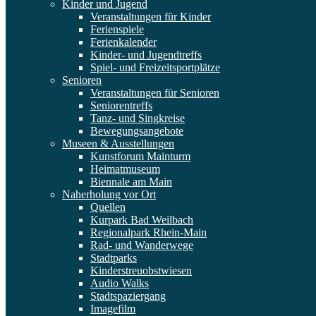
Kinder und Jugend
Veranstaltungen für Kinder
Ferienspiele
Ferienkalender
Kinder- und Jugendtreffs
Spiel- und Freizeitsportplätze
Senioren
Veranstaltungen für Senioren
Seniorentreffs
Tanz- und Singkreise
Bewegungsangebote
Museen & Ausstellungen
Kunstforum Mainturm
Heimatmuseum
Biennale am Main
Naherholung vor Ort
Quellen
Kurpark Bad Weilbach
Regionalpark Rhein-Main
Rad- und Wanderwege
Stadtparks
Kinderstreuobstwiesen
Audio Walks
Stadtspaziergang
Imagefilm