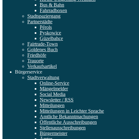
Bus & Bahn
Fahrradboxen
Stadtspaziergang
Partnerstädte
Pérols
Pyskowice
Güzelbahçe
Fairtrade-Town
Goldenes Buch
Friedhöfe
Trauorte
Verkaufsartikel
Bürgerservice
Stadtverwaltung
Online-Service
Mängelmelder
Social Media
Newsletter / RSS
Mitteilungen
Mitteilungen in Leichter Sprache
Amtliche Bekanntmachungen
Öffentliche Ausschreibungen
Stellenausschreibungen
Bürgermeister
Ämter