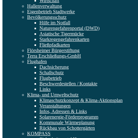
Wirtschaft
Hallenverwaltung
Eigenbetrieb Stadtwerke
Bevölkerungsschutz
Hilfe im Notfall
Naturengefahrenportal (DWD)
Asiatische Tigermücke
Starkregengefahrenkarten
Fließpfadkarten
Flörsheimer Bürgerstiftung
Terra Erschließungs-GmbH
Flughafen
Dachsicherung
Schallschutz
Flugbetrieb
Beschwerdestellen / Kontakte
Links
Klima- und Umweltschutz
Klimaschutzkonzept & Klima-Aktionsplan
Veranstaltungen
Infos, Adressen & Links
Solarenergie-Förderprogramm
Kommunale Wärmeplanung
Rückbau von Schottergärten
KOMPASS