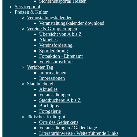
Sicherheitsportal Hessen
Serviceportal
Freizeit & Kultur
Veranstaltungskalender
Veranstaltungskalender download
Vereine & Gruppierungen
Übersicht von A bis Z
Aktuelles
Vereinsförderung
Sportlerehrung
Fotoaktion - Ehrenamt
Vereinsbroschüre
Verlobter Tag
Informationen
Impressionen
Stadtbücherei
Aktuelles
Veranstaltungen
Stadtbücherei A bis Z
Buchtipps
Fotogalerie
Jüdisches Kulturgut
Orte des Gedenkens
Veranstaltungen / Gedenktage
Literaturhinweise / Weiterführende Links