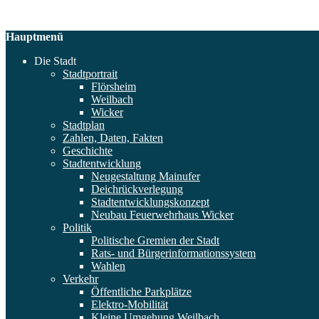
Hauptmenü
Die Stadt
Stadtportrait
Flörsheim
Weilbach
Wicker
Stadtplan
Zahlen, Daten, Fakten
Geschichte
Stadtentwicklung
Neugestaltung Mainufer
Deichrückverlegung
Stadtentwicklungskonzept
Neubau Feuerwehrhaus Wicker
Politik
Politische Gremien der Stadt
Rats- und Bürgerinformationssystem
Wahlen
Verkehr
Öffentliche Parkplätze
Elektro-Mobilität
Kleine Umgehung Weilbach