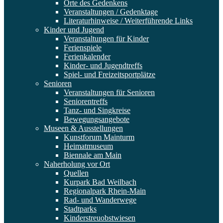
Orte des Gedenkens
Veranstaltungen / Gedenktage
Literaturhinweise / Weiterführende Links
Kinder und Jugend
Veranstaltungen für Kinder
Ferienspiele
Ferienkalender
Kinder- und Jugendtreffs
Spiel- und Freizeitsportplätze
Senioren
Veranstaltungen für Senioren
Seniorentreffs
Tanz- und Singkreise
Bewegungsangebote
Museen & Ausstellungen
Kunstforum Mainturm
Heimatmuseum
Biennale am Main
Naherholung vor Ort
Quellen
Kurpark Bad Weilbach
Regionalpark Rhein-Main
Rad- und Wanderwege
Stadtparks
Kinderstreuobstwiesen