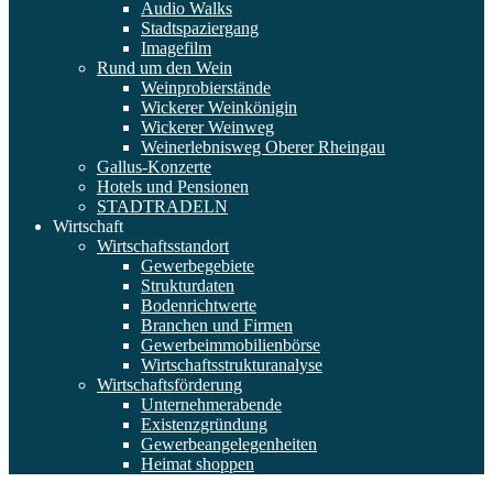
Audio Walks
Stadtspaziergang
Imagefilm
Rund um den Wein
Weinprobierstände
Wickerer Weinkönigin
Wickerer Weinweg
Weinerlebnisweg Oberer Rheingau
Gallus-Konzerte
Hotels und Pensionen
STADTRADELN
Wirtschaft
Wirtschaftsstandort
Gewerbegebiete
Strukturdaten
Bodenrichtwerte
Branchen und Firmen
Gewerbeimmobilienbörse
Wirtschaftsstrukturanalyse
Wirtschaftsförderung
Unternehmerabende
Existenzgründung
Gewerbeangelegenheiten
Heimat shoppen