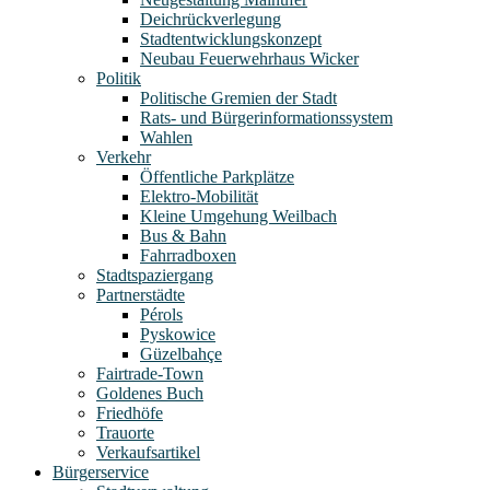
Deichrückverlegung
Stadtentwicklungskonzept
Neubau Feuerwehrhaus Wicker
Politik
Politische Gremien der Stadt
Rats- und Bürgerinformationssystem
Wahlen
Verkehr
Öffentliche Parkplätze
Elektro-Mobilität
Kleine Umgehung Weilbach
Bus & Bahn
Fahrradboxen
Stadtspaziergang
Partnerstädte
Pérols
Pyskowice
Güzelbahçe
Fairtrade-Town
Goldenes Buch
Friedhöfe
Trauorte
Verkaufsartikel
Bürgerservice