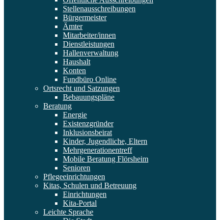
Stellenausschreibungen
Bürgermeister
Ämter
Mitarbeiter/innen
Dienstleistungen
Hallenverwaltung
Haushalt
Konten
Fundbüro Online
Ortsrecht und Satzungen
Bebauungspläne
Beratung
Energie
Existenzgründer
Inklusionsbeirat
Kinder, Jugendliche, Eltern
Mehrgenerationentreff
Mobile Beratung Flörsheim
Senioren
Pflegeeinrichtungen
Kitas, Schulen und Betreuung
Einrichtungen
Kita-Portal
Leichte Sprache