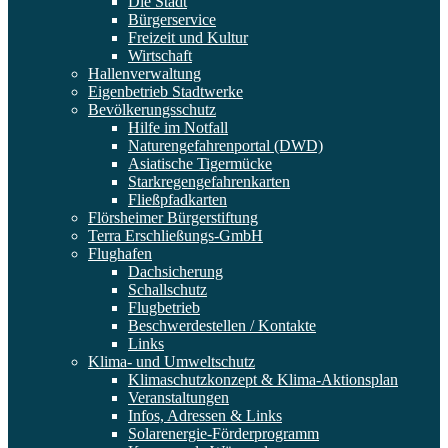
Die Stadt
Bürgerservice
Freizeit und Kultur
Wirtschaft
Hallenverwaltung
Eigenbetrieb Stadtwerke
Bevölkerungsschutz
Hilfe im Notfall
Naturengefahrenportal (DWD)
Asiatische Tigermücke
Starkregengefahrenkarten
Fließpfadkarten
Flörsheimer Bürgerstiftung
Terra Erschließungs-GmbH
Flughafen
Dachsicherung
Schallschutz
Flugbetrieb
Beschwerdestellen / Kontakte
Links
Klima- und Umweltschutz
Klimaschutzkonzept & Klima-Aktionsplan
Veranstaltungen
Infos, Adressen & Links
Solarenergie-Förderprogramm