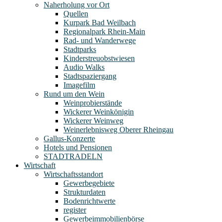
Naherholung vor Ort
Quellen
Kurpark Bad Weilbach
Regionalpark Rhein-Main
Rad- und Wanderwege
Stadtparks
Kinderstreuobstwiesen
Audio Walks
Stadtspaziergang
Imagefilm
Rund um den Wein
Weinprobierstände
Wickerer Weinkönigin
Wickerer Weinweg
Weinerlebnisweg Oberer Rheingau
Gallus-Konzerte
Hotels und Pensionen
STADTRADELN
Wirtschaft
Wirtschaftsstandort
Gewerbegebiete
Strukturdaten
Bodenrichtwerte
register
Gewerbeimmobilienbörse