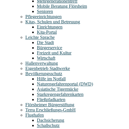
Mehrgenerationentreff
Mobile Beratung Flörsheim
Senioren
Pflegeeinrichtungen
Kitas, Schulen und Betreuung
Einrichtungen
Kita-Portal
Leichte Sprache
Die Stadt
Bürgerservice
Freizeit und Kultur
Wirtschaft
Hallenverwaltung
Eigenbetrieb Stadtwerke
Bevölkerungsschutz
Hilfe im Notfall
Naturengefahrenportal (DWD)
Asiatische Tigermücke
Starkregengefahrenkarten
Fließpfadkarten
Flörsheimer Bürgerstiftung
Terra Erschließungs-GmbH
Flughafen
Dachsicherung
Schallschutz