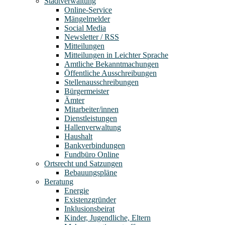
Stadtverwaltung
Online-Service
Mängelmelder
Social Media
Newsletter / RSS
Mitteilungen
Mitteilungen in Leichter Sprache
Amtliche Bekanntmachungen
Öffentliche Ausschreibungen
Stellenausschreibungen
Bürgermeister
Ämter
Mitarbeiter/innen
Dienstleistungen
Hallenverwaltung
Haushalt
Bankverbindungen
Fundbüro Online
Ortsrecht und Satzungen
Bebauungspläne
Beratung
Energie
Existenzgründer
Inklusionsbeirat
Kinder, Jugendliche, Eltern