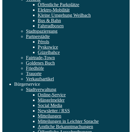
Öffentliche Parkplätze
Elektro-Mobilität
Kleine Umgehung Weilbach
Bus & Bahn
Fahrradboxen
Stadtspaziergang
Partnerstädte
Pérols
Pyskowice
Güzelbahçe
Fairtrade-Town
Goldenes Buch
Friedhöfe
Trauorte
Verkaufsartikel
Bürgerservice
Stadtverwaltung
Online-Service
Mängelmelder
Social Media
Newsletter / RSS
Mitteilungen
Mitteilungen in Leichter Sprache
Amtliche Bekanntmachungen
Öffentliche Ausschreibungen