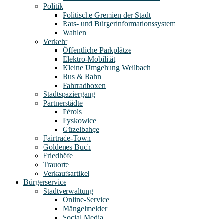
Politik
Politische Gremien der Stadt
Rats- und Bürgerinformationssystem
Wahlen
Verkehr
Öffentliche Parkplätze
Elektro-Mobilität
Kleine Umgehung Weilbach
Bus & Bahn
Fahrradboxen
Stadtspaziergang
Partnerstädte
Pérols
Pyskowice
Güzelbahçe
Fairtrade-Town
Goldenes Buch
Friedhöfe
Trauorte
Verkaufsartikel
Bürgerservice
Stadtverwaltung
Online-Service
Mängelmelder
Social Media