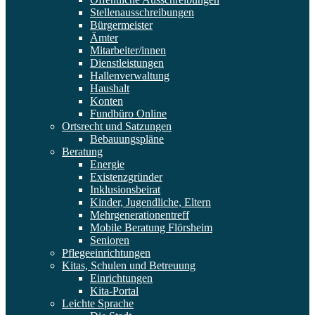
Stellenausschreibungen
Bürgermeister
Ämter
Mitarbeiter/innen
Dienstleistungen
Hallenverwaltung
Haushalt
Konten
Fundbüro Online
Ortsrecht und Satzungen
Bebauungspläne
Beratung
Energie
Existenzgründer
Inklusionsbeirat
Kinder, Jugendliche, Eltern
Mehrgenerationentreff
Mobile Beratung Flörsheim
Senioren
Pflegeeinrichtungen
Kitas, Schulen und Betreuung
Einrichtungen
Kita-Portal
Leichte Sprache