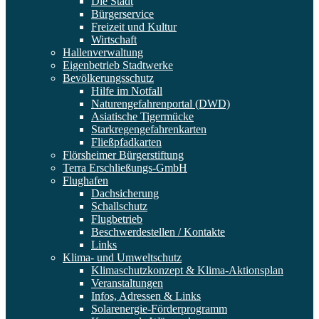
Die Stadt
Bürgerservice
Freizeit und Kultur
Wirtschaft
Hallenverwaltung
Eigenbetrieb Stadtwerke
Bevölkerungsschutz
Hilfe im Notfall
Naturengefahrenportal (DWD)
Asiatische Tigermücke
Starkregengefahrenkarten
Fließpfadkarten
Flörsheimer Bürgerstiftung
Terra Erschließungs-GmbH
Flughafen
Dachsicherung
Schallschutz
Flugbetrieb
Beschwerdestellen / Kontakte
Links
Klima- und Umweltschutz
Klimaschutzkonzept & Klima-Aktionsplan
Veranstaltungen
Infos, Adressen & Links
Solarenergie-Förderprogramm