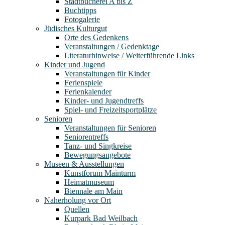
Stadtbücherei A bis Z
Buchtipps
Fotogalerie
Jüdisches Kulturgut
Orte des Gedenkens
Veranstaltungen / Gedenktage
Literaturhinweise / Weiterführende Links
Kinder und Jugend
Veranstaltungen für Kinder
Ferienspiele
Ferienkalender
Kinder- und Jugendtreffs
Spiel- und Freizeitsportplätze
Senioren
Veranstaltungen für Senioren
Seniorentreffs
Tanz- und Singkreise
Bewegungsangebote
Museen & Ausstellungen
Kunstforum Mainturm
Heimatmuseum
Biennale am Main
Naherholung vor Ort
Quellen
Kurpark Bad Weilbach