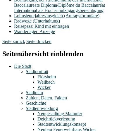
Baccalaureate Diploma/Diplôme du Baccalauréat
International als Hochschulzugangsberechtigung
Lohnsteuerjahresausgleich (Antragsformulare)
Radwege (Unterhaltung)
Reisepass: Kind mit eintragen
Wanderlager: Anzeige
Seite zurück
Seite drucken
Seitenübersicht einblenden
Die Stadt
Stadtportrait
Flörsheim
Weilbach
Wicker
Stadtplan
Zahlen, Daten, Fakten
Geschichte
Stadtentwicklung
Neugestaltung Mainufer
Deichrückverlegung
Stadtentwicklungskonzept
Neubau Feuerwehrhaus Wicker