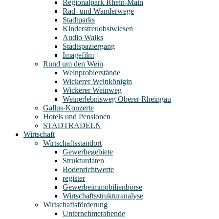
Regionalpark Rhein-Main
Rad- und Wanderwege
Stadtparks
Kinderstreuobstwiesen
Audio Walks
Stadtspaziergang
Imagefilm
Rund um den Wein
Weinprobierstände
Wickerer Weinkönigin
Wickerer Weinweg
Weinerlebnisweg Oberer Rheingau
Gallus-Konzerte
Hotels und Pensionen
STADTRADELN
Wirtschaft
Wirtschaftsstandort
Gewerbegebiete
Strukturdaten
Bodenrichtwerte
register
Gewerbeimmobilienbörse
Wirtschaftsstrukturanalyse
Wirtschaftsförderung
Unternehmerabende