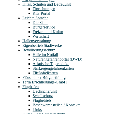
Kitas, Schulen und Betreuung
Einrichtungen
Kita-Portal
Leichte Sprache
Die Stadt
Bürgerservice
Freizeit und Kultur
Wirtschaft
Hallenverwaltung
Eigenbetrieb Stadtwerke
Bevölkerungsschutz
Hilfe im Notfall
Naturengefahrenportal (DWD)
Asiatische Tigermücke
Starkregengefahrenkarten
Fließpfadkarten
Flörsheimer Bürgerstiftung
Terra Erschließungs-GmbH
Flughafen
Dachsicherung
Schallschutz
Flugbetrieb
Beschwerdestellen / Kontakte
Links