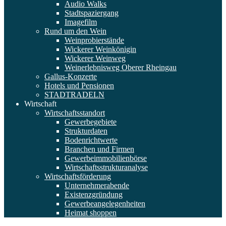
Audio Walks
Stadtspaziergang
Imagefilm
Rund um den Wein
Weinprobierstände
Wickerer Weinkönigin
Wickerer Weinweg
Weinerlebnisweg Oberer Rheingau
Gallus-Konzerte
Hotels und Pensionen
STADTRADELN
Wirtschaft
Wirtschaftsstandort
Gewerbegebiete
Strukturdaten
Bodenrichtwerte
Branchen und Firmen
Gewerbeimmobilienbörse
Wirtschaftsstrukturanalyse
Wirtschaftsförderung
Unternehmerabende
Existenzgründung
Gewerbeangelegenheiten
Heimat shoppen