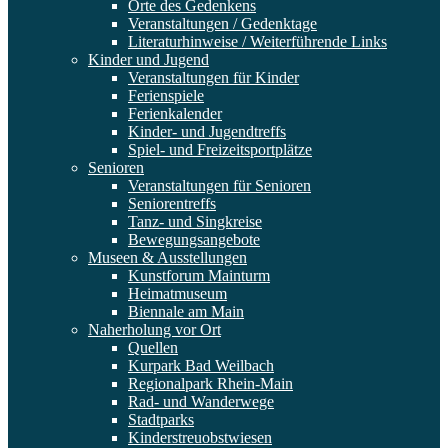
Orte des Gedenkens
Veranstaltungen / Gedenktage
Literaturhinweise / Weiterführende Links
Kinder und Jugend
Veranstaltungen für Kinder
Ferienspiele
Ferienkalender
Kinder- und Jugendtreffs
Spiel- und Freizeitsportplätze
Senioren
Veranstaltungen für Senioren
Seniorentreffs
Tanz- und Singkreise
Bewegungsangebote
Museen & Ausstellungen
Kunstforum Mainturm
Heimatmuseum
Biennale am Main
Naherholung vor Ort
Quellen
Kurpark Bad Weilbach
Regionalpark Rhein-Main
Rad- und Wanderwege
Stadtparks
Kinderstreuobstwiesen