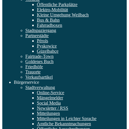
Öffentliche Parkplätze
Elektro-Mobilität
Kleine Umgehung Weilbach
Bus & Bahn
Fahrradboxen
Stadtspaziergang
Partnerstädte
Pérols
Pyskowice
Güzelbahçe
Fairtrade-Town
Goldenes Buch
Friedhöfe
Trauorte
Verkaufsartikel
Bürgerservice
Stadtverwaltung
Online-Service
Mängelmelder
Social Media
Newsletter / RSS
Mitteilungen
Mitteilungen in Leichter Sprache
Amtliche Bekanntmachungen
Öffentliche Ausschreibungen