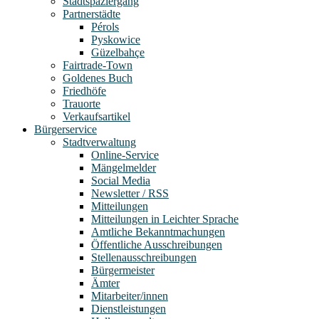
Stadtspaziergang
Partnerstädte
Pérols
Pyskowice
Güzelbahçe
Fairtrade-Town
Goldenes Buch
Friedhöfe
Trauorte
Verkaufsartikel
Bürgerservice
Stadtverwaltung
Online-Service
Mängelmelder
Social Media
Newsletter / RSS
Mitteilungen
Mitteilungen in Leichter Sprache
Amtliche Bekanntmachungen
Öffentliche Ausschreibungen
Stellenausschreibungen
Bürgermeister
Ämter
Mitarbeiter/innen
Dienstleistungen