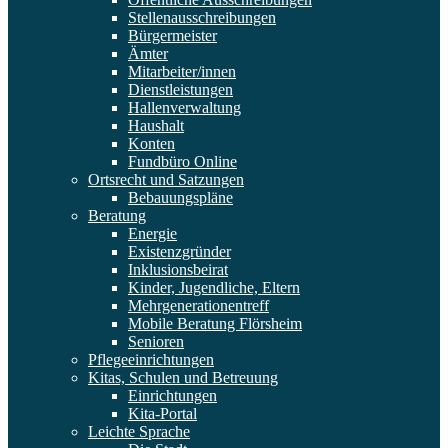
Stellenausschreibungen
Bürgermeister
Ämter
Mitarbeiter/innen
Dienstleistungen
Hallenverwaltung
Haushalt
Konten
Fundbüro Online
Ortsrecht und Satzungen
Bebauungspläne
Beratung
Energie
Existenzgründer
Inklusionsbeirat
Kinder, Jugendliche, Eltern
Mehrgenerationentreff
Mobile Beratung Flörsheim
Senioren
Pflegeeinrichtungen
Kitas, Schulen und Betreuung
Einrichtungen
Kita-Portal
Leichte Sprache