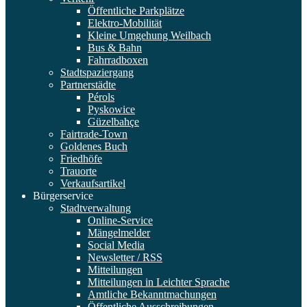
Öffentliche Parkplätze
Elektro-Mobilität
Kleine Umgehung Weilbach
Bus & Bahn
Fahrradboxen
Stadtspaziergang
Partnerstädte
Pérols
Pyskowice
Güzelbahçe
Fairtrade-Town
Goldenes Buch
Friedhöfe
Trauorte
Verkaufsartikel
Bürgerservice
Stadtverwaltung
Online-Service
Mängelmelder
Social Media
Newsletter / RSS
Mitteilungen
Mitteilungen in Leichter Sprache
Amtliche Bekanntmachungen
Öffentliche Ausschreibungen