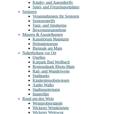
Kinder- und Jugendtreffs
Spiel- und Freizeitsportplätze
Senioren
Veranstaltungen für Senioren
Seniorentreffs
Tanz- und Singkreise
Bewegungsangebote
Museen & Ausstellungen
Kunstforum Mainturm
Heimatmuseum
Biennale am Main
Naherholung vor Ort
Quellen
Kurpark Bad Weilbach
Regionalpark Rhein-Main
Rad- und Wanderwege
Stadtparks
Kinderstreuobstwiesen
Audio Walks
Stadtspaziergang
Imagefilm
Rund um den Wein
Weinprobierstände
Wickerer Weinkönigin
Wickerer Weinweg