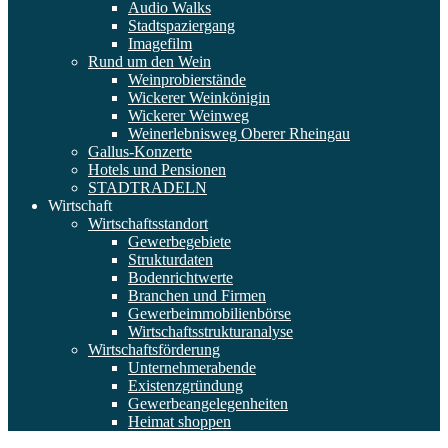
Audio Walks
Stadtspaziergang
Imagefilm
Rund um den Wein
Weinprobierstände
Wickerer Weinkönigin
Wickerer Weinweg
Weinerlebnisweg Oberer Rheingau
Gallus-Konzerte
Hotels und Pensionen
STADTRADELN
Wirtschaft
Wirtschaftsstandort
Gewerbegebiete
Strukturdaten
Bodenrichtwerte
Branchen und Firmen
Gewerbeimmobilienbörse
Wirtschaftsstrukturanalyse
Wirtschaftsförderung
Unternehmerabende
Existenzgründung
Gewerbeangelegenheiten
Heimat shoppen