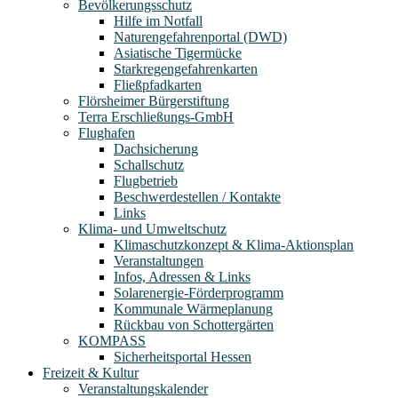
Bevölkerungsschutz
Hilfe im Notfall
Naturengefahrenportal (DWD)
Asiatische Tigermücke
Starkregengefahrenkarten
Fließpfadkarten
Flörsheimer Bürgerstiftung
Terra Erschließungs-GmbH
Flughafen
Dachsicherung
Schallschutz
Flugbetrieb
Beschwerdestellen / Kontakte
Links
Klima- und Umweltschutz
Klimaschutzkonzept & Klima-Aktionsplan
Veranstaltungen
Infos, Adressen & Links
Solarenergie-Förderprogramm
Kommunale Wärmeplanung
Rückbau von Schottergärten
KOMPASS
Sicherheitsportal Hessen
Freizeit & Kultur
Veranstaltungskalender