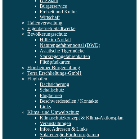
Die Stadt
Bürgerservice
Freizeit und Kultur
Wirtschaft
Hallenverwaltung
Eigenbetrieb Stadtwerke
Bevölkerungsschutz
Hilfe im Notfall
Naturengefahrenportal (DWD)
Asiatische Tigermücke
Starkregengefahrenkarten
Fließpfadkarten
Flörsheimer Bürgerstiftung
Terra Erschließungs-GmbH
Flughafen
Dachsicherung
Schallschutz
Flugbetrieb
Beschwerdestellen / Kontakte
Links
Klima- und Umweltschutz
Klimaschutzkonzept & Klima-Aktionsplan
Veranstaltungen
Infos, Adressen & Links
Solarenergie-Förderprogramm