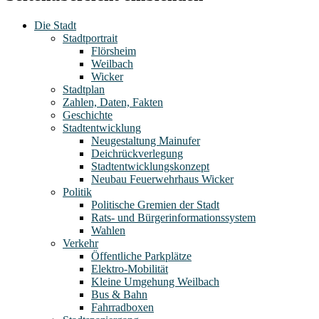
Die Stadt
Stadtportrait
Flörsheim
Weilbach
Wicker
Stadtplan
Zahlen, Daten, Fakten
Geschichte
Stadtentwicklung
Neugestaltung Mainufer
Deichrückverlegung
Stadtentwicklungskonzept
Neubau Feuerwehrhaus Wicker
Politik
Politische Gremien der Stadt
Rats- und Bürgerinformationssystem
Wahlen
Verkehr
Öffentliche Parkplätze
Elektro-Mobilität
Kleine Umgehung Weilbach
Bus & Bahn
Fahrradboxen