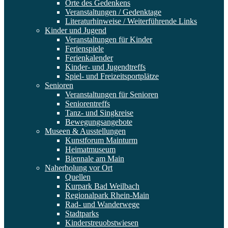
Orte des Gedenkens
Veranstaltungen / Gedenktage
Literaturhinweise / Weiterführende Links
Kinder und Jugend
Veranstaltungen für Kinder
Ferienspiele
Ferienkalender
Kinder- und Jugendtreffs
Spiel- und Freizeitsportplätze
Senioren
Veranstaltungen für Senioren
Seniorentreffs
Tanz- und Singkreise
Bewegungsangebote
Museen & Ausstellungen
Kunstforum Mainturm
Heimatmuseum
Biennale am Main
Naherholung vor Ort
Quellen
Kurpark Bad Weilbach
Regionalpark Rhein-Main
Rad- und Wanderwege
Stadtparks
Kinderstreuobstwiesen