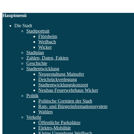
Hauptmenü
Die Stadt
Stadtportrait
Flörsheim
Weilbach
Wicker
Stadtplan
Zahlen, Daten, Fakten
Geschichte
Stadtentwicklung
Neugestaltung Mainufer
Deichrückverlegung
Stadtentwicklungskonzept
Neubau Feuerwehrhaus Wicker
Politik
Politische Gremien der Stadt
Rats- und Bürgerinformationssystem
Wahlen
Verkehr
Öffentliche Parkplätze
Elektro-Mobilität
Kleine Umgehung Weilbach