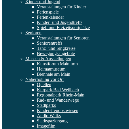
Kinder und Jugend
Veranstaltungen für Kinder
Ferienspiele
Ferienkalender
Kinder- und Jugendtreffs
Spiel- und Freizeitsportplätze
Senioren
Veranstaltungen für Senioren
Seniorentreffs
Tanz- und Singkreise
Bewegungsangebote
Museen & Ausstellungen
Kunstforum Mainturm
Heimatmuseum
Biennale am Main
Naherholung vor Ort
Quellen
Kurpark Bad Weilbach
Regionalpark Rhein-Main
Rad- und Wanderwege
Stadtparks
Kinderstreuobstwiesen
Audio Walks
Stadtspaziergang
Imagefilm