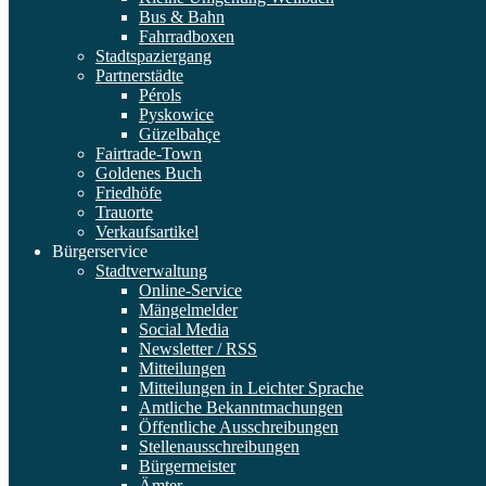
Bus & Bahn
Fahrradboxen
Stadtspaziergang
Partnerstädte
Pérols
Pyskowice
Güzelbahçe
Fairtrade-Town
Goldenes Buch
Friedhöfe
Trauorte
Verkaufsartikel
Bürgerservice
Stadtverwaltung
Online-Service
Mängelmelder
Social Media
Newsletter / RSS
Mitteilungen
Mitteilungen in Leichter Sprache
Amtliche Bekanntmachungen
Öffentliche Ausschreibungen
Stellenausschreibungen
Bürgermeister
Ämter