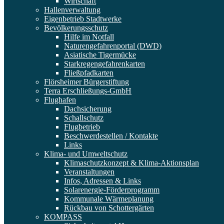
Wirtschaft
Hallenverwaltung
Eigenbetrieb Stadtwerke
Bevölkerungsschutz
Hilfe im Notfall
Naturengefahrenportal (DWD)
Asiatische Tigermücke
Starkregengefahrenkarten
Fließpfadkarten
Flörsheimer Bürgerstiftung
Terra Erschließungs-GmbH
Flughafen
Dachsicherung
Schallschutz
Flugbetrieb
Beschwerdestellen / Kontakte
Links
Klima- und Umweltschutz
Klimaschutzkonzept & Klima-Aktionsplan
Veranstaltungen
Infos, Adressen & Links
Solarenergie-Förderprogramm
Kommunale Wärmeplanung
Rückbau von Schottergärten
KOMPASS