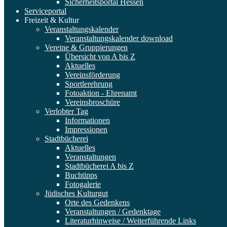
Sicherheitsportal Hessen
Serviceportal
Freizeit & Kultur
Veranstaltungskalender
Veranstaltungskalender download
Vereine & Gruppierungen
Übersicht von A bis Z
Aktuelles
Vereinsförderung
Sportlerehrung
Fotoaktion - Ehrenamt
Vereinsbroschüre
Verlobter Tag
Informationen
Impressionen
Stadtbücherei
Aktuelles
Veranstaltungen
Stadtbücherei A bis Z
Buchtipps
Fotogalerie
Jüdisches Kulturgut
Orte des Gedenkens
Veranstaltungen / Gedenktage
Literaturhinweise / Weiterführende Links