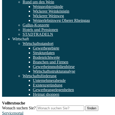
Rund um den Wein
Weinprobierstände
Wickerer Weinkönigin
Wickerer Weinweg
Weinerlebnisweg Oberer Rheingau
Gallus-Konzerte
Hotels und Pensionen
STADTRADELN
Wirtschaft
Wirtschaftsstandort
Gewerbegebiete
Strukturdaten
Bodenrichtwerte
Branchen und Firmen
Gewerbeimmobilienbörse
Wirtschaftsstrukturanalyse
Wirtschaftsförderung
Unternehmerabende
Existenzgründung
Gewerbeangelegenheiten
Heimat shoppen
Volltextsuche
Wonach suchen Sie?
finden
Serviceportal