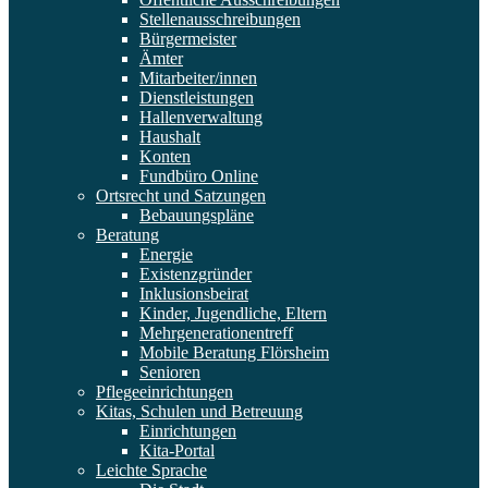
Stellenausschreibungen
Bürgermeister
Ämter
Mitarbeiter/innen
Dienstleistungen
Hallenverwaltung
Haushalt
Konten
Fundbüro Online
Ortsrecht und Satzungen
Bebauungspläne
Beratung
Energie
Existenzgründer
Inklusionsbeirat
Kinder, Jugendliche, Eltern
Mehrgenerationentreff
Mobile Beratung Flörsheim
Senioren
Pflegeeinrichtungen
Kitas, Schulen und Betreuung
Einrichtungen
Kita-Portal
Leichte Sprache