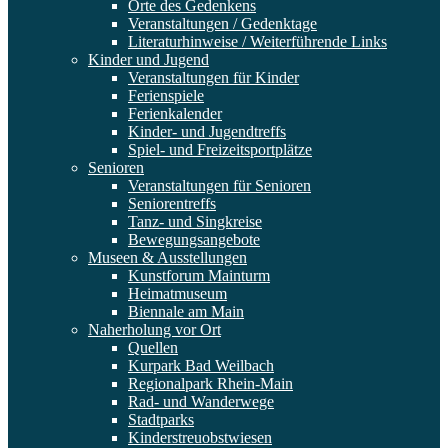
Orte des Gedenkens
Veranstaltungen / Gedenktage
Literaturhinweise / Weiterführende Links
Kinder und Jugend
Veranstaltungen für Kinder
Ferienspiele
Ferienkalender
Kinder- und Jugendtreffs
Spiel- und Freizeitsportplätze
Senioren
Veranstaltungen für Senioren
Seniorentreffs
Tanz- und Singkreise
Bewegungsangebote
Museen & Ausstellungen
Kunstforum Mainturm
Heimatmuseum
Biennale am Main
Naherholung vor Ort
Quellen
Kurpark Bad Weilbach
Regionalpark Rhein-Main
Rad- und Wanderwege
Stadtparks
Kinderstreuobstwiesen