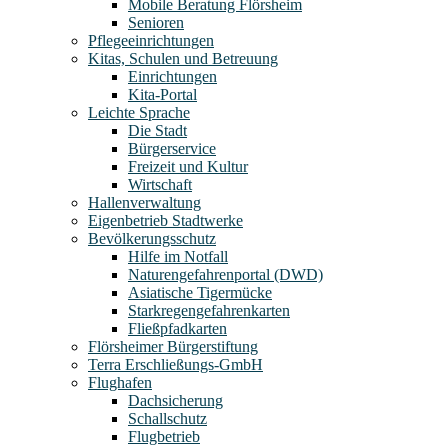
Mobile Beratung Flörsheim
Senioren
Pflegeeinrichtungen
Kitas, Schulen und Betreuung
Einrichtungen
Kita-Portal
Leichte Sprache
Die Stadt
Bürgerservice
Freizeit und Kultur
Wirtschaft
Hallenverwaltung
Eigenbetrieb Stadtwerke
Bevölkerungsschutz
Hilfe im Notfall
Naturengefahrenportal (DWD)
Asiatische Tigermücke
Starkregengefahrenkarten
Fließpfadkarten
Flörsheimer Bürgerstiftung
Terra Erschließungs-GmbH
Flughafen
Dachsicherung
Schallschutz
Flugbetrieb