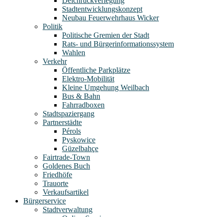
Deichrückverlegung
Stadtentwicklungskonzept
Neubau Feuerwehrhaus Wicker
Politik
Politische Gremien der Stadt
Rats- und Bürgerinformationssystem
Wahlen
Verkehr
Öffentliche Parkplätze
Elektro-Mobilität
Kleine Umgehung Weilbach
Bus & Bahn
Fahrradboxen
Stadtspaziergang
Partnerstädte
Pérols
Pyskowice
Güzelbahçe
Fairtrade-Town
Goldenes Buch
Friedhöfe
Trauorte
Verkaufsartikel
Bürgerservice
Stadtverwaltung