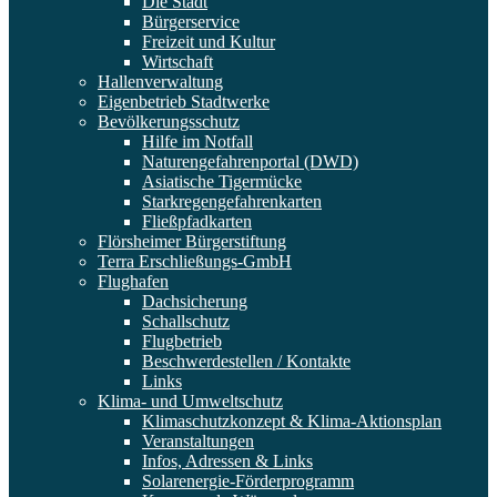
Die Stadt
Bürgerservice
Freizeit und Kultur
Wirtschaft
Hallenverwaltung
Eigenbetrieb Stadtwerke
Bevölkerungsschutz
Hilfe im Notfall
Naturengefahrenportal (DWD)
Asiatische Tigermücke
Starkregengefahrenkarten
Fließpfadkarten
Flörsheimer Bürgerstiftung
Terra Erschließungs-GmbH
Flughafen
Dachsicherung
Schallschutz
Flugbetrieb
Beschwerdestellen / Kontakte
Links
Klima- und Umweltschutz
Klimaschutzkonzept & Klima-Aktionsplan
Veranstaltungen
Infos, Adressen & Links
Solarenergie-Förderprogramm