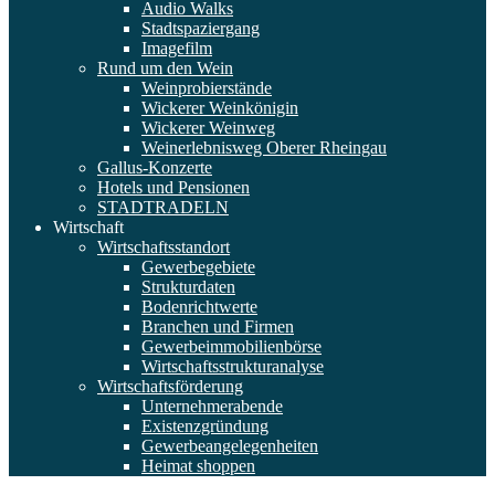
Audio Walks
Stadtspaziergang
Imagefilm
Rund um den Wein
Weinprobierstände
Wickerer Weinkönigin
Wickerer Weinweg
Weinerlebnisweg Oberer Rheingau
Gallus-Konzerte
Hotels und Pensionen
STADTRADELN
Wirtschaft
Wirtschaftsstandort
Gewerbegebiete
Strukturdaten
Bodenrichtwerte
Branchen und Firmen
Gewerbeimmobilienbörse
Wirtschaftsstrukturanalyse
Wirtschaftsförderung
Unternehmerabende
Existenzgründung
Gewerbeangelegenheiten
Heimat shoppen