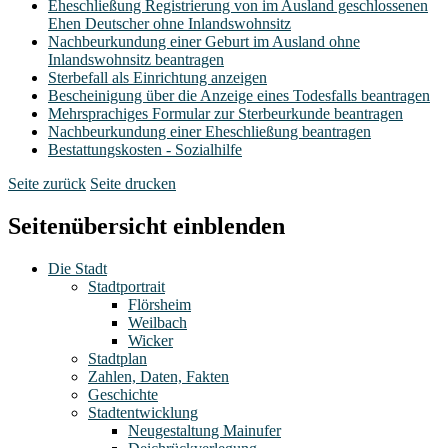
Eheschließung Registrierung von im Ausland geschlossenen
Ehen Deutscher ohne Inlandswohnsitz
Nachbeurkundung einer Geburt im Ausland ohne
Inlandswohnsitz beantragen
Sterbefall als Einrichtung anzeigen
Bescheinigung über die Anzeige eines Todesfalls beantragen
Mehrsprachiges Formular zur Sterbeurkunde beantragen
Nachbeurkundung einer Eheschließung beantragen
Bestattungskosten - Sozialhilfe
Seite zurück
Seite drucken
Seitenübersicht einblenden
Die Stadt
Stadtportrait
Flörsheim
Weilbach
Wicker
Stadtplan
Zahlen, Daten, Fakten
Geschichte
Stadtentwicklung
Neugestaltung Mainufer