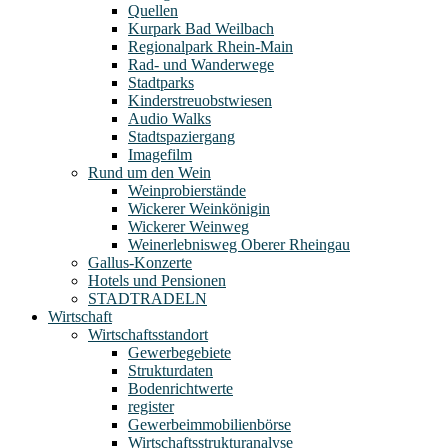
Quellen
Kurpark Bad Weilbach
Regionalpark Rhein-Main
Rad- und Wanderwege
Stadtparks
Kinderstreuobstwiesen
Audio Walks
Stadtspaziergang
Imagefilm
Rund um den Wein
Weinprobierstände
Wickerer Weinkönigin
Wickerer Weinweg
Weinerlebnisweg Oberer Rheingau
Gallus-Konzerte
Hotels und Pensionen
STADTRADELN
Wirtschaft
Wirtschaftsstandort
Gewerbegebiete
Strukturdaten
Bodenrichtwerte
register
Gewerbeimmobilienbörse
Wirtschaftsstrukturanalyse