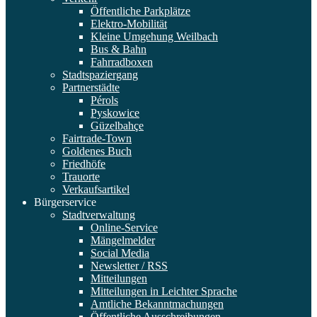
Öffentliche Parkplätze
Elektro-Mobilität
Kleine Umgehung Weilbach
Bus & Bahn
Fahrradboxen
Stadtspaziergang
Partnerstädte
Pérols
Pyskowice
Güzelbahçe
Fairtrade-Town
Goldenes Buch
Friedhöfe
Trauorte
Verkaufsartikel
Bürgerservice
Stadtverwaltung
Online-Service
Mängelmelder
Social Media
Newsletter / RSS
Mitteilungen
Mitteilungen in Leichter Sprache
Amtliche Bekanntmachungen
Öffentliche Ausschreibungen