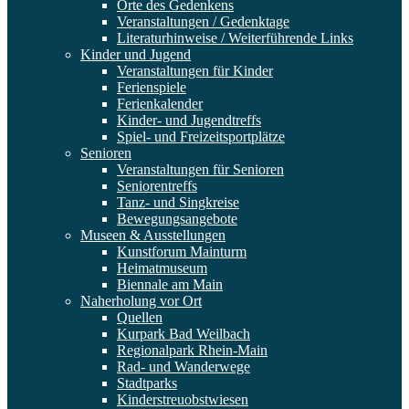
Orte des Gedenkens
Veranstaltungen / Gedenktage
Literaturhinweise / Weiterführende Links
Kinder und Jugend
Veranstaltungen für Kinder
Ferienspiele
Ferienkalender
Kinder- und Jugendtreffs
Spiel- und Freizeitsportplätze
Senioren
Veranstaltungen für Senioren
Seniorentreffs
Tanz- und Singkreise
Bewegungsangebote
Museen & Ausstellungen
Kunstforum Mainturm
Heimatmuseum
Biennale am Main
Naherholung vor Ort
Quellen
Kurpark Bad Weilbach
Regionalpark Rhein-Main
Rad- und Wanderwege
Stadtparks
Kinderstreuobstwiesen