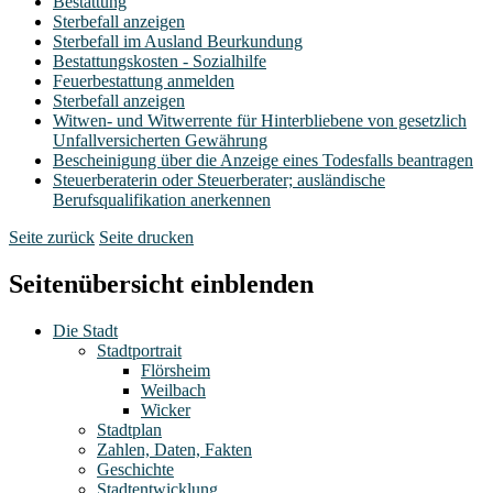
Bestattung
Sterbefall anzeigen
Sterbefall im Ausland Beurkundung
Bestattungskosten - Sozialhilfe
Feuerbestattung anmelden
Sterbefall anzeigen
Witwen- und Witwerrente für Hinterbliebene von gesetzlich
Unfallversicherten Gewährung
Bescheinigung über die Anzeige eines Todesfalls beantragen
Steuerberaterin oder Steuerberater; ausländische
Berufsqualifikation anerkennen
Seite zurück
Seite drucken
Seitenübersicht einblenden
Die Stadt
Stadtportrait
Flörsheim
Weilbach
Wicker
Stadtplan
Zahlen, Daten, Fakten
Geschichte
Stadtentwicklung