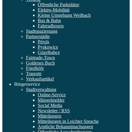
Öffentliche Parkplätze
Elektro-Mobilität
Kleine Umgehung Weilbach
Bus & Bahn
Fahrradboxen
Stadtspaziergang
Partnerstädte
Pérols
Pyskowice
Güzelbahçe
Fairtrade-Town
Goldenes Buch
Friedhöfe
Trauorte
Verkaufsartikel
Bürgerservice
Stadtverwaltung
Online-Service
Mängelmelder
Social Media
Newsletter / RSS
Mitteilungen
Mitteilungen in Leichter Sprache
Amtliche Bekanntmachungen
Öffentliche Ausschreibungen