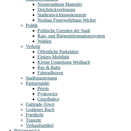
Neugestaltung Mainufer
Deichrückverlegung
Stadtentwicklungskonzept
Neubau Feuerwehrhaus Wicker
Politik
Politische Gremien der Stadt
Rats- und Bürgerinformationssystem
Wahlen
Verkehr
Öffentliche Parkplätze
Elektro-Mobilität
Kleine Umgehung Weilbach
Bus & Bahn
Fahrradboxen
Stadtspaziergang
Partnerstädte
Pérols
Pyskowice
Güzelbahçe
Fairtrade-Town
Goldenes Buch
Friedhöfe
Trauorte
Verkaufsartikel
Bürgerservice