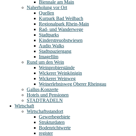
Biennale am Main
Naherholung vor Ort
Quellen
Kurpark Bad Weilbach
Regionalpark Rhein-Main
Rad- und Wanderwege
Stadtparks
Kinderstreuobstwiesen
Audio Walks
Stadtspaziergang
Imagefilm
Rund um den Wein
Weinprobierstände
Wickerer Weinkönigin
Wickerer Weinweg
Weinerlebnisweg Oberer Rheingau
Gallus-Konzerte
Hotels und Pensionen
STADTRADELN
Wirtschaft
Wirtschaftsstandort
Gewerbegebiete
Strukturdaten
Bodenrichtwerte
register