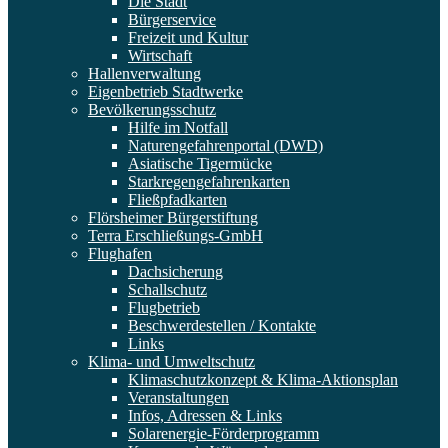
Die Stadt
Bürgerservice
Freizeit und Kultur
Wirtschaft
Hallenverwaltung
Eigenbetrieb Stadtwerke
Bevölkerungsschutz
Hilfe im Notfall
Naturengefahrenportal (DWD)
Asiatische Tigermücke
Starkregengefahrenkarten
Fließpfadkarten
Flörsheimer Bürgerstiftung
Terra Erschließungs-GmbH
Flughafen
Dachsicherung
Schallschutz
Flugbetrieb
Beschwerdestellen / Kontakte
Links
Klima- und Umweltschutz
Klimaschutzkonzept & Klima-Aktionsplan
Veranstaltungen
Infos, Adressen & Links
Solarenergie-Förderprogramm