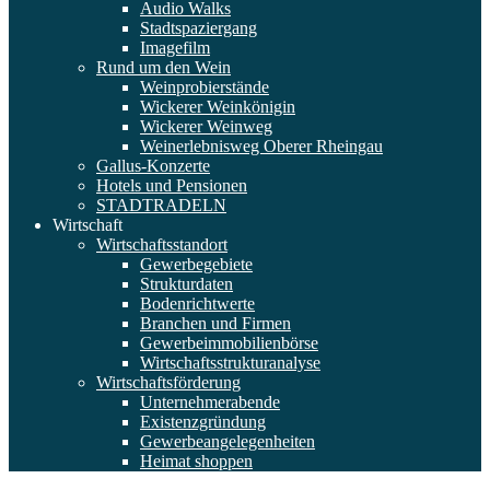
Audio Walks
Stadtspaziergang
Imagefilm
Rund um den Wein
Weinprobierstände
Wickerer Weinkönigin
Wickerer Weinweg
Weinerlebnisweg Oberer Rheingau
Gallus-Konzerte
Hotels und Pensionen
STADTRADELN
Wirtschaft
Wirtschaftsstandort
Gewerbegebiete
Strukturdaten
Bodenrichtwerte
Branchen und Firmen
Gewerbeimmobilienbörse
Wirtschaftsstrukturanalyse
Wirtschaftsförderung
Unternehmerabende
Existenzgründung
Gewerbeangelegenheiten
Heimat shoppen