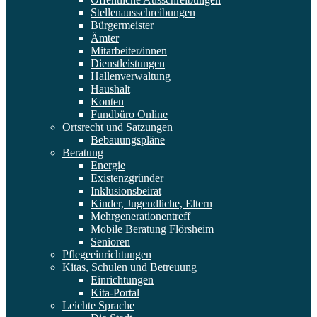
Stellenausschreibungen
Bürgermeister
Ämter
Mitarbeiter/innen
Dienstleistungen
Hallenverwaltung
Haushalt
Konten
Fundbüro Online
Ortsrecht und Satzungen
Bebauungspläne
Beratung
Energie
Existenzgründer
Inklusionsbeirat
Kinder, Jugendliche, Eltern
Mehrgenerationentreff
Mobile Beratung Flörsheim
Senioren
Pflegeeinrichtungen
Kitas, Schulen und Betreuung
Einrichtungen
Kita-Portal
Leichte Sprache