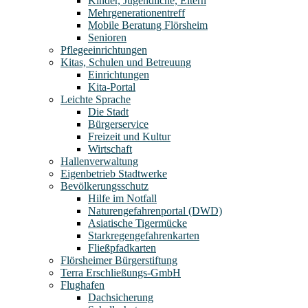
Kinder, Jugendliche, Eltern
Mehrgenerationentreff
Mobile Beratung Flörsheim
Senioren
Pflegeeinrichtungen
Kitas, Schulen und Betreuung
Einrichtungen
Kita-Portal
Leichte Sprache
Die Stadt
Bürgerservice
Freizeit und Kultur
Wirtschaft
Hallenverwaltung
Eigenbetrieb Stadtwerke
Bevölkerungsschutz
Hilfe im Notfall
Naturengefahrenportal (DWD)
Asiatische Tigermücke
Starkregengefahrenkarten
Fließpfadkarten
Flörsheimer Bürgerstiftung
Terra Erschließungs-GmbH
Flughafen
Dachsicherung