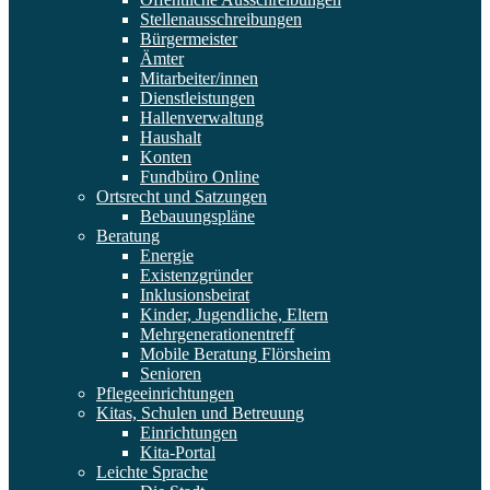
Stellenausschreibungen
Bürgermeister
Ämter
Mitarbeiter/innen
Dienstleistungen
Hallenverwaltung
Haushalt
Konten
Fundbüro Online
Ortsrecht und Satzungen
Bebauungspläne
Beratung
Energie
Existenzgründer
Inklusionsbeirat
Kinder, Jugendliche, Eltern
Mehrgenerationentreff
Mobile Beratung Flörsheim
Senioren
Pflegeeinrichtungen
Kitas, Schulen und Betreuung
Einrichtungen
Kita-Portal
Leichte Sprache