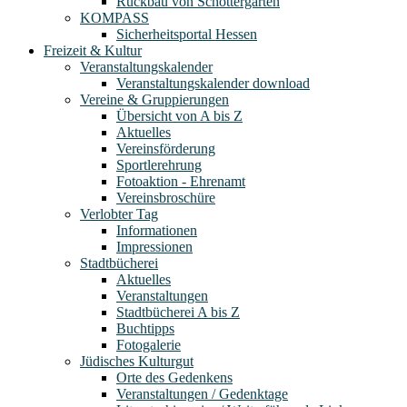
Rückbau von Schottergärten
KOMPASS
Sicherheitsportal Hessen
Freizeit & Kultur
Veranstaltungskalender
Veranstaltungskalender download
Vereine & Gruppierungen
Übersicht von A bis Z
Aktuelles
Vereinsförderung
Sportlerehrung
Fotoaktion - Ehrenamt
Vereinsbroschüre
Verlobter Tag
Informationen
Impressionen
Stadtbücherei
Aktuelles
Veranstaltungen
Stadtbücherei A bis Z
Buchtipps
Fotogalerie
Jüdisches Kulturgut
Orte des Gedenkens
Veranstaltungen / Gedenktage