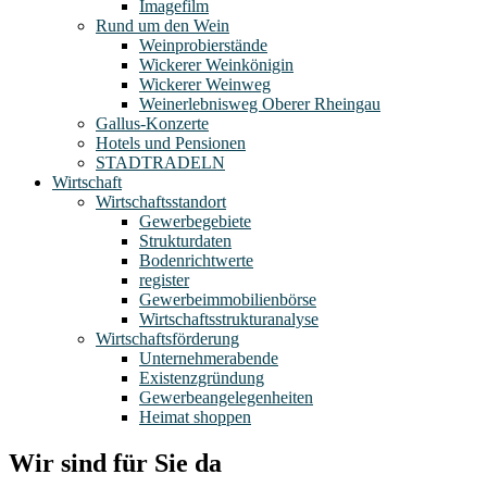
Imagefilm
Rund um den Wein
Weinprobierstände
Wickerer Weinkönigin
Wickerer Weinweg
Weinerlebnisweg Oberer Rheingau
Gallus-Konzerte
Hotels und Pensionen
STADTRADELN
Wirtschaft
Wirtschaftsstandort
Gewerbegebiete
Strukturdaten
Bodenrichtwerte
register
Gewerbeimmobilienbörse
Wirtschaftsstrukturanalyse
Wirtschaftsförderung
Unternehmerabende
Existenzgründung
Gewerbeangelegenheiten
Heimat shoppen
Wir sind für Sie da