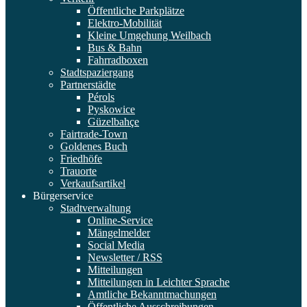
Öffentliche Parkplätze
Elektro-Mobilität
Kleine Umgehung Weilbach
Bus & Bahn
Fahrradboxen
Stadtspaziergang
Partnerstädte
Pérols
Pyskowice
Güzelbahçe
Fairtrade-Town
Goldenes Buch
Friedhöfe
Trauorte
Verkaufsartikel
Bürgerservice
Stadtverwaltung
Online-Service
Mängelmelder
Social Media
Newsletter / RSS
Mitteilungen
Mitteilungen in Leichter Sprache
Amtliche Bekanntmachungen
Öffentliche Ausschreibungen