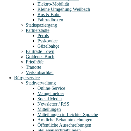
Elektro-Mobilität
Kleine Umgehung Weilbach
Bus & Bahn
Fahrradboxen
Stadtspaziergang
Partnerstädte
Pérols
Pyskowice
Güzelbahçe
Fairtrade-Town
Goldenes Buch
Friedhöfe
Trauorte
Verkaufsartikel
Bürgerservice
Stadtverwaltung
Online-Service
Mängelmelder
Social Media
Newsletter / RSS
Mitteilungen
Mitteilungen in Leichter Sprache
Amtliche Bekanntmachungen
Öffentliche Ausschreibungen
Stellenausschreibungen