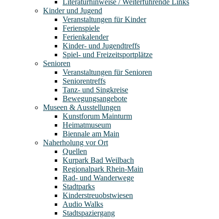
Literaturhinweise / Weiterführende Links
Kinder und Jugend
Veranstaltungen für Kinder
Ferienspiele
Ferienkalender
Kinder- und Jugendtreffs
Spiel- und Freizeitsportplätze
Senioren
Veranstaltungen für Senioren
Seniorentreffs
Tanz- und Singkreise
Bewegungsangebote
Museen & Ausstellungen
Kunstforum Mainturm
Heimatmuseum
Biennale am Main
Naherholung vor Ort
Quellen
Kurpark Bad Weilbach
Regionalpark Rhein-Main
Rad- und Wanderwege
Stadtparks
Kinderstreuobstwiesen
Audio Walks
Stadtspaziergang