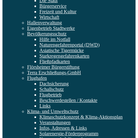
Die Stadt
Bürgerservice
Freizeit und Kultur
Wirtschaft
Hallenverwaltung
Eigenbetrieb Stadtwerke
Bevölkerungsschutz
Hilfe im Notfall
Naturengefahrenportal (DWD)
Asiatische Tigermücke
Starkregengefahrenkarten
Fließpfadkarten
Flörsheimer Bürgerstiftung
Terra Erschließungs-GmbH
Flughafen
Dachsicherung
Schallschutz
Flugbetrieb
Beschwerdestellen / Kontakte
Links
Klima- und Umweltschutz
Klimaschutzkonzept & Klima-Aktionsplan
Veranstaltungen
Infos, Adressen & Links
Solarenergie-Förderprogramm