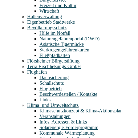
Freizeit und Kultur
Wirtschaft
Hallenverwaltung
Eigenbetrieb Stadtwerke
Bevölkerungsschutz
Hilfe im Notfall
Naturengefahrenportal (DWD)
Asiatische Tigermücke
Starkregengefahrenkarten
Fließpfadkarten
Flörsheimer Bürgerstiftung
Terra Erschließungs-GmbH
Flughafen
Dachsicherung
Schallschutz
Flugbetrieb
Beschwerdestellen / Kontakte
Links
Klima- und Umweltschutz
Klimaschutzkonzept & Klima-Aktionsplan
Veranstaltungen
Infos, Adressen & Links
Solarenergie-Förderprogramm
Kommunale Wärmeplanung