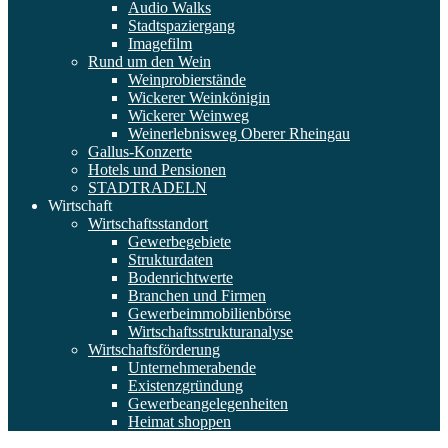
Audio Walks
Stadtspaziergang
Imagefilm
Rund um den Wein
Weinprobierstände
Wickerer Weinkönigin
Wickerer Weinweg
Weinerlebnisweg Oberer Rheingau
Gallus-Konzerte
Hotels und Pensionen
STADTRADELN
Wirtschaft
Wirtschaftsstandort
Gewerbegebiete
Strukturdaten
Bodenrichtwerte
Branchen und Firmen
Gewerbeimmobilienbörse
Wirtschaftsstrukturanalyse
Wirtschaftsförderung
Unternehmerabende
Existenzgründung
Gewerbeangelegenheiten
Heimat shoppen