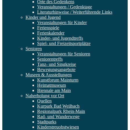
Orte des Gedenkens
Veranstaltungen / Gedenktage
Literaturhinweise / Weiterführende Links
Kinder und Jugend
Veranstaltungen für Kinder
Ferienspiele
Ferienkalender
Kinder- und Jugendtreffs
Spiel- und Freizeitsportplätze
Senioren
Veranstaltungen für Senioren
Seniorentreffs
Tanz- und Singkreise
Bewegungsangebote
Museen & Ausstellungen
Kunstforum Mainturm
Heimatmuseum
Biennale am Main
Naherholung vor Ort
Quellen
Kurpark Bad Weilbach
Regionalpark Rhein-Main
Rad- und Wanderwege
Stadtparks
Kinderstreuobstwiesen