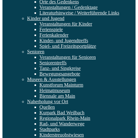
Orte des Gedenkens
Veranstaltungen / Gedenktage
Literaturhinweise / Weiterführende Links
Kinder und Jugend
Veranstaltungen für Kinder
Ferienspiele
Ferienkalender
Kinder- und Jugendtreffs
Spiel- und Freizeitsportplätze
Senioren
Veranstaltungen für Senioren
Seniorentreffs
Tanz- und Singkreise
Bewegungsangebote
Museen & Ausstellungen
Kunstforum Mainturm
Heimatmuseum
Biennale am Main
Naherholung vor Ort
Quellen
Kurpark Bad Weilbach
Regionalpark Rhein-Main
Rad- und Wanderwege
Stadtparks
Kinderstreuobstwiesen