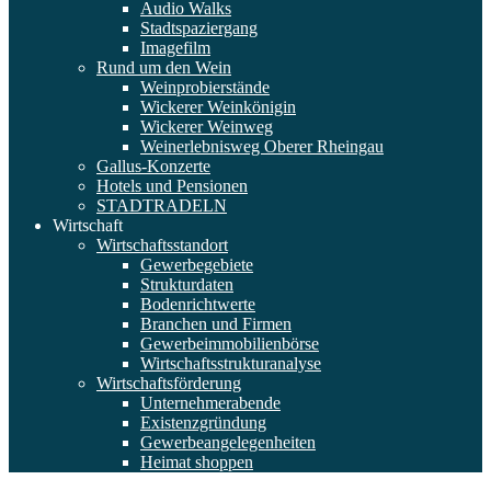
Audio Walks
Stadtspaziergang
Imagefilm
Rund um den Wein
Weinprobierstände
Wickerer Weinkönigin
Wickerer Weinweg
Weinerlebnisweg Oberer Rheingau
Gallus-Konzerte
Hotels und Pensionen
STADTRADELN
Wirtschaft
Wirtschaftsstandort
Gewerbegebiete
Strukturdaten
Bodenrichtwerte
Branchen und Firmen
Gewerbeimmobilienbörse
Wirtschaftsstrukturanalyse
Wirtschaftsförderung
Unternehmerabende
Existenzgründung
Gewerbeangelegenheiten
Heimat shoppen