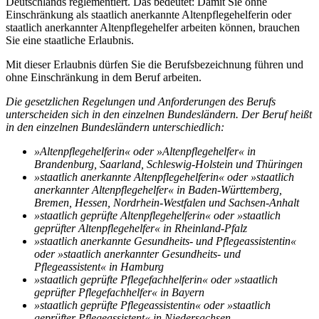
Deutschlands reglementiert. Das bedeutet: Damit Sie ohne
Einschränkung als staatlich anerkannte Altenpflegehelferin oder
staatlich anerkannter Altenpflegehelfer arbeiten können, brauchen
Sie eine staatliche Erlaubnis.
Mit dieser Erlaubnis dürfen Sie die Berufsbezeichnung führen und
ohne Einschränkung in dem Beruf arbeiten.
Die gesetzlichen Regelungen und Anforderungen des Berufs
unterscheiden sich in den einzelnen Bundesländern. Der Beruf heißt
in den einzelnen Bundesländern unterschiedlich:
»Altenpflegehelferin« oder »Altenpflegehelfer« in
Brandenburg, Saarland, Schleswig-Holstein und Thüringen
»staatlich anerkannte Altenpflegehelferin« oder »staatlich
anerkannter Altenpflegehelfer« in Baden-Württemberg,
Bremen, Hessen, Nordrhein-Westfalen und Sachsen-Anhalt
»staatlich geprüfte Altenpflegehelferin« oder »staatlich
geprüfter Altenpflegehelfer« in Rheinland-Pfalz
»staatlich anerkannte Gesundheits- und Pflegeassistentin«
oder »staatlich anerkannter Gesundheits- und
Pflegeassistent« in Hamburg
»staatlich geprüfte Pflegefachhelferin« oder »staatlich
geprüfter Pflegefachhelfer« in Bayern
»staatlich geprüfte Pflegeassistentin« oder »staatlich
geprüfter Pflegeassistent« in Niedersachsen