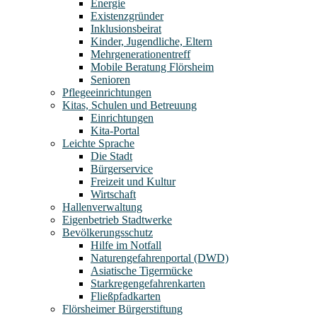
Energie
Existenzgründer
Inklusionsbeirat
Kinder, Jugendliche, Eltern
Mehrgenerationentreff
Mobile Beratung Flörsheim
Senioren
Pflegeeinrichtungen
Kitas, Schulen und Betreuung
Einrichtungen
Kita-Portal
Leichte Sprache
Die Stadt
Bürgerservice
Freizeit und Kultur
Wirtschaft
Hallenverwaltung
Eigenbetrieb Stadtwerke
Bevölkerungsschutz
Hilfe im Notfall
Naturengefahrenportal (DWD)
Asiatische Tigermücke
Starkregengefahrenkarten
Fließpfadkarten
Flörsheimer Bürgerstiftung