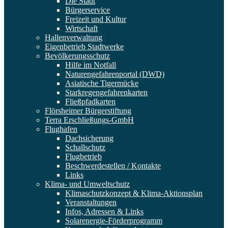
Die Stadt
Bürgerservice
Freizeit und Kultur
Wirtschaft
Hallenverwaltung
Eigenbetrieb Stadtwerke
Bevölkerungsschutz
Hilfe im Notfall
Naturengefahrenportal (DWD)
Asiatische Tigermücke
Starkregengefahrenkarten
Fließpfadkarten
Flörsheimer Bürgerstiftung
Terra Erschließungs-GmbH
Flughafen
Dachsicherung
Schallschutz
Flugbetrieb
Beschwerdestellen / Kontakte
Links
Klima- und Umweltschutz
Klimaschutzkonzept & Klima-Aktionsplan
Veranstaltungen
Infos, Adressen & Links
Solarenergie-Förderprogramm