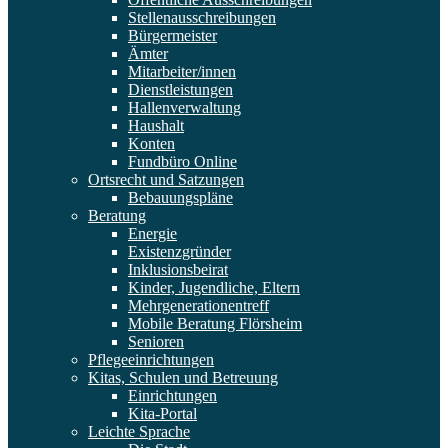
Stellenausschreibungen
Bürgermeister
Ämter
Mitarbeiter/innen
Dienstleistungen
Hallenverwaltung
Haushalt
Konten
Fundbüro Online
Ortsrecht und Satzungen
Bebauungspläne
Beratung
Energie
Existenzgründer
Inklusionsbeirat
Kinder, Jugendliche, Eltern
Mehrgenerationentreff
Mobile Beratung Flörsheim
Senioren
Pflegeeinrichtungen
Kitas, Schulen und Betreuung
Einrichtungen
Kita-Portal
Leichte Sprache