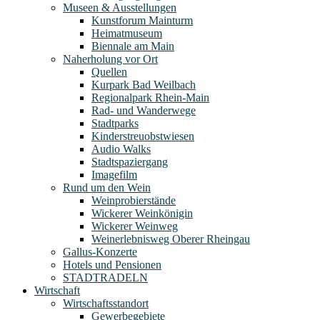
Museen & Ausstellungen
Kunstforum Mainturm
Heimatmuseum
Biennale am Main
Naherholung vor Ort
Quellen
Kurpark Bad Weilbach
Regionalpark Rhein-Main
Rad- und Wanderwege
Stadtparks
Kinderstreuobstwiesen
Audio Walks
Stadtspaziergang
Imagefilm
Rund um den Wein
Weinprobierstände
Wickerer Weinkönigin
Wickerer Weinweg
Weinerlebnisweg Oberer Rheingau
Gallus-Konzerte
Hotels und Pensionen
STADTRADELN
Wirtschaft
Wirtschaftsstandort
Gewerbegebiete