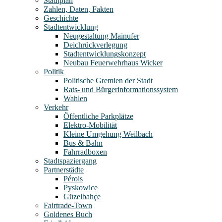
Stadtplan
Zahlen, Daten, Fakten
Geschichte
Stadtentwicklung
Neugestaltung Mainufer
Deichrückverlegung
Stadtentwicklungskonzept
Neubau Feuerwehrhaus Wicker
Politik
Politische Gremien der Stadt
Rats- und Bürgerinformationssystem
Wahlen
Verkehr
Öffentliche Parkplätze
Elektro-Mobilität
Kleine Umgehung Weilbach
Bus & Bahn
Fahrradboxen
Stadtspaziergang
Partnerstädte
Pérols
Pyskowice
Güzelbahçe
Fairtrade-Town
Goldenes Buch