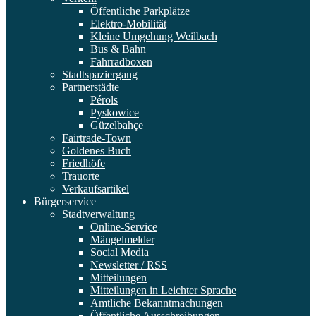
Öffentliche Parkplätze
Elektro-Mobilität
Kleine Umgehung Weilbach
Bus & Bahn
Fahrradboxen
Stadtspaziergang
Partnerstädte
Pérols
Pyskowice
Güzelbahçe
Fairtrade-Town
Goldenes Buch
Friedhöfe
Trauorte
Verkaufsartikel
Bürgerservice
Stadtverwaltung
Online-Service
Mängelmelder
Social Media
Newsletter / RSS
Mitteilungen
Mitteilungen in Leichter Sprache
Amtliche Bekanntmachungen
Öffentliche Ausschreibungen