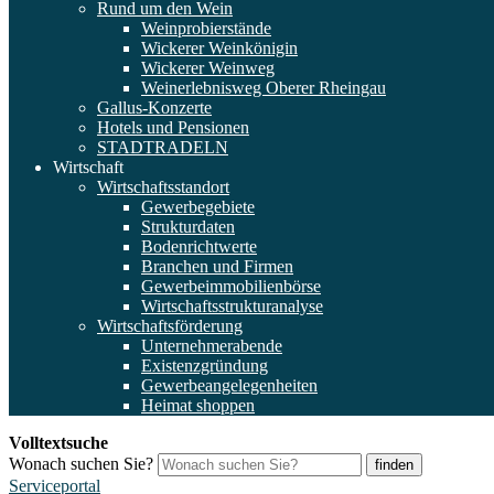
Rund um den Wein
Weinprobierstände
Wickerer Weinkönigin
Wickerer Weinweg
Weinerlebnisweg Oberer Rheingau
Gallus-Konzerte
Hotels und Pensionen
STADTRADELN
Wirtschaft
Wirtschaftsstandort
Gewerbegebiete
Strukturdaten
Bodenrichtwerte
Branchen und Firmen
Gewerbeimmobilienbörse
Wirtschaftsstrukturanalyse
Wirtschaftsförderung
Unternehmerabende
Existenzgründung
Gewerbeangelegenheiten
Heimat shoppen
Volltextsuche
Wonach suchen Sie?
finden
Serviceportal