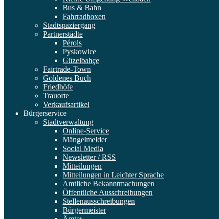
Bus & Bahn
Fahrradboxen
Stadtspaziergang
Partnerstädte
Pérols
Pyskowice
Güzelbahçe
Fairtrade-Town
Goldenes Buch
Friedhöfe
Trauorte
Verkaufsartikel
Bürgerservice
Stadtverwaltung
Online-Service
Mängelmelder
Social Media
Newsletter / RSS
Mitteilungen
Mitteilungen in Leichter Sprache
Amtliche Bekanntmachungen
Öffentliche Ausschreibungen
Stellenausschreibungen
Bürgermeister
Ämter