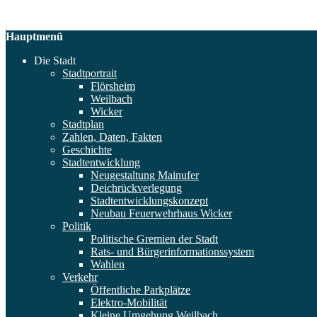
Hauptmenü
Die Stadt
Stadtportrait
Flörsheim
Weilbach
Wicker
Stadtplan
Zahlen, Daten, Fakten
Geschichte
Stadtentwicklung
Neugestaltung Mainufer
Deichrückverlegung
Stadtentwicklungskonzept
Neubau Feuerwehrhaus Wicker
Politik
Politische Gremien der Stadt
Rats- und Bürgerinformationssystem
Wahlen
Verkehr
Öffentliche Parkplätze
Elektro-Mobilität
Kleine Umgehung Weilbach