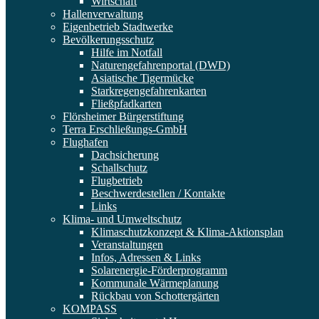
Wirtschaft
Hallenverwaltung
Eigenbetrieb Stadtwerke
Bevölkerungsschutz
Hilfe im Notfall
Naturengefahrenportal (DWD)
Asiatische Tigermücke
Starkregengefahrenkarten
Fließpfadkarten
Flörsheimer Bürgerstiftung
Terra Erschließungs-GmbH
Flughafen
Dachsicherung
Schallschutz
Flugbetrieb
Beschwerdestellen / Kontakte
Links
Klima- und Umweltschutz
Klimaschutzkonzept & Klima-Aktionsplan
Veranstaltungen
Infos, Adressen & Links
Solarenergie-Förderprogramm
Kommunale Wärmeplanung
Rückbau von Schottergärten
KOMPASS