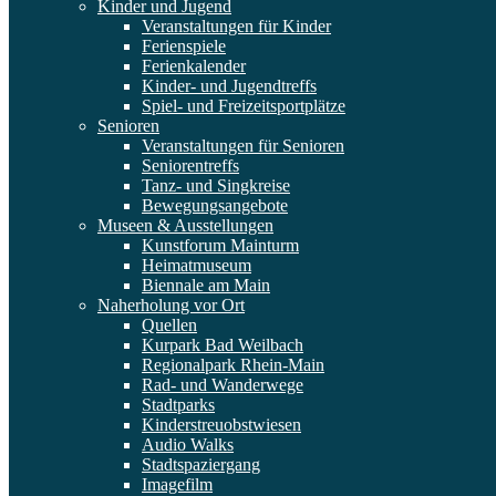
Kinder und Jugend
Veranstaltungen für Kinder
Ferienspiele
Ferienkalender
Kinder- und Jugendtreffs
Spiel- und Freizeitsportplätze
Senioren
Veranstaltungen für Senioren
Seniorentreffs
Tanz- und Singkreise
Bewegungsangebote
Museen & Ausstellungen
Kunstforum Mainturm
Heimatmuseum
Biennale am Main
Naherholung vor Ort
Quellen
Kurpark Bad Weilbach
Regionalpark Rhein-Main
Rad- und Wanderwege
Stadtparks
Kinderstreuobstwiesen
Audio Walks
Stadtspaziergang
Imagefilm