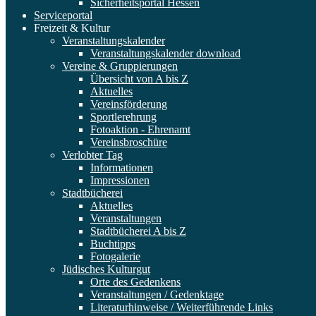
Sicherheitsportal Hessen
Serviceportal
Freizeit & Kultur
Veranstaltungskalender
Veranstaltungskalender download
Vereine & Gruppierungen
Übersicht von A bis Z
Aktuelles
Vereinsförderung
Sportlerehrung
Fotoaktion - Ehrenamt
Vereinsbroschüre
Verlobter Tag
Informationen
Impressionen
Stadtbücherei
Aktuelles
Veranstaltungen
Stadtbücherei A bis Z
Buchtipps
Fotogalerie
Jüdisches Kulturgut
Orte des Gedenkens
Veranstaltungen / Gedenktage
Literaturhinweise / Weiterführende Links