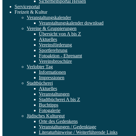
Sicherheitsportal Hessen
Serviceportal
Freizeit & Kultur
Veranstaltungskalender
Veranstaltungskalender download
Vereine & Gruppierungen
Übersicht von A bis Z
Aktuelles
Vereinsförderung
Sportlerehrung
Fotoaktion - Ehrenamt
Vereinsbroschüre
Verlobter Tag
Informationen
Impressionen
Stadtbücherei
Aktuelles
Veranstaltungen
Stadtbücherei A bis Z
Buchtipps
Fotogalerie
Jüdisches Kulturgut
Orte des Gedenkens
Veranstaltungen / Gedenktage
Literaturhinweise / Weiterführende Links