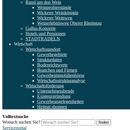
Rund um den Wein
Weinprobierstände
Wickerer Weinkönigin
Wickerer Weinweg
Weinerlebnisweg Oberer Rheingau
Gallus-Konzerte
Hotels und Pensionen
STADTRADELN
Wirtschaft
Wirtschaftsstandort
Gewerbegebiete
Strukturdaten
Bodenrichtwerte
Branchen und Firmen
Gewerbeimmobilienbörse
Wirtschaftsstrukturanalyse
Wirtschaftsförderung
Unternehmerabende
Existenzgründung
Gewerbeangelegenheiten
Heimat shoppen
Volltextsuche
Wonach suchen Sie?
finden
Serviceportal