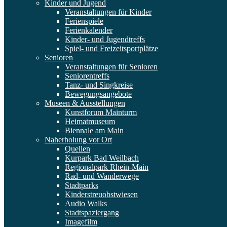
Kinder und Jugend
Veranstaltungen für Kinder
Ferienspiele
Ferienkalender
Kinder- und Jugendtreffs
Spiel- und Freizeitsportplätze
Senioren
Veranstaltungen für Senioren
Seniorentreffs
Tanz- und Singkreise
Bewegungsangebote
Museen & Ausstellungen
Kunstforum Mainturm
Heimatmuseum
Biennale am Main
Naherholung vor Ort
Quellen
Kurpark Bad Weilbach
Regionalpark Rhein-Main
Rad- und Wanderwege
Stadtparks
Kinderstreuobstwiesen
Audio Walks
Stadtspaziergang
Imagefilm