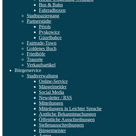
Bus & Bahn
Fahrradboxen
Stadtspaziergang
Partnerstädte
Pérols
Pyskowice
Güzelbahçe
Fairtrade-Town
Goldenes Buch
Friedhöfe
Trauorte
Verkaufsartikel
Bürgerservice
Stadtverwaltung
Online-Service
Mängelmelder
Social Media
Newsletter / RSS
Mitteilungen
Mitteilungen in Leichter Sprache
Amtliche Bekanntmachungen
Öffentliche Ausschreibungen
Stellenausschreibungen
Bürgermeister
Ämter