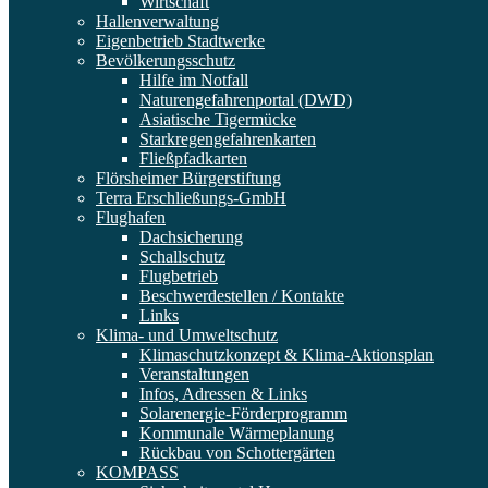
Wirtschaft
Hallenverwaltung
Eigenbetrieb Stadtwerke
Bevölkerungsschutz
Hilfe im Notfall
Naturengefahrenportal (DWD)
Asiatische Tigermücke
Starkregengefahrenkarten
Fließpfadkarten
Flörsheimer Bürgerstiftung
Terra Erschließungs-GmbH
Flughafen
Dachsicherung
Schallschutz
Flugbetrieb
Beschwerdestellen / Kontakte
Links
Klima- und Umweltschutz
Klimaschutzkonzept & Klima-Aktionsplan
Veranstaltungen
Infos, Adressen & Links
Solarenergie-Förderprogramm
Kommunale Wärmeplanung
Rückbau von Schottergärten
KOMPASS