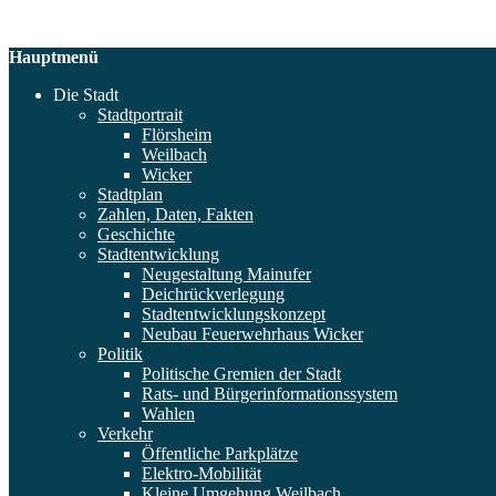
Hauptmenü
Die Stadt
Stadtportrait
Flörsheim
Weilbach
Wicker
Stadtplan
Zahlen, Daten, Fakten
Geschichte
Stadtentwicklung
Neugestaltung Mainufer
Deichrückverlegung
Stadtentwicklungskonzept
Neubau Feuerwehrhaus Wicker
Politik
Politische Gremien der Stadt
Rats- und Bürgerinformationssystem
Wahlen
Verkehr
Öffentliche Parkplätze
Elektro-Mobilität
Kleine Umgehung Weilbach