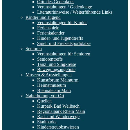
Orte des Gedenkens
Veranstaltungen / Gedenktage
Literaturhinweise / Weiterführende Links
Kinder und Jugend
Veranstaltungen für Kinder
Ferienspiele
Ferienkalender
Kinder- und Jugendtreffs
Spiel- und Freizeitsportplätze
Senioren
Veranstaltungen für Senioren
Seniorentreffs
Tanz- und Singkreise
Bewegungsangebote
Museen & Ausstellungen
Kunstforum Mainturm
Heimatmuseum
Biennale am Main
Naherholung vor Ort
Quellen
Kurpark Bad Weilbach
Regionalpark Rhein-Main
Rad- und Wanderwege
Stadtparks
Kinderstreuobstwiesen