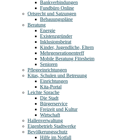
Bankverbindungen
Fundbüro Online
Ortsrecht und Satzungen
Bebauungspläne
Beratung
Energie
Existenzgründer
Inklusionsbeirat
Kinder, Jugendliche, Eltern
Mehrgenerationentreff
Mobile Beratung Flörsheim
Senioren
Pflegeeinrichtungen
Kitas, Schulen und Betreuung
Einrichtungen
Kita-Portal
Leichte Sprache
Die Stadt
Bürgerservice
Freizeit und Kultur
Wirtschaft
Hallenverwaltung
Eigenbetrieb Stadtwerke
Bevölkerungsschutz
Hilfe im Notfall