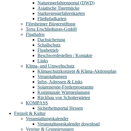
Naturengefahrenportal (DWD)
Asiatische Tigermücke
Starkregengefahrenkarten
Fließpfadkarten
Flörsheimer Bürgerstiftung
Terra Erschließungs-GmbH
Flughafen
Dachsicherung
Schallschutz
Flugbetrieb
Beschwerdestellen / Kontakte
Links
Klima- und Umweltschutz
Klimaschutzkonzept & Klima-Aktionsplan
Veranstaltungen
Infos, Adressen & Links
Solarenergie-Förderprogramm
Kommunale Wärmeplanung
Rückbau von Schottergärten
KOMPASS
Sicherheitsportal Hessen
Freizeit & Kultur
Veranstaltungskalender
Veranstaltungskalender download
Vereine & Gruppierungen