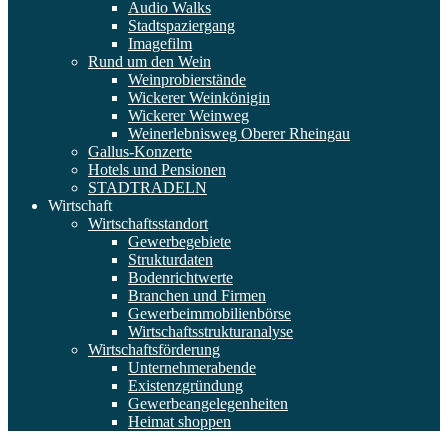
Audio Walks
Stadtspaziergang
Imagefilm
Rund um den Wein
Weinprobierstände
Wickerer Weinkönigin
Wickerer Weinweg
Weinerlebnisweg Oberer Rheingau
Gallus-Konzerte
Hotels und Pensionen
STADTRADELN
Wirtschaft
Wirtschaftsstandort
Gewerbegebiete
Strukturdaten
Bodenrichtwerte
Branchen und Firmen
Gewerbeimmobilienbörse
Wirtschaftsstrukturanalyse
Wirtschaftsförderung
Unternehmerabende
Existenzgründung
Gewerbeangelegenheiten
Heimat shoppen