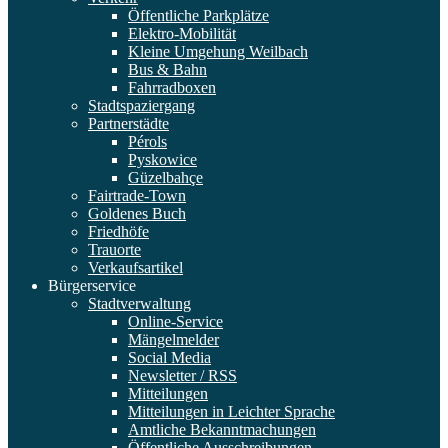
Öffentliche Parkplätze
Elektro-Mobilität
Kleine Umgehung Weilbach
Bus & Bahn
Fahrradboxen
Stadtspaziergang
Partnerstädte
Pérols
Pyskowice
Güzelbahçe
Fairtrade-Town
Goldenes Buch
Friedhöfe
Trauorte
Verkaufsartikel
Bürgerservice
Stadtverwaltung
Online-Service
Mängelmelder
Social Media
Newsletter / RSS
Mitteilungen
Mitteilungen in Leichter Sprache
Amtliche Bekanntmachungen
Öffentliche Ausschreibungen