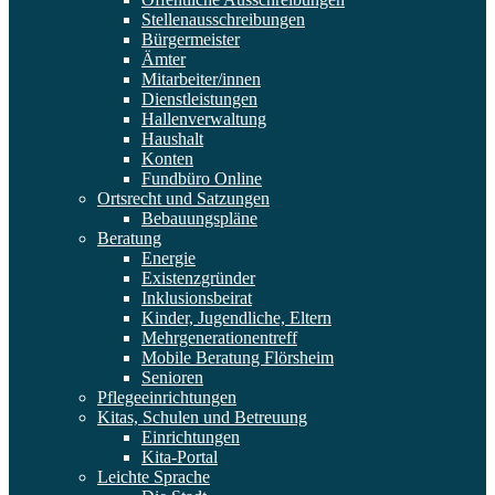
Stellenausschreibungen
Bürgermeister
Ämter
Mitarbeiter/innen
Dienstleistungen
Hallenverwaltung
Haushalt
Konten
Fundbüro Online
Ortsrecht und Satzungen
Bebauungspläne
Beratung
Energie
Existenzgründer
Inklusionsbeirat
Kinder, Jugendliche, Eltern
Mehrgenerationentreff
Mobile Beratung Flörsheim
Senioren
Pflegeeinrichtungen
Kitas, Schulen und Betreuung
Einrichtungen
Kita-Portal
Leichte Sprache