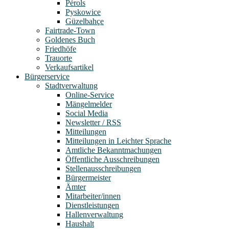
Pérols
Pyskowice
Güzelbahçe
Fairtrade-Town
Goldenes Buch
Friedhöfe
Trauorte
Verkaufsartikel
Bürgerservice
Stadtverwaltung
Online-Service
Mängelmelder
Social Media
Newsletter / RSS
Mitteilungen
Mitteilungen in Leichter Sprache
Amtliche Bekanntmachungen
Öffentliche Ausschreibungen
Stellenausschreibungen
Bürgermeister
Ämter
Mitarbeiter/innen
Dienstleistungen
Hallenverwaltung
Haushalt