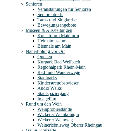
Senioren
Veranstaltungen für Senioren
Seniorentreffs
Tanz- und Singkreise
Bewegungsangebote
Museen & Ausstellungen
Kunstforum Mainturm
Heimatmuseum
Biennale am Main
Naherholung vor Ort
Quellen
Kurpark Bad Weilbach
Regionalpark Rhein-Main
Rad- und Wanderwege
Stadtparks
Kinderstreuobstwiesen
Audio Walks
Stadtspaziergang
Imagefilm
Rund um den Wein
Weinprobierstände
Wickerer Weinkönigin
Wickerer Weinweg
Weinerlebnisweg Oberer Rheingau
Gallus-Konzerte