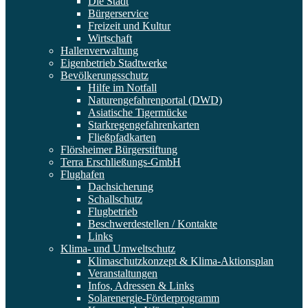
Die Stadt
Bürgerservice
Freizeit und Kultur
Wirtschaft
Hallenverwaltung
Eigenbetrieb Stadtwerke
Bevölkerungsschutz
Hilfe im Notfall
Naturengefahrenportal (DWD)
Asiatische Tigermücke
Starkregengefahrenkarten
Fließpfadkarten
Flörsheimer Bürgerstiftung
Terra Erschließungs-GmbH
Flughafen
Dachsicherung
Schallschutz
Flugbetrieb
Beschwerdestellen / Kontakte
Links
Klima- und Umweltschutz
Klimaschutzkonzept & Klima-Aktionsplan
Veranstaltungen
Infos, Adressen & Links
Solarenergie-Förderprogramm