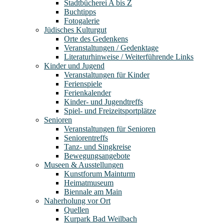
Stadtbücherei A bis Z
Buchtipps
Fotogalerie
Jüdisches Kulturgut
Orte des Gedenkens
Veranstaltungen / Gedenktage
Literaturhinweise / Weiterführende Links
Kinder und Jugend
Veranstaltungen für Kinder
Ferienspiele
Ferienkalender
Kinder- und Jugendtreffs
Spiel- und Freizeitsportplätze
Senioren
Veranstaltungen für Senioren
Seniorentreffs
Tanz- und Singkreise
Bewegungsangebote
Museen & Ausstellungen
Kunstforum Mainturm
Heimatmuseum
Biennale am Main
Naherholung vor Ort
Quellen
Kurpark Bad Weilbach