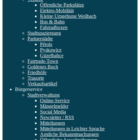
Öffentliche Parkplätze
Elektro-Mobilität
Kleine Umgehung Weilbach
Bus & Bahn
Fahrradboxen
Stadtspaziergang
Partnerstädte
Pérols
Pyskowice
Güzelbahçe
Fairtrade-Town
Goldenes Buch
Friedhöfe
Trauorte
Verkaufsartikel
Bürgerservice
Stadtverwaltung
Online-Service
Mängelmelder
Social Media
Newsletter / RSS
Mitteilungen
Mitteilungen in Leichter Sprache
Amtliche Bekanntmachungen
Öffentliche Ausschreibungen