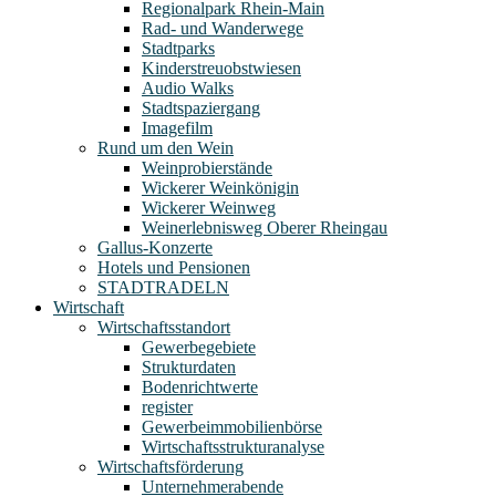
Regionalpark Rhein-Main
Rad- und Wanderwege
Stadtparks
Kinderstreuobstwiesen
Audio Walks
Stadtspaziergang
Imagefilm
Rund um den Wein
Weinprobierstände
Wickerer Weinkönigin
Wickerer Weinweg
Weinerlebnisweg Oberer Rheingau
Gallus-Konzerte
Hotels und Pensionen
STADTRADELN
Wirtschaft
Wirtschaftsstandort
Gewerbegebiete
Strukturdaten
Bodenrichtwerte
register
Gewerbeimmobilienbörse
Wirtschaftsstrukturanalyse
Wirtschaftsförderung
Unternehmerabende