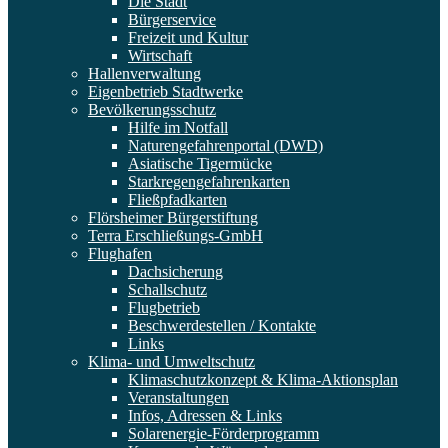
Die Stadt
Bürgerservice
Freizeit und Kultur
Wirtschaft
Hallenverwaltung
Eigenbetrieb Stadtwerke
Bevölkerungsschutz
Hilfe im Notfall
Naturengefahrenportal (DWD)
Asiatische Tigermücke
Starkregengefahrenkarten
Fließpfadkarten
Flörsheimer Bürgerstiftung
Terra Erschließungs-GmbH
Flughafen
Dachsicherung
Schallschutz
Flugbetrieb
Beschwerdestellen / Kontakte
Links
Klima- und Umweltschutz
Klimaschutzkonzept & Klima-Aktionsplan
Veranstaltungen
Infos, Adressen & Links
Solarenergie-Förderprogramm