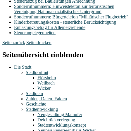
Steuerabzug bei Bauleistungen Anrechnung
Sonderrufnummern; Hinweistelefon zur terroristischen
Vereinigung Nationalsozialistischer Untergrund
Sonderrufnummern; Bürgertelefon "Militärischer Flugbetrieb"
Kinderbetreuungskosten - steuerliche Berücksichtigung
Entlastungsbetrag für Alleinerziehende
Steuerangelegenheiten
Seite zurück
Seite drucken
Seitenübersicht einblenden
Die Stadt
Stadtportrait
Flörsheim
Weilbach
Wicker
Stadtplan
Zahlen, Daten, Fakten
Geschichte
Stadtentwicklung
Neugestaltung Mainufer
Deichrückverlegung
Stadtentwicklungskonzept
Neubau Feuerwehrhaus Wicker