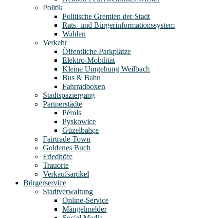
Politik
Politische Gremien der Stadt
Rats- und Bürgerinformationssystem
Wahlen
Verkehr
Öffentliche Parkplätze
Elektro-Mobilität
Kleine Umgehung Weilbach
Bus & Bahn
Fahrradboxen
Stadtspaziergang
Partnerstädte
Pérols
Pyskowice
Güzelbahçe
Fairtrade-Town
Goldenes Buch
Friedhöfe
Trauorte
Verkaufsartikel
Bürgerservice
Stadtverwaltung
Online-Service
Mängelmelder
Social Media