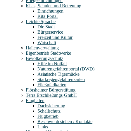
Pflegeeinrichtungen
Kitas, Schulen und Betreuung
Einrichtungen
Kita-Portal
Leichte Sprache
Die Stadt
Bürgerservice
Freizeit und Kultur
Wirtschaft
Hallenverwaltung
Eigenbetrieb Stadtwerke
Bevölkerungsschutz
Hilfe im Notfall
Naturengefahrenportal (DWD)
Asiatische Tigermücke
Starkregengefahrenkarten
Fließpfadkarten
Flörsheimer Bürgerstiftung
Terra Erschließungs-GmbH
Flughafen
Dachsicherung
Schallschutz
Flugbetrieb
Beschwerdestellen / Kontakte
Links