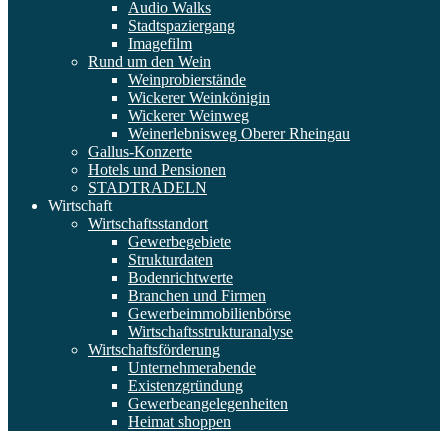
Audio Walks
Stadtspaziergang
Imagefilm
Rund um den Wein
Weinprobierstände
Wickerer Weinkönigin
Wickerer Weinweg
Weinerlebnisweg Oberer Rheingau
Gallus-Konzerte
Hotels und Pensionen
STADTRADELN
Wirtschaft
Wirtschaftsstandort
Gewerbegebiete
Strukturdaten
Bodenrichtwerte
Branchen und Firmen
Gewerbeimmobilienbörse
Wirtschaftsstrukturanalyse
Wirtschaftsförderung
Unternehmerabende
Existenzgründung
Gewerbeangelegenheiten
Heimat shoppen