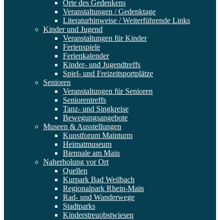
Orte des Gedenkens
Veranstaltungen / Gedenktage
Literaturhinweise / Weiterführende Links
Kinder und Jugend
Veranstaltungen für Kinder
Ferienspiele
Ferienkalender
Kinder- und Jugendtreffs
Spiel- und Freizeitsportplätze
Senioren
Veranstaltungen für Senioren
Seniorentreffs
Tanz- und Singkreise
Bewegungsangebote
Museen & Ausstellungen
Kunstforum Mainturm
Heimatmuseum
Biennale am Main
Naherholung vor Ort
Quellen
Kurpark Bad Weilbach
Regionalpark Rhein-Main
Rad- und Wanderwege
Stadtparks
Kinderstreuobstwiesen