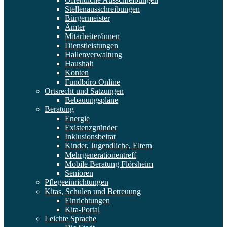
Stellenausschreibungen
Bürgermeister
Ämter
Mitarbeiter/innen
Dienstleistungen
Hallenverwaltung
Haushalt
Konten
Fundbüro Online
Ortsrecht und Satzungen
Bebauungspläne
Beratung
Energie
Existenzgründer
Inklusionsbeirat
Kinder, Jugendliche, Eltern
Mehrgenerationentreff
Mobile Beratung Flörsheim
Senioren
Pflegeeinrichtungen
Kitas, Schulen und Betreuung
Einrichtungen
Kita-Portal
Leichte Sprache