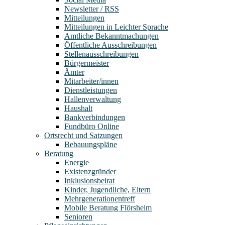
Newsletter / RSS
Mitteilungen
Mitteilungen in Leichter Sprache
Amtliche Bekanntmachungen
Öffentliche Ausschreibungen
Stellenausschreibungen
Bürgermeister
Ämter
Mitarbeiter/innen
Dienstleistungen
Hallenverwaltung
Haushalt
Bankverbindungen
Fundbüro Online
Ortsrecht und Satzungen
Bebauungspläne
Beratung
Energie
Existenzgründer
Inklusionsbeirat
Kinder, Jugendliche, Eltern
Mehrgenerationentreff
Mobile Beratung Flörsheim
Senioren