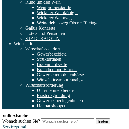
Rund um den Wein
Weinprobierstände
Wickerer Weinkönigin
Wickerer Weinweg
Weinerlebnisweg Oberer Rheingau
Gallus-Konzerte
Hotels und Pensionen
STADTRADELN
Wirtschaft
Wirtschaftsstandort
Gewerbegebiete
Strukturdaten
Bodenrichtwerte
Branchen und Firmen
Gewerbeimmobilienbörse
Wirtschaftsstrukturanalyse
Wirtschaftsförderung
Unternehmerabende
Existenzgründung
Gewerbeangelegenheiten
Heimat shoppen
Volltextsuche
Wonach suchen Sie?
finden
Serviceportal