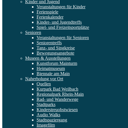
Kinder und Jugend
Veranstaltungen für Kinder
Ferienspiele
Ferienkalender
Kinder- und Jugendtreffs
Spiel- und Freizeitsportplätze
Senioren
Veranstaltungen für Senioren
Seniorentreffs
Tanz- und Singkreise
Bewegungsangebote
Museen & Ausstellungen
Kunstforum Mainturm
Heimatmuseum
Biennale am Main
Naherholung vor Ort
Quellen
Kurpark Bad Weilbach
Regionalpark Rhein-Main
Rad- und Wanderwege
Stadtparks
Kinderstreuobstwiesen
Audio Walks
Stadtspaziergang
Imagefilm