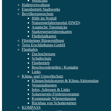
Wirtschaft
Hallenverwaltung
Eigenbetrieb Stadtwerke
Bevölkerungsschutz
Hilfe im Notfall
Naturengefahrenportal (DWD)
Asiatische Tigermücke
Starkregengefahrenkarten
Fließpfadkarten
Flörsheimer Bürgerstiftung
Terra Erschließungs-GmbH
Flughafen
Dachsicherung
Schallschutz
Flugbetrieb
Beschwerdestellen / Kontakte
Links
Klima- und Umweltschutz
Klimaschutzkonzept & Klima-Aktionsplan
Veranstaltungen
Infos, Adressen & Links
Solarenergie-Förderprogramm
Kommunale Wärmeplanung
Rückbau von Schottergärten
KOMPASS