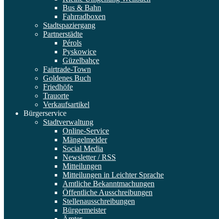
Bus & Bahn
Fahrradboxen
Stadtspaziergang
Partnerstädte
Pérols
Pyskowice
Güzelbahçe
Fairtrade-Town
Goldenes Buch
Friedhöfe
Trauorte
Verkaufsartikel
Bürgerservice
Stadtverwaltung
Online-Service
Mängelmelder
Social Media
Newsletter / RSS
Mitteilungen
Mitteilungen in Leichter Sprache
Amtliche Bekanntmachungen
Öffentliche Ausschreibungen
Stellenausschreibungen
Bürgermeister
Ämter