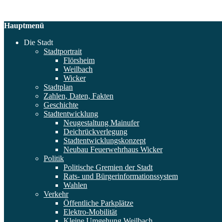
Hauptmenü
Die Stadt
Stadtportrait
Flörsheim
Weilbach
Wicker
Stadtplan
Zahlen, Daten, Fakten
Geschichte
Stadtentwicklung
Neugestaltung Mainufer
Deichrückverlegung
Stadtentwicklungskonzept
Neubau Feuerwehrhaus Wicker
Politik
Politische Gremien der Stadt
Rats- und Bürgerinformationssystem
Wahlen
Verkehr
Öffentliche Parkplätze
Elektro-Mobilität
Kleine Umgehung Weilbach