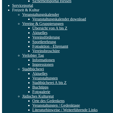
Sicherheitsportal Hessen
Serviceportal
Freizeit & Kultur
Veranstaltungskalender
Veranstaltungskalender download
Vereine & Gruppierungen
Übersicht von A bis Z
Aktuelles
Vereinsförderung
Sportlerehrung
Fotoaktion - Ehrenamt
Vereinsbroschüre
Verlobter Tag
Informationen
Impressionen
Stadtbücherei
Aktuelles
Veranstaltungen
Stadtbücherei A bis Z
Buchtipps
Fotogalerie
Jüdisches Kulturgut
Orte des Gedenkens
Veranstaltungen / Gedenktage
Literaturhinweise / Weiterführende Links