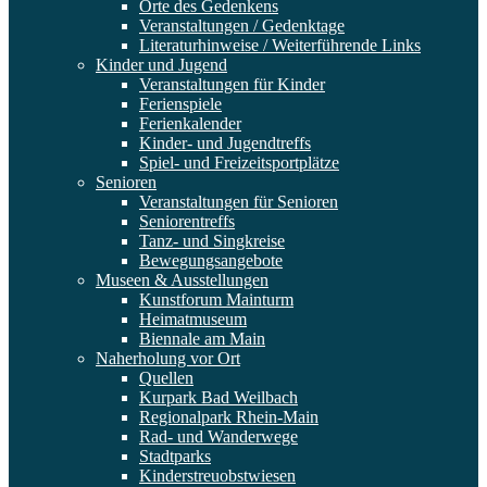
Orte des Gedenkens
Veranstaltungen / Gedenktage
Literaturhinweise / Weiterführende Links
Kinder und Jugend
Veranstaltungen für Kinder
Ferienspiele
Ferienkalender
Kinder- und Jugendtreffs
Spiel- und Freizeitsportplätze
Senioren
Veranstaltungen für Senioren
Seniorentreffs
Tanz- und Singkreise
Bewegungsangebote
Museen & Ausstellungen
Kunstforum Mainturm
Heimatmuseum
Biennale am Main
Naherholung vor Ort
Quellen
Kurpark Bad Weilbach
Regionalpark Rhein-Main
Rad- und Wanderwege
Stadtparks
Kinderstreuobstwiesen