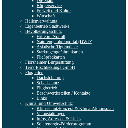
Die Stadt
Bürgerservice
Freizeit und Kultur
Wirtschaft
Hallenverwaltung
Eigenbetrieb Stadtwerke
Bevölkerungsschutz
Hilfe im Notfall
Naturengefahrenportal (DWD)
Asiatische Tigermücke
Starkregengefahrenkarten
Fließpfadkarten
Flörsheimer Bürgerstiftung
Terra Erschließungs-GmbH
Flughafen
Dachsicherung
Schallschutz
Flugbetrieb
Beschwerdestellen / Kontakte
Links
Klima- und Umweltschutz
Klimaschutzkonzept & Klima-Aktionsplan
Veranstaltungen
Infos, Adressen & Links
Solarenergie-Förderprogramm