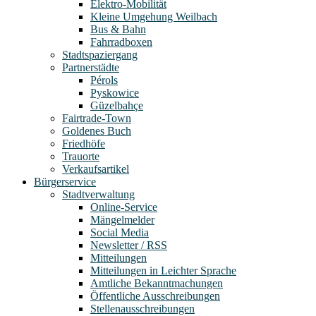
Elektro-Mobilität
Kleine Umgehung Weilbach
Bus & Bahn
Fahrradboxen
Stadtspaziergang
Partnerstädte
Pérols
Pyskowice
Güzelbahçe
Fairtrade-Town
Goldenes Buch
Friedhöfe
Trauorte
Verkaufsartikel
Bürgerservice
Stadtverwaltung
Online-Service
Mängelmelder
Social Media
Newsletter / RSS
Mitteilungen
Mitteilungen in Leichter Sprache
Amtliche Bekanntmachungen
Öffentliche Ausschreibungen
Stellenausschreibungen