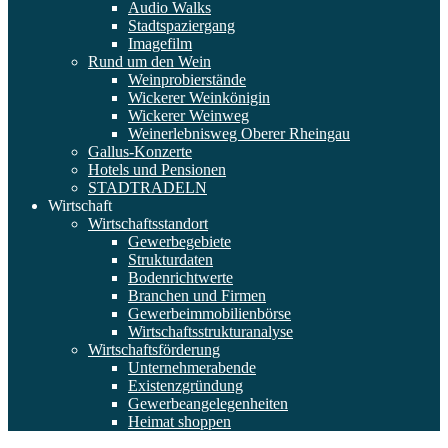
Audio Walks
Stadtspaziergang
Imagefilm
Rund um den Wein
Weinprobierstände
Wickerer Weinkönigin
Wickerer Weinweg
Weinerlebnisweg Oberer Rheingau
Gallus-Konzerte
Hotels und Pensionen
STADTRADELN
Wirtschaft
Wirtschaftsstandort
Gewerbegebiete
Strukturdaten
Bodenrichtwerte
Branchen und Firmen
Gewerbeimmobilienbörse
Wirtschaftsstrukturanalyse
Wirtschaftsförderung
Unternehmerabende
Existenzgründung
Gewerbeangelegenheiten
Heimat shoppen