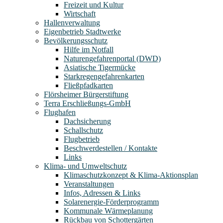
Freizeit und Kultur
Wirtschaft
Hallenverwaltung
Eigenbetrieb Stadtwerke
Bevölkerungsschutz
Hilfe im Notfall
Naturengefahrenportal (DWD)
Asiatische Tigermücke
Starkregengefahrenkarten
Fließpfadkarten
Flörsheimer Bürgerstiftung
Terra Erschließungs-GmbH
Flughafen
Dachsicherung
Schallschutz
Flugbetrieb
Beschwerdestellen / Kontakte
Links
Klima- und Umweltschutz
Klimaschutzkonzept & Klima-Aktionsplan
Veranstaltungen
Infos, Adressen & Links
Solarenergie-Förderprogramm
Kommunale Wärmeplanung
Rückbau von Schottergärten