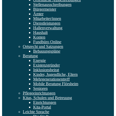
Stellenausschreibungen
Bürgermeister
Ämter
Mitarbeiter/innen
Dienstleistungen
Hallenverwaltung
Haushalt
Konten
Fundbüro Online
Ortsrecht und Satzungen
Bebauungspläne
Beratung
Energie
Existenzgründer
Inklusionsbeirat
Kinder, Jugendliche, Eltern
Mehrgenerationentreff
Mobile Beratung Flörsheim
Senioren
Pflegeeinrichtungen
Kitas, Schulen und Betreuung
Einrichtungen
Kita-Portal
Leichte Sprache