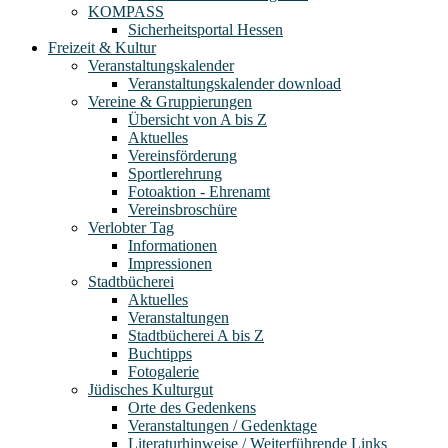
KOMPASS
Sicherheitsportal Hessen
Freizeit & Kultur
Veranstaltungskalender
Veranstaltungskalender download
Vereine & Gruppierungen
Übersicht von A bis Z
Aktuelles
Vereinsförderung
Sportlerehrung
Fotoaktion - Ehrenamt
Vereinsbroschüre
Verlobter Tag
Informationen
Impressionen
Stadtbücherei
Aktuelles
Veranstaltungen
Stadtbücherei A bis Z
Buchtipps
Fotogalerie
Jüdisches Kulturgut
Orte des Gedenkens
Veranstaltungen / Gedenktage
Literaturhinweise / Weiterführende Links