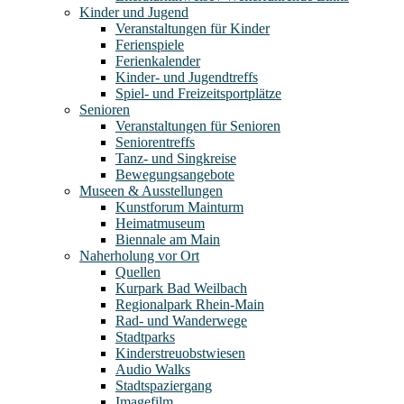
Kinder und Jugend
Veranstaltungen für Kinder
Ferienspiele
Ferienkalender
Kinder- und Jugendtreffs
Spiel- und Freizeitsportplätze
Senioren
Veranstaltungen für Senioren
Seniorentreffs
Tanz- und Singkreise
Bewegungsangebote
Museen & Ausstellungen
Kunstforum Mainturm
Heimatmuseum
Biennale am Main
Naherholung vor Ort
Quellen
Kurpark Bad Weilbach
Regionalpark Rhein-Main
Rad- und Wanderwege
Stadtparks
Kinderstreuobstwiesen
Audio Walks
Stadtspaziergang
Imagefilm