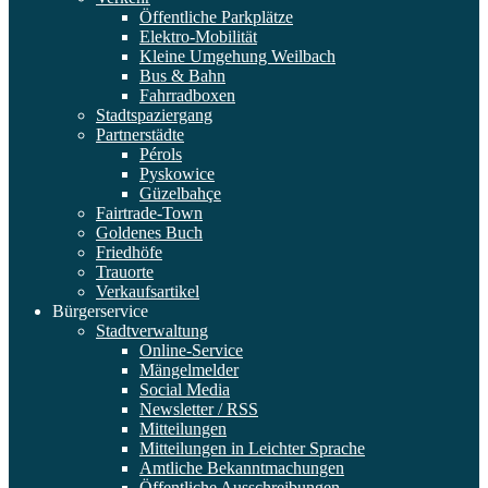
Öffentliche Parkplätze
Elektro-Mobilität
Kleine Umgehung Weilbach
Bus & Bahn
Fahrradboxen
Stadtspaziergang
Partnerstädte
Pérols
Pyskowice
Güzelbahçe
Fairtrade-Town
Goldenes Buch
Friedhöfe
Trauorte
Verkaufsartikel
Bürgerservice
Stadtverwaltung
Online-Service
Mängelmelder
Social Media
Newsletter / RSS
Mitteilungen
Mitteilungen in Leichter Sprache
Amtliche Bekanntmachungen
Öffentliche Ausschreibungen