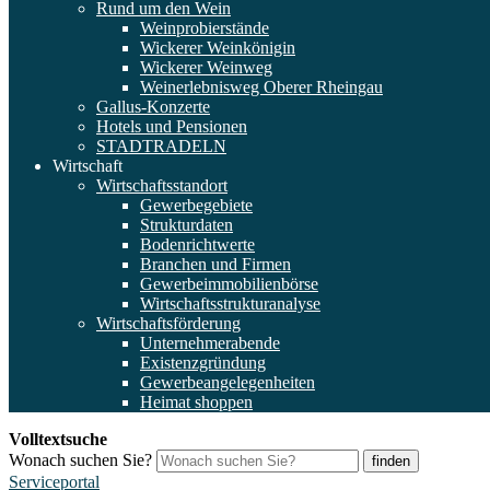
Rund um den Wein
Weinprobierstände
Wickerer Weinkönigin
Wickerer Weinweg
Weinerlebnisweg Oberer Rheingau
Gallus-Konzerte
Hotels und Pensionen
STADTRADELN
Wirtschaft
Wirtschaftsstandort
Gewerbegebiete
Strukturdaten
Bodenrichtwerte
Branchen und Firmen
Gewerbeimmobilienbörse
Wirtschaftsstrukturanalyse
Wirtschaftsförderung
Unternehmerabende
Existenzgründung
Gewerbeangelegenheiten
Heimat shoppen
Volltextsuche
Wonach suchen Sie?
finden
Serviceportal