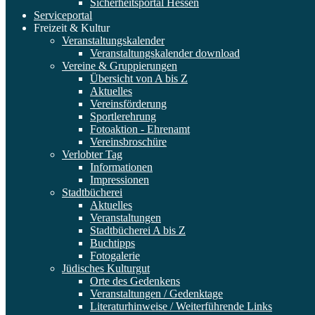
Sicherheitsportal Hessen
Serviceportal
Freizeit & Kultur
Veranstaltungskalender
Veranstaltungskalender download
Vereine & Gruppierungen
Übersicht von A bis Z
Aktuelles
Vereinsförderung
Sportlerehrung
Fotoaktion - Ehrenamt
Vereinsbroschüre
Verlobter Tag
Informationen
Impressionen
Stadtbücherei
Aktuelles
Veranstaltungen
Stadtbücherei A bis Z
Buchtipps
Fotogalerie
Jüdisches Kulturgut
Orte des Gedenkens
Veranstaltungen / Gedenktage
Literaturhinweise / Weiterführende Links