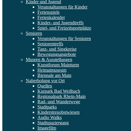
Kinder und Jugend
Veranstaltungen für Kinder
Ferienspiele
Ferienkalender
Kinder- und Jugendtreffs
Spiel- und Freizeitsportplätze
Senioren
Veranstaltungen für Senioren
Seniorentreffs
Tanz- und Singkreise
Bewegungsangebote
Museen & Ausstellungen
Kunstforum Mainturm
Heimatmuseum
Biennale am Main
Naherholung vor Ort
Quellen
Kurpark Bad Weilbach
Regionalpark Rhein-Main
Rad- und Wanderwege
Stadtparks
Kinderstreuobstwiesen
Audio Walks
Stadtspaziergang
Imagefilm