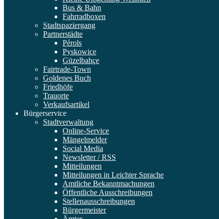
Bus & Bahn
Fahrradboxen
Stadtspaziergang
Partnerstädte
Pérols
Pyskowice
Güzelbahçe
Fairtrade-Town
Goldenes Buch
Friedhöfe
Trauorte
Verkaufsartikel
Bürgerservice
Stadtverwaltung
Online-Service
Mängelmelder
Social Media
Newsletter / RSS
Mitteilungen
Mitteilungen in Leichter Sprache
Amtliche Bekanntmachungen
Öffentliche Ausschreibungen
Stellenausschreibungen
Bürgermeister
Ämter