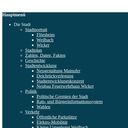
Hauptmenü
Die Stadt
Stadtportrait
Flörsheim
Weilbach
Wicker
Stadtplan
Zahlen, Daten, Fakten
Geschichte
Stadtentwicklung
Neugestaltung Mainufer
Deichrückverlegung
Stadtentwicklungskonzept
Neubau Feuerwehrhaus Wicker
Politik
Politische Gremien der Stadt
Rats- und Bürgerinformationssystem
Wahlen
Verkehr
Öffentliche Parkplätze
Elektro-Mobilität
Kleine Umgehung Weilbach