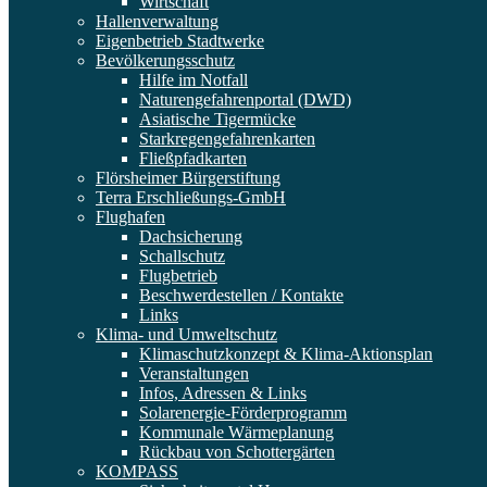
Wirtschaft
Hallenverwaltung
Eigenbetrieb Stadtwerke
Bevölkerungsschutz
Hilfe im Notfall
Naturengefahrenportal (DWD)
Asiatische Tigermücke
Starkregengefahrenkarten
Fließpfadkarten
Flörsheimer Bürgerstiftung
Terra Erschließungs-GmbH
Flughafen
Dachsicherung
Schallschutz
Flugbetrieb
Beschwerdestellen / Kontakte
Links
Klima- und Umweltschutz
Klimaschutzkonzept & Klima-Aktionsplan
Veranstaltungen
Infos, Adressen & Links
Solarenergie-Förderprogramm
Kommunale Wärmeplanung
Rückbau von Schottergärten
KOMPASS