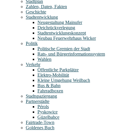
Stadtplan
Zahlen, Daten, Fakten
Geschichte
Stadtentwicklung
Neugestaltung Mainufer
Deichrückverlegung
Stadtentwicklungskonzept
Neubau Feuerwehrhaus Wicker
Politik
Politische Gremien der Stadt
Rats- und Bürgerinformationssystem
Wahlen
Verkehr
Öffentliche Parkplätze
Elektro-Mobilität
Kleine Umgehung Weilbach
Bus & Bahn
Fahrradboxen
Stadtspaziergang
Partnerstädte
Pérols
Pyskowice
Güzelbahçe
Fairtrade-Town
Goldenes Buch