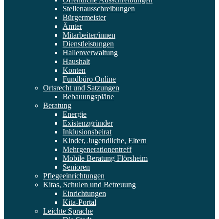
Stellenausschreibungen
Bürgermeister
Ämter
Mitarbeiter/innen
Dienstleistungen
Hallenverwaltung
Haushalt
Konten
Fundbüro Online
Ortsrecht und Satzungen
Bebauungspläne
Beratung
Energie
Existenzgründer
Inklusionsbeirat
Kinder, Jugendliche, Eltern
Mehrgenerationentreff
Mobile Beratung Flörsheim
Senioren
Pflegeeinrichtungen
Kitas, Schulen und Betreuung
Einrichtungen
Kita-Portal
Leichte Sprache