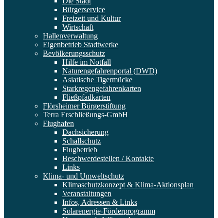
Die Stadt
Bürgerservice
Freizeit und Kultur
Wirtschaft
Hallenverwaltung
Eigenbetrieb Stadtwerke
Bevölkerungsschutz
Hilfe im Notfall
Naturengefahrenportal (DWD)
Asiatische Tigermücke
Starkregengefahrenkarten
Fließpfadkarten
Flörsheimer Bürgerstiftung
Terra Erschließungs-GmbH
Flughafen
Dachsicherung
Schallschutz
Flugbetrieb
Beschwerdestellen / Kontakte
Links
Klima- und Umweltschutz
Klimaschutzkonzept & Klima-Aktionsplan
Veranstaltungen
Infos, Adressen & Links
Solarenergie-Förderprogramm