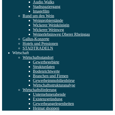
Audio Walks
Stadtspaziergang
Imagefilm
Rund um den Wein
Weinprobierstände
Wickerer Weinkönigin
Wickerer Weinweg
Weinerlebnisweg Oberer Rheingau
Gallus-Konzerte
Hotels und Pensionen
STADTRADELN
Wirtschaft
Wirtschaftsstandort
Gewerbegebiete
Strukturdaten
Bodenrichtwerte
Branchen und Firmen
Gewerbeimmobilienbörse
Wirtschaftsstrukturanalyse
Wirtschaftsförderung
Unternehmerabende
Existenzgründung
Gewerbeangelegenheiten
Heimat shoppen