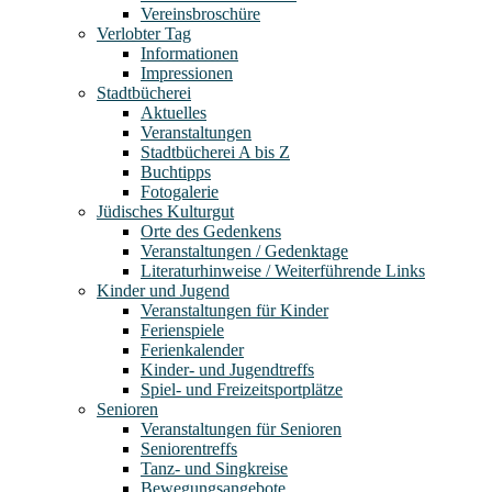
Vereinsbroschüre
Verlobter Tag
Informationen
Impressionen
Stadtbücherei
Aktuelles
Veranstaltungen
Stadtbücherei A bis Z
Buchtipps
Fotogalerie
Jüdisches Kulturgut
Orte des Gedenkens
Veranstaltungen / Gedenktage
Literaturhinweise / Weiterführende Links
Kinder und Jugend
Veranstaltungen für Kinder
Ferienspiele
Ferienkalender
Kinder- und Jugendtreffs
Spiel- und Freizeitsportplätze
Senioren
Veranstaltungen für Senioren
Seniorentreffs
Tanz- und Singkreise
Bewegungsangebote