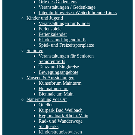
Orte des Gedenkens
Veranstaltungen / Gedenktage
Literaturhinweise / Weiterführende Links
Kinder und Jugend
Veranstaltungen für Kinder
Ferienspiele
Ferienkalender
Kinder- und Jugendtreffs
Spiel- und Freizeitsportplätze
Senioren
Veranstaltungen für Senioren
Seniorentreffs
Tanz- und Singkreise
Bewegungsangebote
Museen & Ausstellungen
Kunstforum Mainturm
Heimatmuseum
Biennale am Main
Naherholung vor Ort
Quellen
Kurpark Bad Weilbach
Regionalpark Rhein-Main
Rad- und Wanderwege
Stadtparks
Kinderstreuobstwiesen