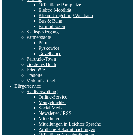
Öffentliche Parkplätze
Elektro-Mobilität
Kleine Umgehung Weilbach
Bus & Bahn
Fahrradboxen
Stadtspaziergang
Partnerstädte
Pérols
Pyskowice
Güzelbahçe
Fairtrade-Town
Goldenes Buch
Friedhöfe
Trauorte
Verkaufsartikel
Bürgerservice
Stadtverwaltung
Online-Service
Mängelmelder
Social Media
Newsletter / RSS
Mitteilungen
Mitteilungen in Leichter Sprache
Amtliche Bekanntmachungen
Öffentliche Ausschreibungen