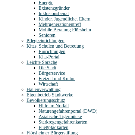
Energie
Existenzgründer
Inklusionsbeirat
Kinder, Jugendliche, Eltern
Mehrgenerationentreff
Mobile Beratung Flörsheim
Senioren
Pflegeeinrichtungen
Kitas, Schulen und Betreuung
Einrichtungen
Kita-Portal
Leichte Sprache
Die Stadt
Bürgerservice
Freizeit und Kultur
Wirtschaft
Hallenverwaltung
Eigenbetrieb Stadtwerke
Bevölkerungsschutz
Hilfe im Notfall
Naturengefahrenportal (DWD)
Asiatische Tigermücke
Starkregengefahrenkarten
Fließpfadkarten
Flörsheimer Bürgerstiftung