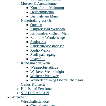
Museen & Ausstellungen
Kunstforum Mainturm
Heimatmuseum
Biennale am Main
Naherholung vor Ort
Quellen
Kurpark Bad Weilbach
Regionalpark Rhein-Main
Rad- und Wanderwege
Stadtparks
Kinderstreuobstwiesen
Audio Walks
Stadtspaziergang
Imagefilm
Rund um den Wein
Weinprobierstände
Wickerer Weinkönigin
Wickerer Weinweg
Weinerlebnisweg Oberer Rheingau
Gallus-Konzerte
Hotels und Pensionen
STADTRADELN
Wirtschaft
Wirtschaftsstandort
Gewerbegebiete