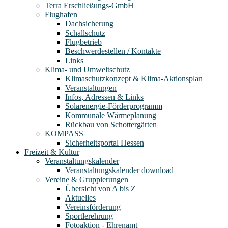
Terra Erschließungs-GmbH
Flughafen
Dachsicherung
Schallschutz
Flugbetrieb
Beschwerdestellen / Kontakte
Links
Klima- und Umweltschutz
Klimaschutzkonzept & Klima-Aktionsplan
Veranstaltungen
Infos, Adressen & Links
Solarenergie-Förderprogramm
Kommunale Wärmeplanung
Rückbau von Schottergärten
KOMPASS
Sicherheitsportal Hessen
Freizeit & Kultur
Veranstaltungskalender
Veranstaltungskalender download
Vereine & Gruppierungen
Übersicht von A bis Z
Aktuelles
Vereinsförderung
Sportlerehrung
Fotoaktion - Ehrenamt