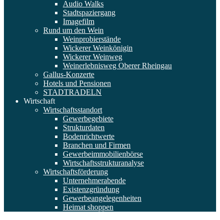
Audio Walks
Stadtspaziergang
Imagefilm
Rund um den Wein
Weinprobierstände
Wickerer Weinkönigin
Wickerer Weinweg
Weinerlebnisweg Oberer Rheingau
Gallus-Konzerte
Hotels und Pensionen
STADTRADELN
Wirtschaft
Wirtschaftsstandort
Gewerbegebiete
Strukturdaten
Bodenrichtwerte
Branchen und Firmen
Gewerbeimmobilienbörse
Wirtschaftsstrukturanalyse
Wirtschaftsförderung
Unternehmerabende
Existenzgründung
Gewerbeangelegenheiten
Heimat shoppen