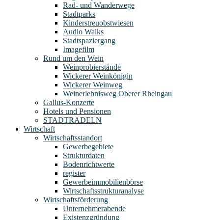
Rad- und Wanderwege
Stadtparks
Kinderstreuobstwiesen
Audio Walks
Stadtspaziergang
Imagefilm
Rund um den Wein
Weinprobierstände
Wickerer Weinkönigin
Wickerer Weinweg
Weinerlebnisweg Oberer Rheingau
Gallus-Konzerte
Hotels und Pensionen
STADTRADELN
Wirtschaft
Wirtschaftsstandort
Gewerbegebiete
Strukturdaten
Bodenrichtwerte
register
Gewerbeimmobilienbörse
Wirtschaftsstrukturanalyse
Wirtschaftsförderung
Unternehmerabende
Existenzgründung