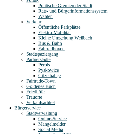
Politik
Politische Gremien der Stadt
Rats- und Bürgerinformationssystem
Wahlen
Verkehr
Öffentliche Parkplätze
Elektro-Mobilität
Kleine Umgehung Weilbach
Bus & Bahn
Fahrradboxen
Stadtspaziergang
Partnerstädte
Pérols
Pyskowice
Güzelbahçe
Fairtrade-Town
Goldenes Buch
Friedhöfe
Trauorte
Verkaufsartikel
Bürgerservice
Stadtverwaltung
Online-Service
Mängelmelder
Social Media