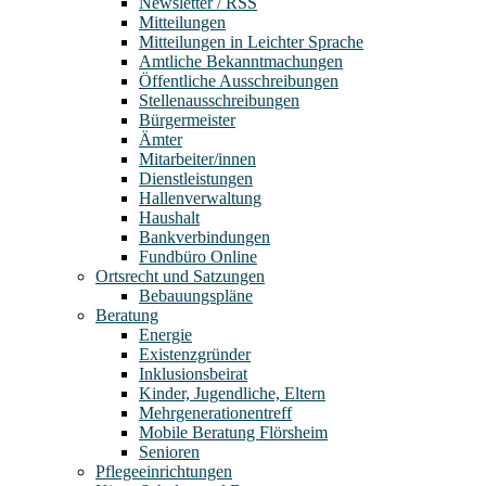
Newsletter / RSS
Mitteilungen
Mitteilungen in Leichter Sprache
Amtliche Bekanntmachungen
Öffentliche Ausschreibungen
Stellenausschreibungen
Bürgermeister
Ämter
Mitarbeiter/innen
Dienstleistungen
Hallenverwaltung
Haushalt
Bankverbindungen
Fundbüro Online
Ortsrecht und Satzungen
Bebauungspläne
Beratung
Energie
Existenzgründer
Inklusionsbeirat
Kinder, Jugendliche, Eltern
Mehrgenerationentreff
Mobile Beratung Flörsheim
Senioren
Pflegeeinrichtungen