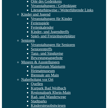
Orte des Gedenkens
Veranstaltungen / Gedenktage
Literaturhinweise / Weiterführende Links
Kinder und Jugend
Veranstaltungen für Kinder
Ferienspiele
Ferienkalender
Kinder- und Jugendtreffs
Spiel- und Freizeitsportplätze
Senioren
Veranstaltungen für Senioren
Seniorentreffs
Tanz- und Singkreise
Bewegungsangebote
Museen & Ausstellungen
Kunstforum Mainturm
Heimatmuseum
Biennale am Main
Naherholung vor Ort
Quellen
Kurpark Bad Weilbach
Regionalpark Rhein-Main
Rad- und Wanderwege
Stadtparks
Kinderstreuobstwiesen