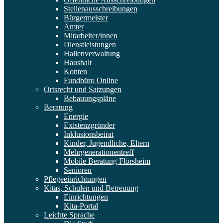
Stellenausschreibungen
Bürgermeister
Ämter
Mitarbeiter/innen
Dienstleistungen
Hallenverwaltung
Haushalt
Konten
Fundbüro Online
Ortsrecht und Satzungen
Bebauungspläne
Beratung
Energie
Existenzgründer
Inklusionsbeirat
Kinder, Jugendliche, Eltern
Mehrgenerationentreff
Mobile Beratung Flörsheim
Senioren
Pflegeeinrichtungen
Kitas, Schulen und Betreuung
Einrichtungen
Kita-Portal
Leichte Sprache