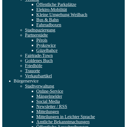
Öffentliche Parkplätze
Elektro-Mobilität
Kleine Umgehung Weilbach
Bus & Bahn
Fahrradboxen
Stadtspaziergang
Partnerstädte
Pérols
Pyskowice
Güzelbahçe
Fairtrade-Town
Goldenes Buch
Friedhöfe
Trauorte
Verkaufsartikel
Bürgerservice
Stadtverwaltung
Online-Service
Mängelmelder
Social Media
Newsletter / RSS
Mitteilungen
Mitteilungen in Leichter Sprache
Amtliche Bekanntmachungen
Öffentliche Ausschreibungen