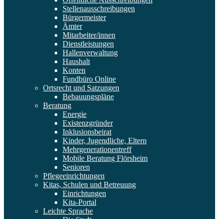
Stellenausschreibungen
Bürgermeister
Ämter
Mitarbeiter/innen
Dienstleistungen
Hallenverwaltung
Haushalt
Konten
Fundbüro Online
Ortsrecht und Satzungen
Bebauungspläne
Beratung
Energie
Existenzgründer
Inklusionsbeirat
Kinder, Jugendliche, Eltern
Mehrgenerationentreff
Mobile Beratung Flörsheim
Senioren
Pflegeeinrichtungen
Kitas, Schulen und Betreuung
Einrichtungen
Kita-Portal
Leichte Sprache