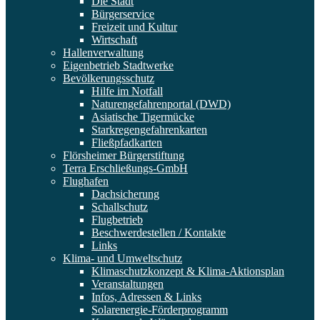
Die Stadt
Bürgerservice
Freizeit und Kultur
Wirtschaft
Hallenverwaltung
Eigenbetrieb Stadtwerke
Bevölkerungsschutz
Hilfe im Notfall
Naturengefahrenportal (DWD)
Asiatische Tigermücke
Starkregengefahrenkarten
Fließpfadkarten
Flörsheimer Bürgerstiftung
Terra Erschließungs-GmbH
Flughafen
Dachsicherung
Schallschutz
Flugbetrieb
Beschwerdestellen / Kontakte
Links
Klima- und Umweltschutz
Klimaschutzkonzept & Klima-Aktionsplan
Veranstaltungen
Infos, Adressen & Links
Solarenergie-Förderprogramm