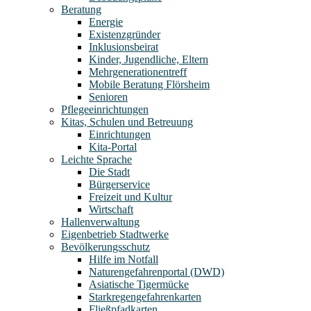
Beratung
Energie
Existenzgründer
Inklusionsbeirat
Kinder, Jugendliche, Eltern
Mehrgenerationentreff
Mobile Beratung Flörsheim
Senioren
Pflegeeinrichtungen
Kitas, Schulen und Betreuung
Einrichtungen
Kita-Portal
Leichte Sprache
Die Stadt
Bürgerservice
Freizeit und Kultur
Wirtschaft
Hallenverwaltung
Eigenbetrieb Stadtwerke
Bevölkerungsschutz
Hilfe im Notfall
Naturengefahrenportal (DWD)
Asiatische Tigermücke
Starkregengefahrenkarten
Fließpfadkarten