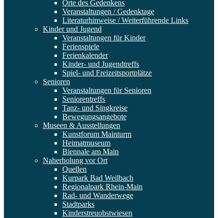
Orte des Gedenkens
Veranstaltungen / Gedenktage
Literaturhinweise / Weiterführende Links
Kinder und Jugend
Veranstaltungen für Kinder
Ferienspiele
Ferienkalender
Kinder- und Jugendtreffs
Spiel- und Freizeitsportplätze
Senioren
Veranstaltungen für Senioren
Seniorentreffs
Tanz- und Singkreise
Bewegungsangebote
Museen & Ausstellungen
Kunstforum Mainturm
Heimatmuseum
Biennale am Main
Naherholung vor Ort
Quellen
Kurpark Bad Weilbach
Regionalpark Rhein-Main
Rad- und Wanderwege
Stadtparks
Kinderstreuobstwiesen