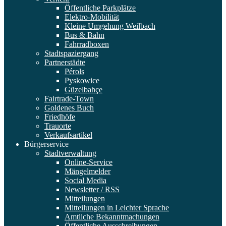
Öffentliche Parkplätze
Elektro-Mobilität
Kleine Umgehung Weilbach
Bus & Bahn
Fahrradboxen
Stadtspaziergang
Partnerstädte
Pérols
Pyskowice
Güzelbahçe
Fairtrade-Town
Goldenes Buch
Friedhöfe
Trauorte
Verkaufsartikel
Bürgerservice
Stadtverwaltung
Online-Service
Mängelmelder
Social Media
Newsletter / RSS
Mitteilungen
Mitteilungen in Leichter Sprache
Amtliche Bekanntmachungen
Öffentliche Ausschreibungen