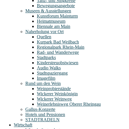
Tanz- und Singkreise
Bewegungsangebote
Museen & Ausstellungen
Kunstforum Mainturm
Heimatmuseum
Biennale am Main
Naherholung vor Ort
Quellen
Kurpark Bad Weilbach
Regionalpark Rhein-Main
Rad- und Wanderwege
Stadtparks
Kinderstreuobstwiesen
Audio Walks
Stadtspaziergang
Imagefilm
Rund um den Wein
Weinprobierstände
Wickerer Weinkönigin
Wickerer Weinweg
Weinerlebnisweg Oberer Rheingau
Gallus-Konzerte
Hotels und Pensionen
STADTRADELN
Wirtschaft