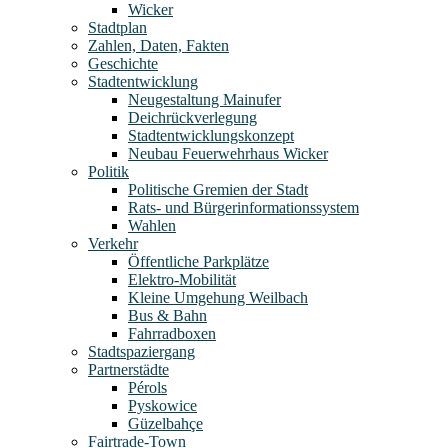
Wicker
Stadtplan
Zahlen, Daten, Fakten
Geschichte
Stadtentwicklung
Neugestaltung Mainufer
Deichrückverlegung
Stadtentwicklungskonzept
Neubau Feuerwehrhaus Wicker
Politik
Politische Gremien der Stadt
Rats- und Bürgerinformationssystem
Wahlen
Verkehr
Öffentliche Parkplätze
Elektro-Mobilität
Kleine Umgehung Weilbach
Bus & Bahn
Fahrradboxen
Stadtspaziergang
Partnerstädte
Pérols
Pyskowice
Güzelbahçe
Fairtrade-Town