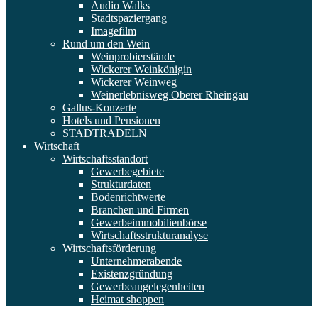
Audio Walks
Stadtspaziergang
Imagefilm
Rund um den Wein
Weinprobierstände
Wickerer Weinkönigin
Wickerer Weinweg
Weinerlebnisweg Oberer Rheingau
Gallus-Konzerte
Hotels und Pensionen
STADTRADELN
Wirtschaft
Wirtschaftsstandort
Gewerbegebiete
Strukturdaten
Bodenrichtwerte
Branchen und Firmen
Gewerbeimmobilienbörse
Wirtschaftsstrukturanalyse
Wirtschaftsförderung
Unternehmerabende
Existenzgründung
Gewerbeangelegenheiten
Heimat shoppen