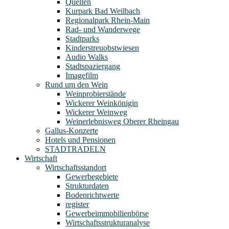
Quellen
Kurpark Bad Weilbach
Regionalpark Rhein-Main
Rad- und Wanderwege
Stadtparks
Kinderstreuobstwiesen
Audio Walks
Stadtspaziergang
Imagefilm
Rund um den Wein
Weinprobierstände
Wickerer Weinkönigin
Wickerer Weinweg
Weinerlebnisweg Oberer Rheingau
Gallus-Konzerte
Hotels und Pensionen
STADTRADELN
Wirtschaft
Wirtschaftsstandort
Gewerbegebiete
Strukturdaten
Bodenrichtwerte
register
Gewerbeimmobilienbörse
Wirtschaftsstrukturanalyse