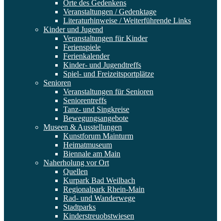
Orte des Gedenkens
Veranstaltungen / Gedenktage
Literaturhinweise / Weiterführende Links
Kinder und Jugend
Veranstaltungen für Kinder
Ferienspiele
Ferienkalender
Kinder- und Jugendtreffs
Spiel- und Freizeitsportplätze
Senioren
Veranstaltungen für Senioren
Seniorentreffs
Tanz- und Singkreise
Bewegungsangebote
Museen & Ausstellungen
Kunstforum Mainturm
Heimatmuseum
Biennale am Main
Naherholung vor Ort
Quellen
Kurpark Bad Weilbach
Regionalpark Rhein-Main
Rad- und Wanderwege
Stadtparks
Kinderstreuobstwiesen