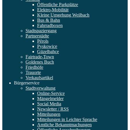
Öffentliche Parkplätze
Elektro-Mobilität
Kleine Umgehung Weilbach
Bus & Bahn
Fahrradboxen
Stadtspaziergang
Partnerstädte
Pérols
Pyskowice
Güzelbahçe
Fairtrade-Town
Goldenes Buch
Friedhöfe
Trauorte
Verkaufsartikel
Bürgerservice
Stadtverwaltung
Online-Service
Mängelmelder
Social Media
Newsletter / RSS
Mitteilungen
Mitteilungen in Leichter Sprache
Amtliche Bekanntmachungen
Öffentliche Ausschreibungen