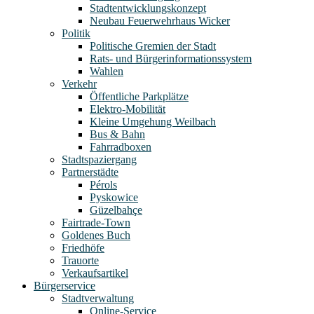
Stadtentwicklungskonzept
Neubau Feuerwehrhaus Wicker
Politik
Politische Gremien der Stadt
Rats- und Bürgerinformationssystem
Wahlen
Verkehr
Öffentliche Parkplätze
Elektro-Mobilität
Kleine Umgehung Weilbach
Bus & Bahn
Fahrradboxen
Stadtspaziergang
Partnerstädte
Pérols
Pyskowice
Güzelbahçe
Fairtrade-Town
Goldenes Buch
Friedhöfe
Trauorte
Verkaufsartikel
Bürgerservice
Stadtverwaltung
Online-Service