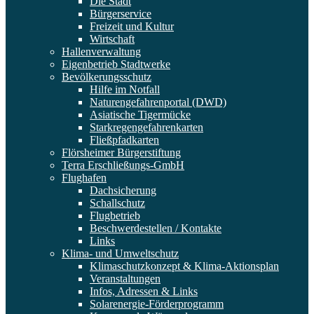
Die Stadt
Bürgerservice
Freizeit und Kultur
Wirtschaft
Hallenverwaltung
Eigenbetrieb Stadtwerke
Bevölkerungsschutz
Hilfe im Notfall
Naturengefahrenportal (DWD)
Asiatische Tigermücke
Starkregengefahrenkarten
Fließpfadkarten
Flörsheimer Bürgerstiftung
Terra Erschließungs-GmbH
Flughafen
Dachsicherung
Schallschutz
Flugbetrieb
Beschwerdestellen / Kontakte
Links
Klima- und Umweltschutz
Klimaschutzkonzept & Klima-Aktionsplan
Veranstaltungen
Infos, Adressen & Links
Solarenergie-Förderprogramm