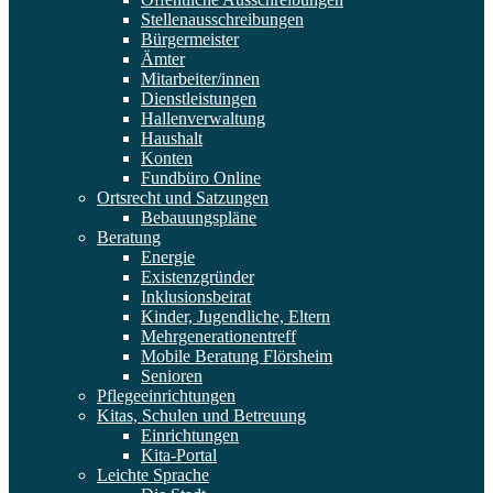
Stellenausschreibungen
Bürgermeister
Ämter
Mitarbeiter/innen
Dienstleistungen
Hallenverwaltung
Haushalt
Konten
Fundbüro Online
Ortsrecht und Satzungen
Bebauungspläne
Beratung
Energie
Existenzgründer
Inklusionsbeirat
Kinder, Jugendliche, Eltern
Mehrgenerationentreff
Mobile Beratung Flörsheim
Senioren
Pflegeeinrichtungen
Kitas, Schulen und Betreuung
Einrichtungen
Kita-Portal
Leichte Sprache