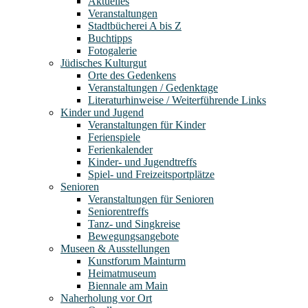
Aktuelles
Veranstaltungen
Stadtbücherei A bis Z
Buchtipps
Fotogalerie
Jüdisches Kulturgut
Orte des Gedenkens
Veranstaltungen / Gedenktage
Literaturhinweise / Weiterführende Links
Kinder und Jugend
Veranstaltungen für Kinder
Ferienspiele
Ferienkalender
Kinder- und Jugendtreffs
Spiel- und Freizeitsportplätze
Senioren
Veranstaltungen für Senioren
Seniorentreffs
Tanz- und Singkreise
Bewegungsangebote
Museen & Ausstellungen
Kunstforum Mainturm
Heimatmuseum
Biennale am Main
Naherholung vor Ort