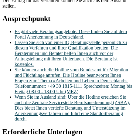
Den Antrag für das Verfahren können Sie auch aus dem Ausland
stellen.
Ansprechpunkt
Es gibt viele Beratungsangebote. Diese finden Sie auf dem
Portal Anerkennung in Deutschland.
Lassen Sie sich von einer IQ-Beratungsstelle persönlich zu
diesem Verfahren und Ihrer Qualifikation beraten. Die
Beraterinnen und Berater helfen Ihnen auch vor der
Antragstellung mit Ihren Unterlagen. Die Beratung ist
kostenlos.
Sie können auch die Hotline vom Bundesamt für Migration
und Flüchtlinge anrufen. Die Hotline beantwortet Ihnen
Fragen zum Thema »Arbeiten und Leben in Deutschland«.
Telefonnummer: +49 30 1815-1111 Sprechzeiten: Montag bis
Freitag 08:00 - 18:00 Uhr (MEZ)
Wenn Sie im Ausland sind: Über die Hotline erreichen Sie
auch die Zentrale Servicestelle Berufsanerkennung (ZSBA).
Dies bietet Ihnen vertiefte Beratung und Unterstützung im
Anerkennungsverfahren und führt eine Standortberatung
durch.
Erforderliche Unterlagen