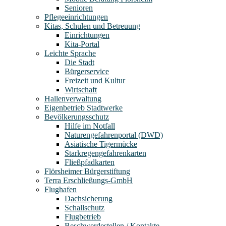
Senioren
Pflegeeinrichtungen
Kitas, Schulen und Betreuung
Einrichtungen
Kita-Portal
Leichte Sprache
Die Stadt
Bürgerservice
Freizeit und Kultur
Wirtschaft
Hallenverwaltung
Eigenbetrieb Stadtwerke
Bevölkerungsschutz
Hilfe im Notfall
Naturengefahrenportal (DWD)
Asiatische Tigermücke
Starkregengefahrenkarten
Fließpfadkarten
Flörsheimer Bürgerstiftung
Terra Erschließungs-GmbH
Flughafen
Dachsicherung
Schallschutz
Flugbetrieb
Beschwerdestellen / Kontakte