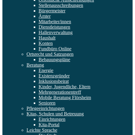
Stellenausschreibungen
Bürgermeister
Ämter
Mitarbeiter/innen
Dienstleistungen
Hallenverwaltung
Haushalt
Konten
Fundbüro Online
Ortsrecht und Satzungen
Bebauungspläne
Beratung
Energie
Existenzgründer
Inklusionsbeirat
Kinder, Jugendliche, Eltern
Mehrgenerationentreff
Mobile Beratung Flörsheim
Senioren
Pflegeeinrichtungen
Kitas, Schulen und Betreuung
Einrichtungen
Kita-Portal
Leichte Sprache