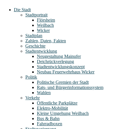
Die Stadt
Stadtportrait
Flörsheim
Weilbach
Wicker
Stadtplan
Zahlen, Daten, Fakten
Geschichte
Stadtentwicklung
Neugestaltung Mainufer
Deichrückverlegung
Stadtentwicklungskonzept
Neubau Feuerwehrhaus Wicker
Politik
Politische Gremien der Stadt
Rats- und Bürgerinformationssystem
Wahlen
Verkehr
Öffentliche Parkplätze
Elektro-Mobilität
Kleine Umgehung Weilbach
Bus & Bahn
Fahrradboxen
Stadtspaziergang