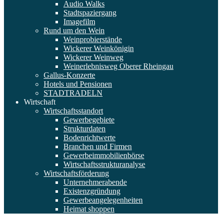
Audio Walks
Stadtspaziergang
Imagefilm
Rund um den Wein
Weinprobierstände
Wickerer Weinkönigin
Wickerer Weinweg
Weinerlebnisweg Oberer Rheingau
Gallus-Konzerte
Hotels und Pensionen
STADTRADELN
Wirtschaft
Wirtschaftsstandort
Gewerbegebiete
Strukturdaten
Bodenrichtwerte
Branchen und Firmen
Gewerbeimmobilienbörse
Wirtschaftsstrukturanalyse
Wirtschaftsförderung
Unternehmerabende
Existenzgründung
Gewerbeangelegenheiten
Heimat shoppen