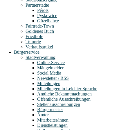
Partnerstädte
Pérols
Pyskowice
Güzelbahçe
Fairtrade-Town
Goldenes Buch
Friedhöfe
Trauorte
Verkaufsartikel
Bürgerservice
Stadtverwaltung
Online-Service
Mängelmelder
Social Media
Newsletter / RSS
Mitteilungen
Mitteilungen in Leichter Sprache
Amtliche Bekanntmachungen
Öffentliche Ausschreibungen
Stellenausschreibungen
Bürgermeister
Ämter
Mitarbeiter/innen
Dienstleistungen