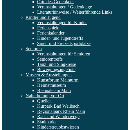
Orte des Gedenkens
Veranstaltungen / Gedenktage
Literaturhinweise / Weiterführende Links
Kinder und Jugend
Veranstaltungen für Kinder
Ferienspiele
Ferienkalender
Kinder- und Jugendtreffs
Spiel- und Freizeitsportplätze
Senioren
Veranstaltungen für Senioren
Seniorentreffs
Tanz- und Singkreise
Bewegungsangebote
Museen & Ausstellungen
Kunstforum Mainturm
Heimatmuseum
Biennale am Main
Naherholung vor Ort
Quellen
Kurpark Bad Weilbach
Regionalpark Rhein-Main
Rad- und Wanderwege
Stadtparks
Kinderstreuobstwiesen