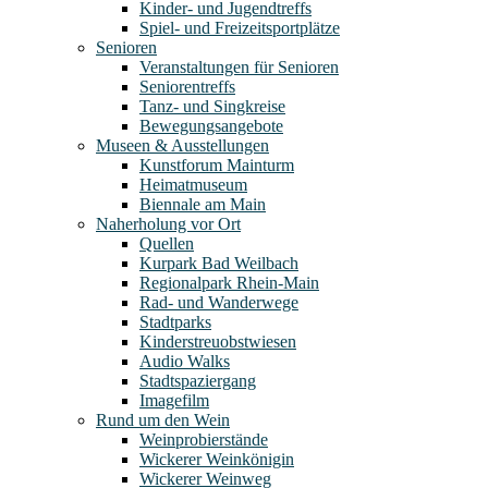
Kinder- und Jugendtreffs
Spiel- und Freizeitsportplätze
Senioren
Veranstaltungen für Senioren
Seniorentreffs
Tanz- und Singkreise
Bewegungsangebote
Museen & Ausstellungen
Kunstforum Mainturm
Heimatmuseum
Biennale am Main
Naherholung vor Ort
Quellen
Kurpark Bad Weilbach
Regionalpark Rhein-Main
Rad- und Wanderwege
Stadtparks
Kinderstreuobstwiesen
Audio Walks
Stadtspaziergang
Imagefilm
Rund um den Wein
Weinprobierstände
Wickerer Weinkönigin
Wickerer Weinweg