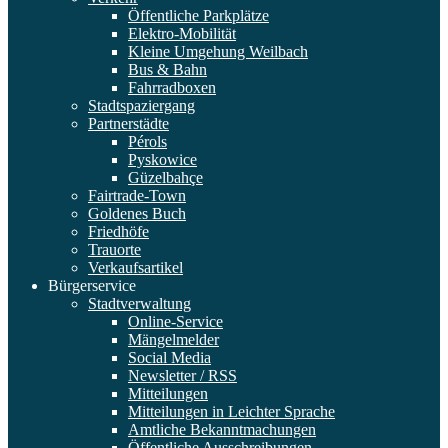
Öffentliche Parkplätze
Elektro-Mobilität
Kleine Umgehung Weilbach
Bus & Bahn
Fahrradboxen
Stadtspaziergang
Partnerstädte
Pérols
Pyskowice
Güzelbahçe
Fairtrade-Town
Goldenes Buch
Friedhöfe
Trauorte
Verkaufsartikel
Bürgerservice
Stadtverwaltung
Online-Service
Mängelmelder
Social Media
Newsletter / RSS
Mitteilungen
Mitteilungen in Leichter Sprache
Amtliche Bekanntmachungen
Öffentliche Ausschreibungen