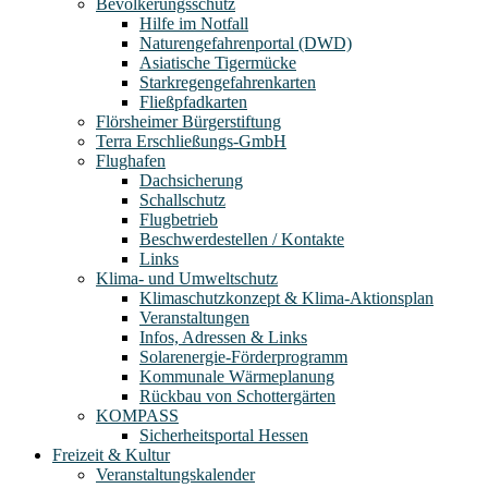
Bevölkerungsschutz
Hilfe im Notfall
Naturengefahrenportal (DWD)
Asiatische Tigermücke
Starkregengefahrenkarten
Fließpfadkarten
Flörsheimer Bürgerstiftung
Terra Erschließungs-GmbH
Flughafen
Dachsicherung
Schallschutz
Flugbetrieb
Beschwerdestellen / Kontakte
Links
Klima- und Umweltschutz
Klimaschutzkonzept & Klima-Aktionsplan
Veranstaltungen
Infos, Adressen & Links
Solarenergie-Förderprogramm
Kommunale Wärmeplanung
Rückbau von Schottergärten
KOMPASS
Sicherheitsportal Hessen
Freizeit & Kultur
Veranstaltungskalender