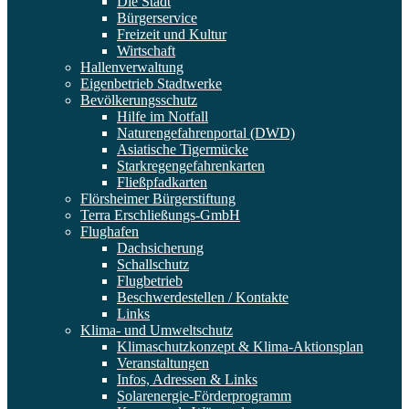
Die Stadt
Bürgerservice
Freizeit und Kultur
Wirtschaft
Hallenverwaltung
Eigenbetrieb Stadtwerke
Bevölkerungsschutz
Hilfe im Notfall
Naturengefahrenportal (DWD)
Asiatische Tigermücke
Starkregengefahrenkarten
Fließpfadkarten
Flörsheimer Bürgerstiftung
Terra Erschließungs-GmbH
Flughafen
Dachsicherung
Schallschutz
Flugbetrieb
Beschwerdestellen / Kontakte
Links
Klima- und Umweltschutz
Klimaschutzkonzept & Klima-Aktionsplan
Veranstaltungen
Infos, Adressen & Links
Solarenergie-Förderprogramm