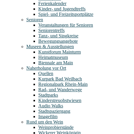
Ferienkalender
Kinder- und Jugendtreffs
Spiel- und Freizeitsportplätze
Senioren
Veranstaltungen für Senioren
Seniorentreffs
Tanz- und Singkreise
Bewegungsangebote
Museen & Ausstellungen
Kunstforum Mainturm
Heimatmuseum
Biennale am Main
Naherholung vor Ort
Quellen
Kurpark Bad Weilbach
Regionalpark Rhein-Main
Rad- und Wanderwege
Stadtparks
Kinderstreuobstwiesen
Audio Walks
Stadtspaziergang
Imagefilm
Rund um den Wein
Weinprobierstände
Wickerer Weinkönigin