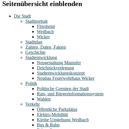
Seitenübersicht einblenden
Die Stadt
Stadtportrait
Flörsheim
Weilbach
Wicker
Stadtplan
Zahlen, Daten, Fakten
Geschichte
Stadtentwicklung
Neugestaltung Mainufer
Deichrückverlegung
Stadtentwicklungskonzept
Neubau Feuerwehrhaus Wicker
Politik
Politische Gremien der Stadt
Rats- und Bürgerinformationssystem
Wahlen
Verkehr
Öffentliche Parkplätze
Elektro-Mobilität
Kleine Umgehung Weilbach
Bus & Bahn