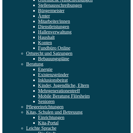
Stellenausschreibungen
Bürgermeister
Ämter
Mitarbeiter/innen
Dienstleistungen
Hallenverwaltung
Haushalt
Konten
Fundbüro Online
Ortsrecht und Satzungen
Bebauungspläne
Beratung
Energie
Existenzgründer
Inklusionsbeirat
Kinder, Jugendliche, Eltern
Mehrgenerationentreff
Mobile Beratung Flörsheim
Senioren
Pflegeeinrichtungen
Kitas, Schulen und Betreuung
Einrichtungen
Kita-Portal
Leichte Sprache