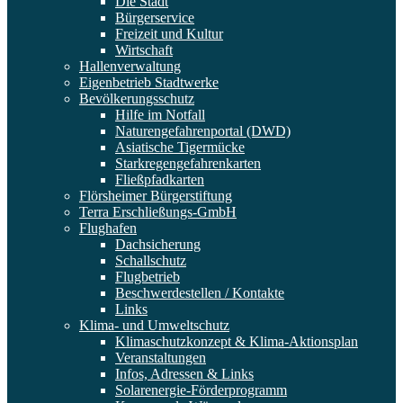
Die Stadt
Bürgerservice
Freizeit und Kultur
Wirtschaft
Hallenverwaltung
Eigenbetrieb Stadtwerke
Bevölkerungsschutz
Hilfe im Notfall
Naturengefahrenportal (DWD)
Asiatische Tigermücke
Starkregengefahrenkarten
Fließpfadkarten
Flörsheimer Bürgerstiftung
Terra Erschließungs-GmbH
Flughafen
Dachsicherung
Schallschutz
Flugbetrieb
Beschwerdestellen / Kontakte
Links
Klima- und Umweltschutz
Klimaschutzkonzept & Klima-Aktionsplan
Veranstaltungen
Infos, Adressen & Links
Solarenergie-Förderprogramm