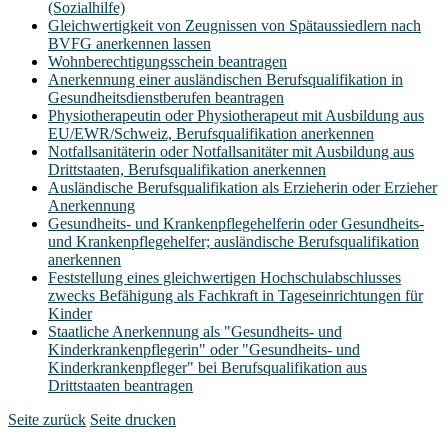
(Sozialhilfe)
Gleichwertigkeit von Zeugnissen von Spätaussiedlern nach
BVFG anerkennen lassen
Wohnberechtigungsschein beantragen
Anerkennung einer ausländischen Berufsqualifikation in
Gesundheitsdienstberufen beantragen
Physiotherapeutin oder Physiotherapeut mit Ausbildung aus
EU/EWR/Schweiz, Berufsqualifikation anerkennen
Notfallsanitäterin oder Notfallsanitäter mit Ausbildung aus
Drittstaaten, Berufsqualifikation anerkennen
Ausländische Berufsqualifikation als Erzieherin oder Erzieher
Anerkennung
Gesundheits- und Krankenpflegehelferin oder Gesundheits-
und Krankenpflegehelfer; ausländische Berufsqualifikation
anerkennen
Feststellung eines gleichwertigen Hochschulabschlusses
zwecks Befähigung als Fachkraft in Tageseinrichtungen für
Kinder
Staatliche Anerkennung als "Gesundheits- und
Kinderkrankenpflegerin" oder "Gesundheits- und
Kinderkrankenpfleger" bei Berufsqualifikation aus
Drittstaaten beantragen
Seite zurück
Seite drucken