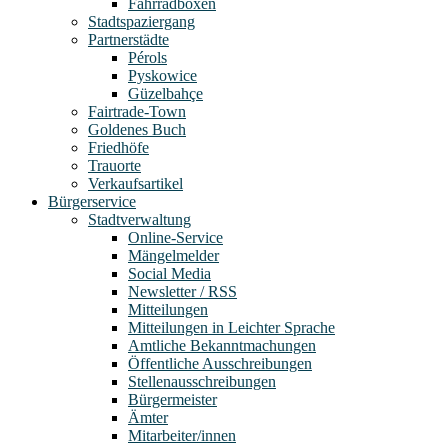
Fahrradboxen
Stadtspaziergang
Partnerstädte
Pérols
Pyskowice
Güzelbahçe
Fairtrade-Town
Goldenes Buch
Friedhöfe
Trauorte
Verkaufsartikel
Bürgerservice
Stadtverwaltung
Online-Service
Mängelmelder
Social Media
Newsletter / RSS
Mitteilungen
Mitteilungen in Leichter Sprache
Amtliche Bekanntmachungen
Öffentliche Ausschreibungen
Stellenausschreibungen
Bürgermeister
Ämter
Mitarbeiter/innen