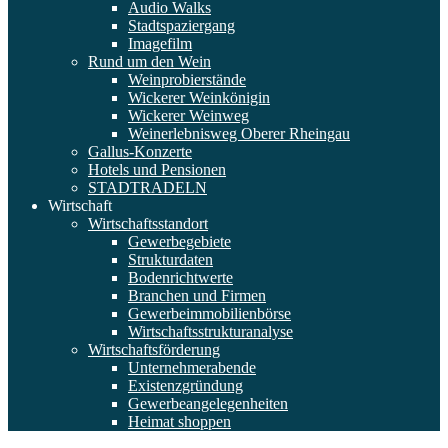
Audio Walks
Stadtspaziergang
Imagefilm
Rund um den Wein
Weinprobierstände
Wickerer Weinkönigin
Wickerer Weinweg
Weinerlebnisweg Oberer Rheingau
Gallus-Konzerte
Hotels und Pensionen
STADTRADELN
Wirtschaft
Wirtschaftsstandort
Gewerbegebiete
Strukturdaten
Bodenrichtwerte
Branchen und Firmen
Gewerbeimmobilienbörse
Wirtschaftsstrukturanalyse
Wirtschaftsförderung
Unternehmerabende
Existenzgründung
Gewerbeangelegenheiten
Heimat shoppen