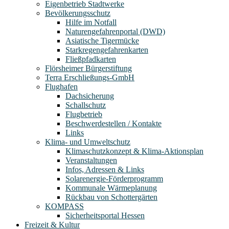
Eigenbetrieb Stadtwerke
Bevölkerungsschutz
Hilfe im Notfall
Naturengefahrenportal (DWD)
Asiatische Tigermücke
Starkregengefahrenkarten
Fließpfadkarten
Flörsheimer Bürgerstiftung
Terra Erschließungs-GmbH
Flughafen
Dachsicherung
Schallschutz
Flugbetrieb
Beschwerdestellen / Kontakte
Links
Klima- und Umweltschutz
Klimaschutzkonzept & Klima-Aktionsplan
Veranstaltungen
Infos, Adressen & Links
Solarenergie-Förderprogramm
Kommunale Wärmeplanung
Rückbau von Schottergärten
KOMPASS
Sicherheitsportal Hessen
Freizeit & Kultur