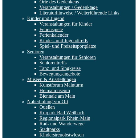
Orte des Gedenkens
Veranstaltungen / Gedenktage
Literaturhinweise / Weiterführende Links
Kinder und Jugend
Veranstaltungen für Kinder
Ferienspiele
Ferienkalender
Kinder- und Jugendtreffs
Spiel- und Freizeitsportplätze
Senioren
Veranstaltungen für Senioren
Seniorentreffs
Tanz- und Singkreise
Bewegungsangebote
Museen & Ausstellungen
Kunstforum Mainturm
Heimatmuseum
Biennale am Main
Naherholung vor Ort
Quellen
Kurpark Bad Weilbach
Regionalpark Rhein-Main
Rad- und Wanderwege
Stadtparks
Kinderstreuobstwiesen