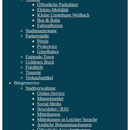
Öffentliche Parkplätze
Elektro-Mobilität
Kleine Umgehung Weilbach
Bus & Bahn
Fahrradboxen
Stadtspaziergang
Partnerstädte
Pérols
Pyskowice
Güzelbahçe
Fairtrade-Town
Goldenes Buch
Friedhöfe
Trauorte
Verkaufsartikel
Bürgerservice
Stadtverwaltung
Online-Service
Mängelmelder
Social Media
Newsletter / RSS
Mitteilungen
Mitteilungen in Leichter Sprache
Amtliche Bekanntmachungen
Öffentliche Ausschreibungen