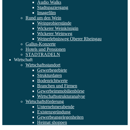
Audio Walks
Stadtspaziergang
Imagefilm
Rund um den Wein
Weinprobierstände
Wickerer Weinkönigin
Wickerer Weinweg
Weinerlebnisweg Oberer Rheingau
Gallus-Konzerte
Hotels und Pensionen
STADTRADELN
Wirtschaft
Wirtschaftsstandort
Gewerbegebiete
Strukturdaten
Bodenrichtwerte
Branchen und Firmen
Gewerbeimmobilienbörse
Wirtschaftsstrukturanalyse
Wirtschaftsförderung
Unternehmerabende
Existenzgründung
Gewerbeangelegenheiten
Heimat shoppen