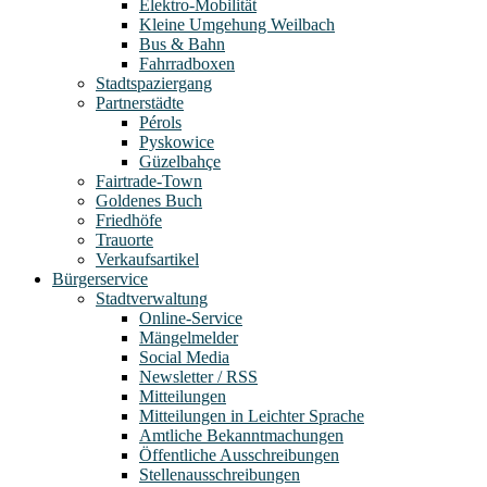
Elektro-Mobilität
Kleine Umgehung Weilbach
Bus & Bahn
Fahrradboxen
Stadtspaziergang
Partnerstädte
Pérols
Pyskowice
Güzelbahçe
Fairtrade-Town
Goldenes Buch
Friedhöfe
Trauorte
Verkaufsartikel
Bürgerservice
Stadtverwaltung
Online-Service
Mängelmelder
Social Media
Newsletter / RSS
Mitteilungen
Mitteilungen in Leichter Sprache
Amtliche Bekanntmachungen
Öffentliche Ausschreibungen
Stellenausschreibungen