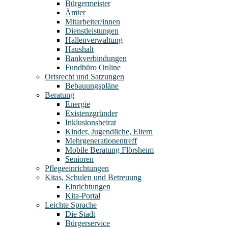
Bürgermeister
Ämter
Mitarbeiter/innen
Dienstleistungen
Hallenverwaltung
Haushalt
Bankverbindungen
Fundbüro Online
Ortsrecht und Satzungen
Bebauungspläne
Beratung
Energie
Existenzgründer
Inklusionsbeirat
Kinder, Jugendliche, Eltern
Mehrgenerationentreff
Mobile Beratung Flörsheim
Senioren
Pflegeeinrichtungen
Kitas, Schulen und Betreuung
Einrichtungen
Kita-Portal
Leichte Sprache
Die Stadt
Bürgerservice