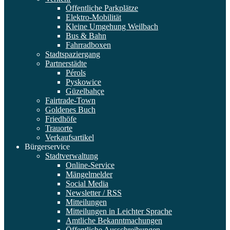
Öffentliche Parkplätze
Elektro-Mobilität
Kleine Umgehung Weilbach
Bus & Bahn
Fahrradboxen
Stadtspaziergang
Partnerstädte
Pérols
Pyskowice
Güzelbahçe
Fairtrade-Town
Goldenes Buch
Friedhöfe
Trauorte
Verkaufsartikel
Bürgerservice
Stadtverwaltung
Online-Service
Mängelmelder
Social Media
Newsletter / RSS
Mitteilungen
Mitteilungen in Leichter Sprache
Amtliche Bekanntmachungen
Öffentliche Ausschreibungen