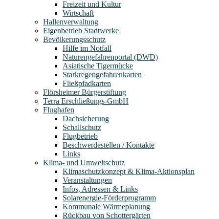
Freizeit und Kultur
Wirtschaft
Hallenverwaltung
Eigenbetrieb Stadtwerke
Bevölkerungsschutz
Hilfe im Notfall
Naturengefahrenportal (DWD)
Asiatische Tigermücke
Starkregengefahrenkarten
Fließpfadkarten
Flörsheimer Bürgerstiftung
Terra Erschließungs-GmbH
Flughafen
Dachsicherung
Schallschutz
Flugbetrieb
Beschwerdestellen / Kontakte
Links
Klima- und Umweltschutz
Klimaschutzkonzept & Klima-Aktionsplan
Veranstaltungen
Infos, Adressen & Links
Solarenergie-Förderprogramm
Kommunale Wärmeplanung
Rückbau von Schottergärten