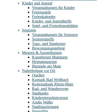
Kinder und Jugend
Veranstaltungen für Kinder
Ferienspiele
Ferienkalender
Kinder- und Jugendtreffs
Spiel- und Freizeitsportplätze
Senioren
Veranstaltungen für Senioren
Seniorentreffs
Tanz- und Singkreise
Bewegungsangebote
Museen & Ausstellungen
Kunstforum Mainturm
Heimatmuseum
Biennale am Main
Naherholung vor Ort
Quellen
Kurpark Bad Weilbach
Regionalpark Rhein-Main
Rad- und Wanderwege
Stadtparks
Kinderstreuobstwiesen
Audio Walks
Stadtspaziergang
Imagefilm