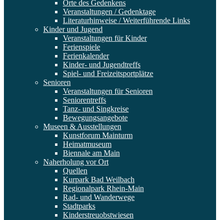
Orte des Gedenkens
Veranstaltungen / Gedenktage
Literaturhinweise / Weiterführende Links
Kinder und Jugend
Veranstaltungen für Kinder
Ferienspiele
Ferienkalender
Kinder- und Jugendtreffs
Spiel- und Freizeitsportplätze
Senioren
Veranstaltungen für Senioren
Seniorentreffs
Tanz- und Singkreise
Bewegungsangebote
Museen & Ausstellungen
Kunstforum Mainturm
Heimatmuseum
Biennale am Main
Naherholung vor Ort
Quellen
Kurpark Bad Weilbach
Regionalpark Rhein-Main
Rad- und Wanderwege
Stadtparks
Kinderstreuobstwiesen