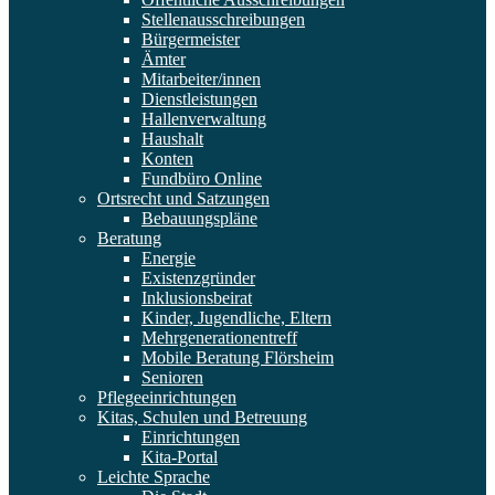
Stellenausschreibungen
Bürgermeister
Ämter
Mitarbeiter/innen
Dienstleistungen
Hallenverwaltung
Haushalt
Konten
Fundbüro Online
Ortsrecht und Satzungen
Bebauungspläne
Beratung
Energie
Existenzgründer
Inklusionsbeirat
Kinder, Jugendliche, Eltern
Mehrgenerationentreff
Mobile Beratung Flörsheim
Senioren
Pflegeeinrichtungen
Kitas, Schulen und Betreuung
Einrichtungen
Kita-Portal
Leichte Sprache