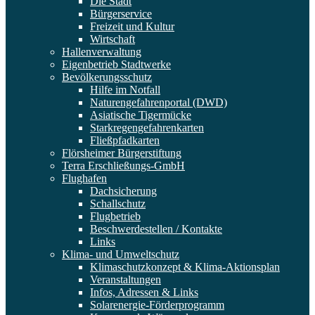
Die Stadt
Bürgerservice
Freizeit und Kultur
Wirtschaft
Hallenverwaltung
Eigenbetrieb Stadtwerke
Bevölkerungsschutz
Hilfe im Notfall
Naturengefahrenportal (DWD)
Asiatische Tigermücke
Starkregengefahrenkarten
Fließpfadkarten
Flörsheimer Bürgerstiftung
Terra Erschließungs-GmbH
Flughafen
Dachsicherung
Schallschutz
Flugbetrieb
Beschwerdestellen / Kontakte
Links
Klima- und Umweltschutz
Klimaschutzkonzept & Klima-Aktionsplan
Veranstaltungen
Infos, Adressen & Links
Solarenergie-Förderprogramm