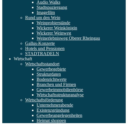
Audio Walks
Stadtspaziergang
Imagefilm
Rund um den Wein
Weinprobierstände
Wickerer Weinkönigin
Wickerer Weinweg
Weinerlebnisweg Oberer Rheingau
Gallus-Konzerte
Hotels und Pensionen
STADTRADELN
Wirtschaft
Wirtschaftsstandort
Gewerbegebiete
Strukturdaten
Bodenrichtwerte
Branchen und Firmen
Gewerbeimmobilienbörse
Wirtschaftsstrukturanalyse
Wirtschaftsförderung
Unternehmerabende
Existenzgründung
Gewerbeangelegenheiten
Heimat shoppen