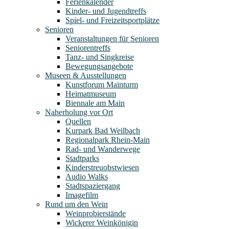
Ferienkalender
Kinder- und Jugendtreffs
Spiel- und Freizeitsportplätze
Senioren
Veranstaltungen für Senioren
Seniorentreffs
Tanz- und Singkreise
Bewegungsangebote
Museen & Ausstellungen
Kunstforum Mainturm
Heimatmuseum
Biennale am Main
Naherholung vor Ort
Quellen
Kurpark Bad Weilbach
Regionalpark Rhein-Main
Rad- und Wanderwege
Stadtparks
Kinderstreuobstwiesen
Audio Walks
Stadtspaziergang
Imagefilm
Rund um den Wein
Weinprobierstände
Wickerer Weinkönigin