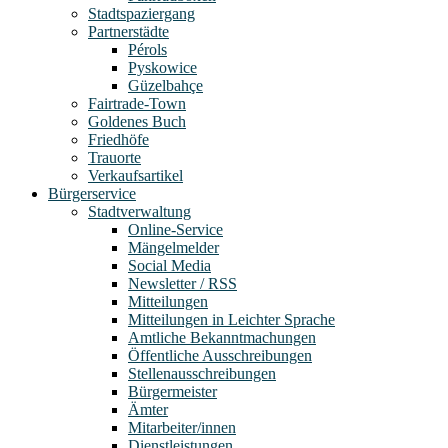
Stadtspaziergang
Partnerstädte
Pérols
Pyskowice
Güzelbahçe
Fairtrade-Town
Goldenes Buch
Friedhöfe
Trauorte
Verkaufsartikel
Bürgerservice
Stadtverwaltung
Online-Service
Mängelmelder
Social Media
Newsletter / RSS
Mitteilungen
Mitteilungen in Leichter Sprache
Amtliche Bekanntmachungen
Öffentliche Ausschreibungen
Stellenausschreibungen
Bürgermeister
Ämter
Mitarbeiter/innen
Dienstleistungen