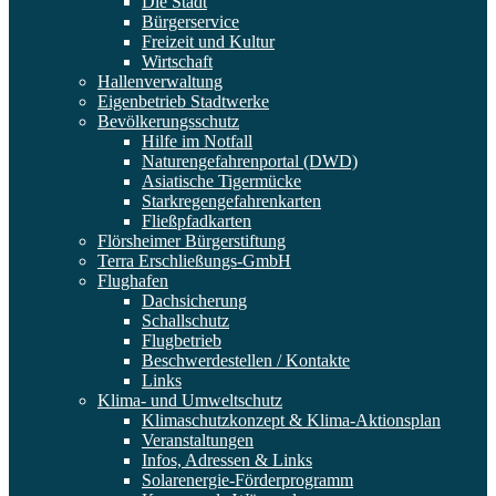
Die Stadt
Bürgerservice
Freizeit und Kultur
Wirtschaft
Hallenverwaltung
Eigenbetrieb Stadtwerke
Bevölkerungsschutz
Hilfe im Notfall
Naturengefahrenportal (DWD)
Asiatische Tigermücke
Starkregengefahrenkarten
Fließpfadkarten
Flörsheimer Bürgerstiftung
Terra Erschließungs-GmbH
Flughafen
Dachsicherung
Schallschutz
Flugbetrieb
Beschwerdestellen / Kontakte
Links
Klima- und Umweltschutz
Klimaschutzkonzept & Klima-Aktionsplan
Veranstaltungen
Infos, Adressen & Links
Solarenergie-Förderprogramm