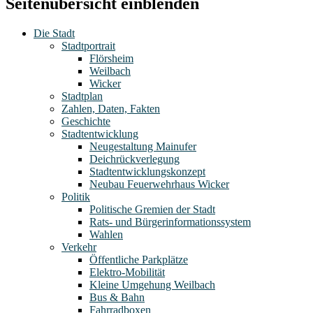
Seitenübersicht einblenden
Die Stadt
Stadtportrait
Flörsheim
Weilbach
Wicker
Stadtplan
Zahlen, Daten, Fakten
Geschichte
Stadtentwicklung
Neugestaltung Mainufer
Deichrückverlegung
Stadtentwicklungskonzept
Neubau Feuerwehrhaus Wicker
Politik
Politische Gremien der Stadt
Rats- und Bürgerinformationssystem
Wahlen
Verkehr
Öffentliche Parkplätze
Elektro-Mobilität
Kleine Umgehung Weilbach
Bus & Bahn
Fahrradboxen