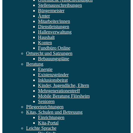
Stellenausschreibungen
Bürgermeister
Ämter
Mitarbeiter/innen
Dienstleistungen
Hallenverwaltung
Haushalt
Konten
Fundbüro Online
Ortsrecht und Satzungen
Bebauungspläne
Beratung
Energie
Existenzgründer
Inklusionsbeirat
Kinder, Jugendliche, Eltern
Mehrgenerationentreff
Mobile Beratung Flörsheim
Senioren
Pflegeeinrichtungen
Kitas, Schulen und Betreuung
Einrichtungen
Kita-Portal
Leichte Sprache