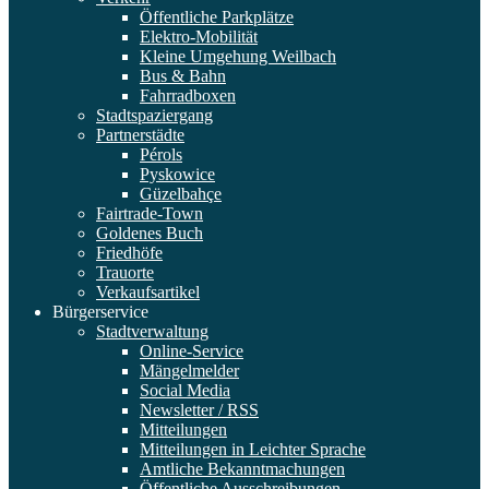
Öffentliche Parkplätze
Elektro-Mobilität
Kleine Umgehung Weilbach
Bus & Bahn
Fahrradboxen
Stadtspaziergang
Partnerstädte
Pérols
Pyskowice
Güzelbahçe
Fairtrade-Town
Goldenes Buch
Friedhöfe
Trauorte
Verkaufsartikel
Bürgerservice
Stadtverwaltung
Online-Service
Mängelmelder
Social Media
Newsletter / RSS
Mitteilungen
Mitteilungen in Leichter Sprache
Amtliche Bekanntmachungen
Öffentliche Ausschreibungen