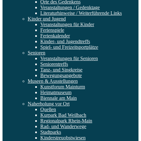
Orte des Gedenkens
Veranstaltungen / Gedenktage
Literaturhinweise / Weiterführende Links
Kinder und Jugend
Veranstaltungen für Kinder
Ferienspiele
Ferienkalender
Kinder- und Jugendtreffs
Spiel- und Freizeitsportplätze
Senioren
Veranstaltungen für Senioren
Seniorentreffs
Tanz- und Singkreise
Bewegungsangebote
Museen & Ausstellungen
Kunstforum Mainturm
Heimatmuseum
Biennale am Main
Naherholung vor Ort
Quellen
Kurpark Bad Weilbach
Regionalpark Rhein-Main
Rad- und Wanderwege
Stadtparks
Kinderstreuobstwiesen