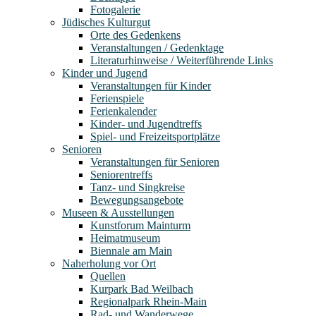
Fotogalerie
Jüdisches Kulturgut
Orte des Gedenkens
Veranstaltungen / Gedenktage
Literaturhinweise / Weiterführende Links
Kinder und Jugend
Veranstaltungen für Kinder
Ferienspiele
Ferienkalender
Kinder- und Jugendtreffs
Spiel- und Freizeitsportplätze
Senioren
Veranstaltungen für Senioren
Seniorentreffs
Tanz- und Singkreise
Bewegungsangebote
Museen & Ausstellungen
Kunstforum Mainturm
Heimatmuseum
Biennale am Main
Naherholung vor Ort
Quellen
Kurpark Bad Weilbach
Regionalpark Rhein-Main
Rad- und Wanderwege