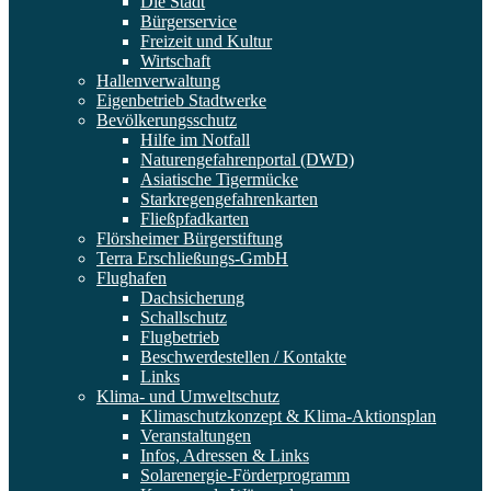
Die Stadt
Bürgerservice
Freizeit und Kultur
Wirtschaft
Hallenverwaltung
Eigenbetrieb Stadtwerke
Bevölkerungsschutz
Hilfe im Notfall
Naturengefahrenportal (DWD)
Asiatische Tigermücke
Starkregengefahrenkarten
Fließpfadkarten
Flörsheimer Bürgerstiftung
Terra Erschließungs-GmbH
Flughafen
Dachsicherung
Schallschutz
Flugbetrieb
Beschwerdestellen / Kontakte
Links
Klima- und Umweltschutz
Klimaschutzkonzept & Klima-Aktionsplan
Veranstaltungen
Infos, Adressen & Links
Solarenergie-Förderprogramm