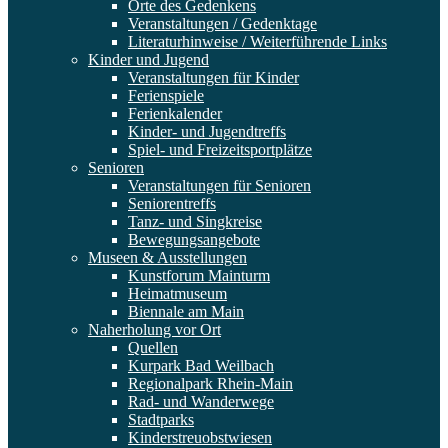
Orte des Gedenkens
Veranstaltungen / Gedenktage
Literaturhinweise / Weiterführende Links
Kinder und Jugend
Veranstaltungen für Kinder
Ferienspiele
Ferienkalender
Kinder- und Jugendtreffs
Spiel- und Freizeitsportplätze
Senioren
Veranstaltungen für Senioren
Seniorentreffs
Tanz- und Singkreise
Bewegungsangebote
Museen & Ausstellungen
Kunstforum Mainturm
Heimatmuseum
Biennale am Main
Naherholung vor Ort
Quellen
Kurpark Bad Weilbach
Regionalpark Rhein-Main
Rad- und Wanderwege
Stadtparks
Kinderstreuobstwiesen