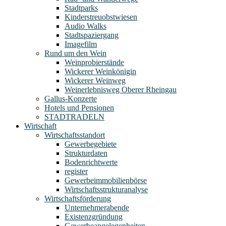
Stadtparks
Kinderstreuobstwiesen
Audio Walks
Stadtspaziergang
Imagefilm
Rund um den Wein
Weinprobierstände
Wickerer Weinkönigin
Wickerer Weinweg
Weinerlebnisweg Oberer Rheingau
Gallus-Konzerte
Hotels und Pensionen
STADTRADELN
Wirtschaft
Wirtschaftsstandort
Gewerbegebiete
Strukturdaten
Bodenrichtwerte
register
Gewerbeimmobilienbörse
Wirtschaftsstrukturanalyse
Wirtschaftsförderung
Unternehmerabende
Existenzgründung
Gewerbeangelegenheiten