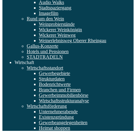
Audio Walks
Stadtspaziergang
Imagefilm
Rund um den Wein
Weinprobierstände
Wickerer Weinkönigin
Wickerer Weinweg
Weinerlebnisweg Oberer Rheingau
Gallus-Konzerte
Hotels und Pensionen
STADTRADELN
Wirtschaft
Wirtschaftsstandort
Gewerbegebiete
Strukturdaten
Bodenrichtwerte
Branchen und Firmen
Gewerbeimmobilienbörse
Wirtschaftsstrukturanalyse
Wirtschaftsförderung
Unternehmerabende
Existenzgründung
Gewerbeangelegenheiten
Heimat shoppen