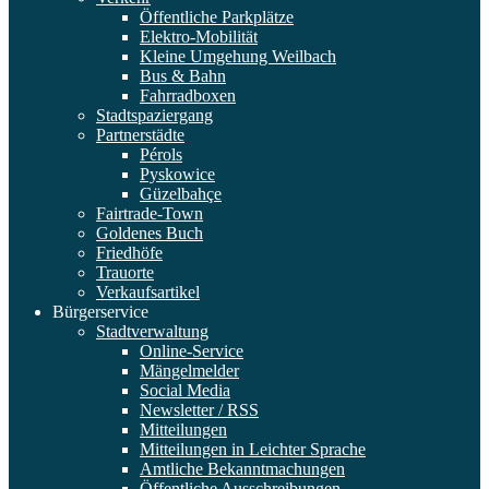
Öffentliche Parkplätze
Elektro-Mobilität
Kleine Umgehung Weilbach
Bus & Bahn
Fahrradboxen
Stadtspaziergang
Partnerstädte
Pérols
Pyskowice
Güzelbahçe
Fairtrade-Town
Goldenes Buch
Friedhöfe
Trauorte
Verkaufsartikel
Bürgerservice
Stadtverwaltung
Online-Service
Mängelmelder
Social Media
Newsletter / RSS
Mitteilungen
Mitteilungen in Leichter Sprache
Amtliche Bekanntmachungen
Öffentliche Ausschreibungen