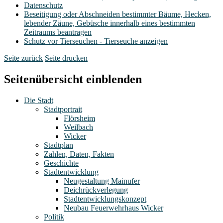
Datenschutz
Beseitigung oder Abschneiden bestimmter Bäume, Hecken,
lebender Zäune, Gebüsche innerhalb eines bestimmten
Zeitraums beantragen
Schutz vor Tierseuchen - Tierseuche anzeigen
Seite zurück
Seite drucken
Seitenübersicht einblenden
Die Stadt
Stadtportrait
Flörsheim
Weilbach
Wicker
Stadtplan
Zahlen, Daten, Fakten
Geschichte
Stadtentwicklung
Neugestaltung Mainufer
Deichrückverlegung
Stadtentwicklungskonzept
Neubau Feuerwehrhaus Wicker
Politik