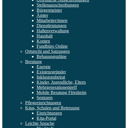
Stellenausschreibungen
Bürgermeister
Ämter
Mitarbeiter/innen
Dienstleistungen
Hallenverwaltung
Haushalt
Konten
Fundbüro Online
Ortsrecht und Satzungen
Bebauungspläne
Beratung
Energie
Existenzgründer
Inklusionsbeirat
Kinder, Jugendliche, Eltern
Mehrgenerationentreff
Mobile Beratung Flörsheim
Senioren
Pflegeeinrichtungen
Kitas, Schulen und Betreuung
Einrichtungen
Kita-Portal
Leichte Sprache