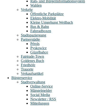
Rats- und Bürgerinformationssystem
Wahlen
Verkehr
Öffentliche Parkplätze
Elektro-Mobilität
Kleine Umgehung Weilbach
Bus & Bahn
Fahrradboxen
Stadtspaziergang
Partnerstädte
Pérols
Pyskowice
Güzelbahçe
Fairtrade-Town
Goldenes Buch
Friedhöfe
Trauorte
Verkaufsartikel
Bürgerservice
Stadtverwaltung
Online-Service
Mängelmelder
Social Media
Newsletter / RSS
Mitteilungen