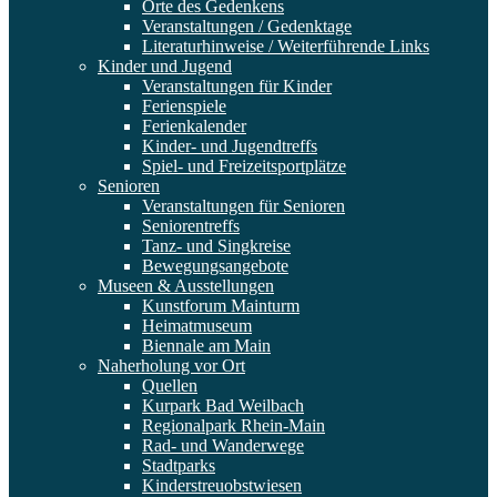
Orte des Gedenkens
Veranstaltungen / Gedenktage
Literaturhinweise / Weiterführende Links
Kinder und Jugend
Veranstaltungen für Kinder
Ferienspiele
Ferienkalender
Kinder- und Jugendtreffs
Spiel- und Freizeitsportplätze
Senioren
Veranstaltungen für Senioren
Seniorentreffs
Tanz- und Singkreise
Bewegungsangebote
Museen & Ausstellungen
Kunstforum Mainturm
Heimatmuseum
Biennale am Main
Naherholung vor Ort
Quellen
Kurpark Bad Weilbach
Regionalpark Rhein-Main
Rad- und Wanderwege
Stadtparks
Kinderstreuobstwiesen