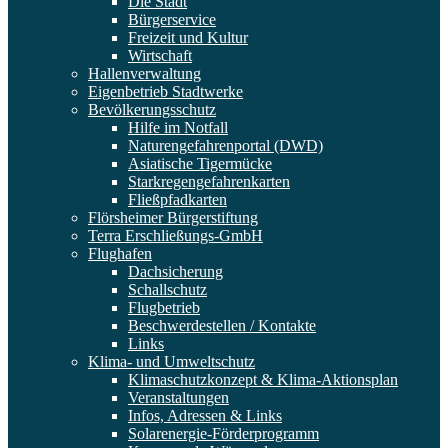
Die Stadt
Bürgerservice
Freizeit und Kultur
Wirtschaft
Hallenverwaltung
Eigenbetrieb Stadtwerke
Bevölkerungsschutz
Hilfe im Notfall
Naturengefahrenportal (DWD)
Asiatische Tigermücke
Starkregengefahrenkarten
Fließpfadkarten
Flörsheimer Bürgerstiftung
Terra Erschließungs-GmbH
Flughafen
Dachsicherung
Schallschutz
Flugbetrieb
Beschwerdestellen / Kontakte
Links
Klima- und Umweltschutz
Klimaschutzkonzept & Klima-Aktionsplan
Veranstaltungen
Infos, Adressen & Links
Solarenergie-Förderprogramm