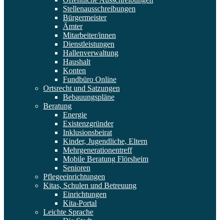
Stellenausschreibungen
Bürgermeister
Ämter
Mitarbeiter/innen
Dienstleistungen
Hallenverwaltung
Haushalt
Konten
Fundbüro Online
Ortsrecht und Satzungen
Bebauungspläne
Beratung
Energie
Existenzgründer
Inklusionsbeirat
Kinder, Jugendliche, Eltern
Mehrgenerationentreff
Mobile Beratung Flörsheim
Senioren
Pflegeeinrichtungen
Kitas, Schulen und Betreuung
Einrichtungen
Kita-Portal
Leichte Sprache