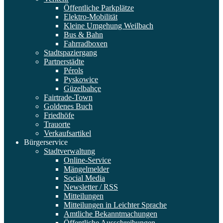
Öffentliche Parkplätze
Elektro-Mobilität
Kleine Umgehung Weilbach
Bus & Bahn
Fahrradboxen
Stadtspaziergang
Partnerstädte
Pérols
Pyskowice
Güzelbahçe
Fairtrade-Town
Goldenes Buch
Friedhöfe
Trauorte
Verkaufsartikel
Bürgerservice
Stadtverwaltung
Online-Service
Mängelmelder
Social Media
Newsletter / RSS
Mitteilungen
Mitteilungen in Leichter Sprache
Amtliche Bekanntmachungen
Öffentliche Ausschreibungen