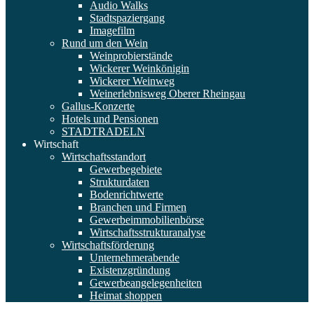
Audio Walks
Stadtspaziergang
Imagefilm
Rund um den Wein
Weinprobierstände
Wickerer Weinkönigin
Wickerer Weinweg
Weinerlebnisweg Oberer Rheingau
Gallus-Konzerte
Hotels und Pensionen
STADTRADELN
Wirtschaft
Wirtschaftsstandort
Gewerbegebiete
Strukturdaten
Bodenrichtwerte
Branchen und Firmen
Gewerbeimmobilienbörse
Wirtschaftsstrukturanalyse
Wirtschaftsförderung
Unternehmerabende
Existenzgründung
Gewerbeangelegenheiten
Heimat shoppen