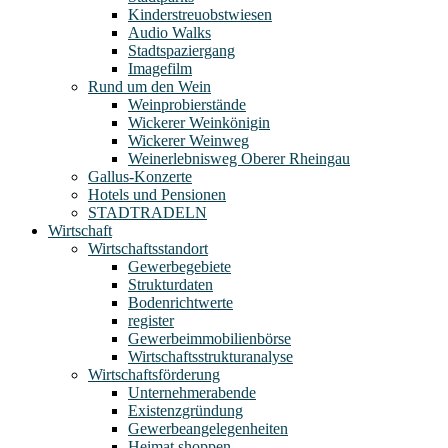
Kinderstreuobstwiesen
Audio Walks
Stadtspaziergang
Imagefilm
Rund um den Wein
Weinprobierstände
Wickerer Weinkönigin
Wickerer Weinweg
Weinerlebnisweg Oberer Rheingau
Gallus-Konzerte
Hotels und Pensionen
STADTRADELN
Wirtschaft
Wirtschaftsstandort
Gewerbegebiete
Strukturdaten
Bodenrichtwerte
register
Gewerbeimmobilienbörse
Wirtschaftsstrukturanalyse
Wirtschaftsförderung
Unternehmerabende
Existenzgründung
Gewerbeangelegenheiten
Heimat shoppen