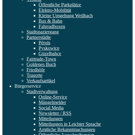
Öffentliche Parkplätze
Elektro-Mobilität
Kleine Umgehung Weilbach
Bus & Bahn
Fahrradboxen
Stadtspaziergang
Partnerstädte
Pérols
Pyskowice
Güzelbahçe
Fairtrade-Town
Goldenes Buch
Friedhöfe
Trauorte
Verkaufsartikel
Bürgerservice
Stadtverwaltung
Online-Service
Mängelmelder
Social Media
Newsletter / RSS
Mitteilungen
Mitteilungen in Leichter Sprache
Amtliche Bekanntmachungen
Öffentliche Ausschreibungen