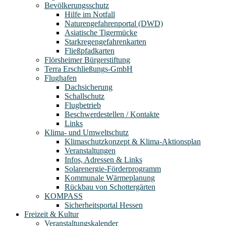
Bevölkerungsschutz
Hilfe im Notfall
Naturengefahrenportal (DWD)
Asiatische Tigermücke
Starkregengefahrenkarten
Fließpfadkarten
Flörsheimer Bürgerstiftung
Terra Erschließungs-GmbH
Flughafen
Dachsicherung
Schallschutz
Flugbetrieb
Beschwerdestellen / Kontakte
Links
Klima- und Umweltschutz
Klimaschutzkonzept & Klima-Aktionsplan
Veranstaltungen
Infos, Adressen & Links
Solarenergie-Förderprogramm
Kommunale Wärmeplanung
Rückbau von Schottergärten
KOMPASS
Sicherheitsportal Hessen
Freizeit & Kultur
Veranstaltungskalender