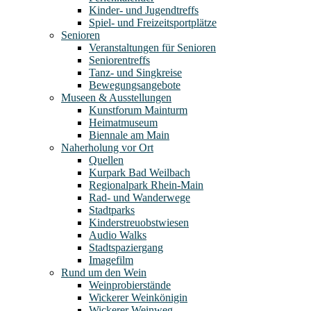
Kinder- und Jugendtreffs
Spiel- und Freizeitsportplätze
Senioren
Veranstaltungen für Senioren
Seniorentreffs
Tanz- und Singkreise
Bewegungsangebote
Museen & Ausstellungen
Kunstforum Mainturm
Heimatmuseum
Biennale am Main
Naherholung vor Ort
Quellen
Kurpark Bad Weilbach
Regionalpark Rhein-Main
Rad- und Wanderwege
Stadtparks
Kinderstreuobstwiesen
Audio Walks
Stadtspaziergang
Imagefilm
Rund um den Wein
Weinprobierstände
Wickerer Weinkönigin
Wickerer Weinweg