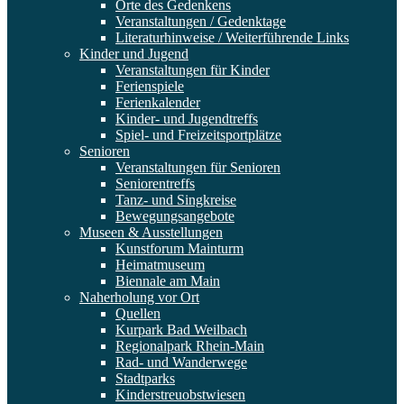
Orte des Gedenkens
Veranstaltungen / Gedenktage
Literaturhinweise / Weiterführende Links
Kinder und Jugend
Veranstaltungen für Kinder
Ferienspiele
Ferienkalender
Kinder- und Jugendtreffs
Spiel- und Freizeitsportplätze
Senioren
Veranstaltungen für Senioren
Seniorentreffs
Tanz- und Singkreise
Bewegungsangebote
Museen & Ausstellungen
Kunstforum Mainturm
Heimatmuseum
Biennale am Main
Naherholung vor Ort
Quellen
Kurpark Bad Weilbach
Regionalpark Rhein-Main
Rad- und Wanderwege
Stadtparks
Kinderstreuobstwiesen