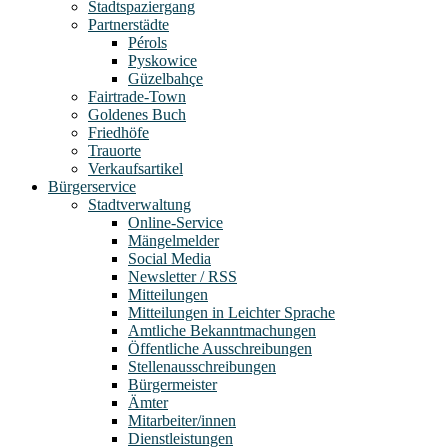
Stadtspaziergang
Partnerstädte
Pérols
Pyskowice
Güzelbahçe
Fairtrade-Town
Goldenes Buch
Friedhöfe
Trauorte
Verkaufsartikel
Bürgerservice
Stadtverwaltung
Online-Service
Mängelmelder
Social Media
Newsletter / RSS
Mitteilungen
Mitteilungen in Leichter Sprache
Amtliche Bekanntmachungen
Öffentliche Ausschreibungen
Stellenausschreibungen
Bürgermeister
Ämter
Mitarbeiter/innen
Dienstleistungen