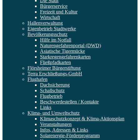
Die Stadt
Bürgerservice
Freizeit und Kultur
Wirtschaft
Hallenverwaltung
Eigenbetrieb Stadtwerke
Bevölkerungsschutz
Hilfe im Notfall
Naturengefahrenportal (DWD)
Asiatische Tigermücke
Starkregengefahrenkarten
Fließpfadkarten
Flörsheimer Bürgerstiftung
Terra Erschließungs-GmbH
Flughafen
Dachsicherung
Schallschutz
Flugbetrieb
Beschwerdestellen / Kontakte
Links
Klima- und Umweltschutz
Klimaschutzkonzept & Klima-Aktionsplan
Veranstaltungen
Infos, Adressen & Links
Solarenergie-Förderprogramm