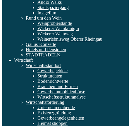
Audio Walks
Stadtspaziergang
Imagefilm
Rund um den Wein
Weinprobierstände
Wickerer Weinkönigin
Wickerer Weinweg
Weinerlebnisweg Oberer Rheingau
Gallus-Konzerte
Hotels und Pensionen
STADTRADELN
Wirtschaft
Wirtschaftsstandort
Gewerbegebiete
Strukturdaten
Bodenrichtwerte
Branchen und Firmen
Gewerbeimmobilienbörse
Wirtschaftsstrukturanalyse
Wirtschaftsförderung
Unternehmerabende
Existenzgründung
Gewerbeangelegenheiten
Heimat shoppen