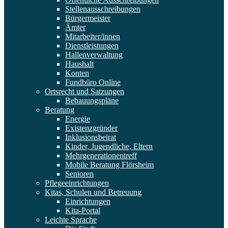
Stellenausschreibungen
Bürgermeister
Ämter
Mitarbeiter/innen
Dienstleistungen
Hallenverwaltung
Haushalt
Konten
Fundbüro Online
Ortsrecht und Satzungen
Bebauungspläne
Beratung
Energie
Existenzgründer
Inklusionsbeirat
Kinder, Jugendliche, Eltern
Mehrgenerationentreff
Mobile Beratung Flörsheim
Senioren
Pflegeeinrichtungen
Kitas, Schulen und Betreuung
Einrichtungen
Kita-Portal
Leichte Sprache