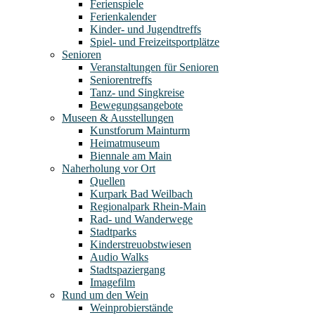
Ferienspiele
Ferienkalender
Kinder- und Jugendtreffs
Spiel- und Freizeitsportplätze
Senioren
Veranstaltungen für Senioren
Seniorentreffs
Tanz- und Singkreise
Bewegungsangebote
Museen & Ausstellungen
Kunstforum Mainturm
Heimatmuseum
Biennale am Main
Naherholung vor Ort
Quellen
Kurpark Bad Weilbach
Regionalpark Rhein-Main
Rad- und Wanderwege
Stadtparks
Kinderstreuobstwiesen
Audio Walks
Stadtspaziergang
Imagefilm
Rund um den Wein
Weinprobierstände