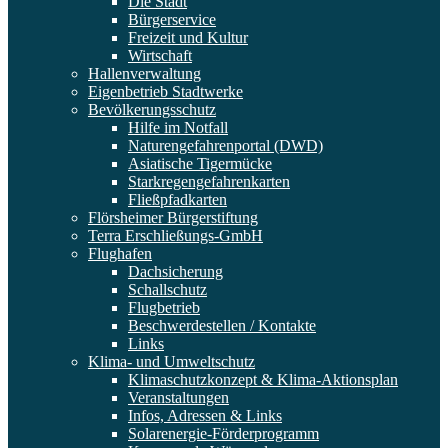
Die Stadt
Bürgerservice
Freizeit und Kultur
Wirtschaft
Hallenverwaltung
Eigenbetrieb Stadtwerke
Bevölkerungsschutz
Hilfe im Notfall
Naturengefahrenportal (DWD)
Asiatische Tigermücke
Starkregengefahrenkarten
Fließpfadkarten
Flörsheimer Bürgerstiftung
Terra Erschließungs-GmbH
Flughafen
Dachsicherung
Schallschutz
Flugbetrieb
Beschwerdestellen / Kontakte
Links
Klima- und Umweltschutz
Klimaschutzkonzept & Klima-Aktionsplan
Veranstaltungen
Infos, Adressen & Links
Solarenergie-Förderprogramm