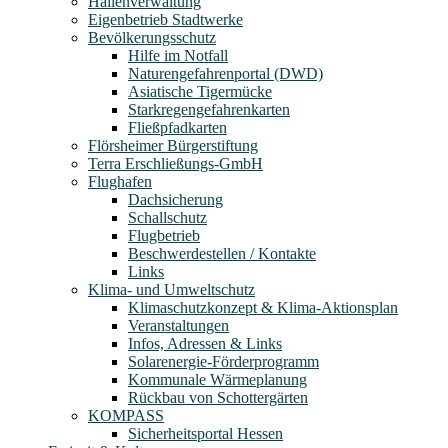
Hallenverwaltung
Eigenbetrieb Stadtwerke
Bevölkerungsschutz
Hilfe im Notfall
Naturengefahrenportal (DWD)
Asiatische Tigermücke
Starkregengefahrenkarten
Fließpfadkarten
Flörsheimer Bürgerstiftung
Terra Erschließungs-GmbH
Flughafen
Dachsicherung
Schallschutz
Flugbetrieb
Beschwerdestellen / Kontakte
Links
Klima- und Umweltschutz
Klimaschutzkonzept & Klima-Aktionsplan
Veranstaltungen
Infos, Adressen & Links
Solarenergie-Förderprogramm
Kommunale Wärmeplanung
Rückbau von Schottergärten
KOMPASS
Sicherheitsportal Hessen