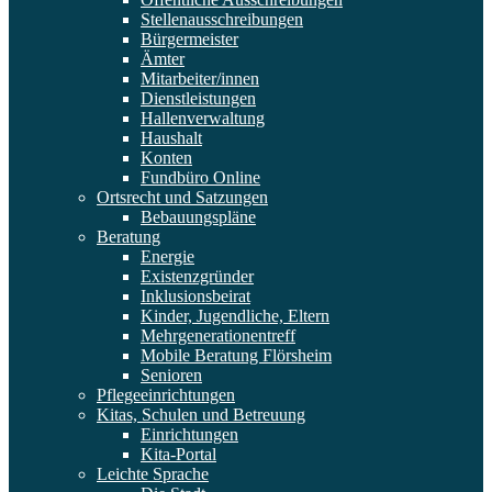
Stellenausschreibungen
Bürgermeister
Ämter
Mitarbeiter/innen
Dienstleistungen
Hallenverwaltung
Haushalt
Konten
Fundbüro Online
Ortsrecht und Satzungen
Bebauungspläne
Beratung
Energie
Existenzgründer
Inklusionsbeirat
Kinder, Jugendliche, Eltern
Mehrgenerationentreff
Mobile Beratung Flörsheim
Senioren
Pflegeeinrichtungen
Kitas, Schulen und Betreuung
Einrichtungen
Kita-Portal
Leichte Sprache