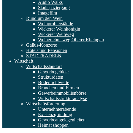
Audio Walks
Stadtspaziergang
Imagefilm
Rund um den Wein
Weinprobierstände
Wickerer Weinkönigin
Wickerer Weinweg
Weinerlebnisweg Oberer Rheingau
Gallus-Konzerte
Hotels und Pensionen
STADTRADELN
Wirtschaft
Wirtschaftsstandort
Gewerbegebiete
Strukturdaten
Bodenrichtwerte
Branchen und Firmen
Gewerbeimmobilienbörse
Wirtschaftsstrukturanalyse
Wirtschaftsförderung
Unternehmerabende
Existenzgründung
Gewerbeangelegenheiten
Heimat shoppen