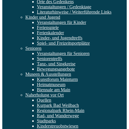
Orte des Gedenkens
Veranstaltungen / Gedenktage
Literaturhinweise / Weiterführende Links
Kinder und Jugend
Veranstaltungen für Kinder
Ferienspiele
Ferienkalender
Kinder- und Jugendtreffs
Spiel- und Freizeitsportplätze
Senioren
Veranstaltungen für Senioren
Seniorentreffs
Tanz- und Singkreise
Bewegungsangebote
Museen & Ausstellungen
Kunstforum Mainturm
Heimatmuseum
Biennale am Main
Naherholung vor Ort
Quellen
Kurpark Bad Weilbach
Regionalpark Rhein-Main
Rad- und Wanderwege
Stadtparks
Kinderstreuobstwiesen