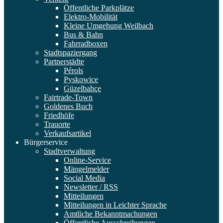
Öffentliche Parkplätze
Elektro-Mobilität
Kleine Umgehung Weilbach
Bus & Bahn
Fahrradboxen
Stadtspaziergang
Partnerstädte
Pérols
Pyskowice
Güzelbahçe
Fairtrade-Town
Goldenes Buch
Friedhöfe
Trauorte
Verkaufsartikel
Bürgerservice
Stadtverwaltung
Online-Service
Mängelmelder
Social Media
Newsletter / RSS
Mitteilungen
Mitteilungen in Leichter Sprache
Amtliche Bekanntmachungen
Öffentliche Ausschreibungen