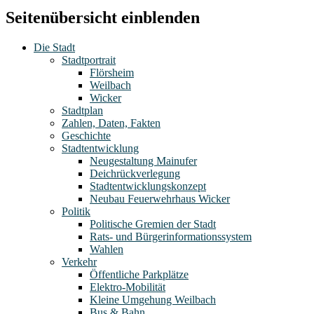
Seitenübersicht einblenden
Die Stadt
Stadtportrait
Flörsheim
Weilbach
Wicker
Stadtplan
Zahlen, Daten, Fakten
Geschichte
Stadtentwicklung
Neugestaltung Mainufer
Deichrückverlegung
Stadtentwicklungskonzept
Neubau Feuerwehrhaus Wicker
Politik
Politische Gremien der Stadt
Rats- und Bürgerinformationssystem
Wahlen
Verkehr
Öffentliche Parkplätze
Elektro-Mobilität
Kleine Umgehung Weilbach
Bus & Bahn