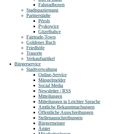
Fahrradboxen
Stadtspaziergang
Partnerstädte
Pérols
Pyskowice
Güzelbahçe
Fairtrade-Town
Goldenes Buch
Friedhöfe
Trauorte
Verkaufsartikel
Bürgerservice
Stadtverwaltung
Online-Service
Mängelmelder
Social Media
Newsletter / RSS
Mitteilungen
Mitteilungen in Leichter Sprache
Amtliche Bekanntmachungen
Öffentliche Ausschreibungen
Stellenausschreibungen
Bürgermeister
Ämter
Mitarbeiter/innen