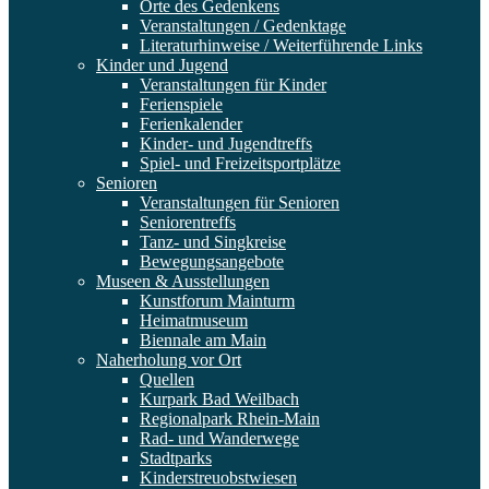
Orte des Gedenkens
Veranstaltungen / Gedenktage
Literaturhinweise / Weiterführende Links
Kinder und Jugend
Veranstaltungen für Kinder
Ferienspiele
Ferienkalender
Kinder- und Jugendtreffs
Spiel- und Freizeitsportplätze
Senioren
Veranstaltungen für Senioren
Seniorentreffs
Tanz- und Singkreise
Bewegungsangebote
Museen & Ausstellungen
Kunstforum Mainturm
Heimatmuseum
Biennale am Main
Naherholung vor Ort
Quellen
Kurpark Bad Weilbach
Regionalpark Rhein-Main
Rad- und Wanderwege
Stadtparks
Kinderstreuobstwiesen