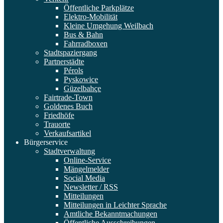
Öffentliche Parkplätze
Elektro-Mobilität
Kleine Umgehung Weilbach
Bus & Bahn
Fahrradboxen
Stadtspaziergang
Partnerstädte
Pérols
Pyskowice
Güzelbahçe
Fairtrade-Town
Goldenes Buch
Friedhöfe
Trauorte
Verkaufsartikel
Bürgerservice
Stadtverwaltung
Online-Service
Mängelmelder
Social Media
Newsletter / RSS
Mitteilungen
Mitteilungen in Leichter Sprache
Amtliche Bekanntmachungen
Öffentliche Ausschreibungen