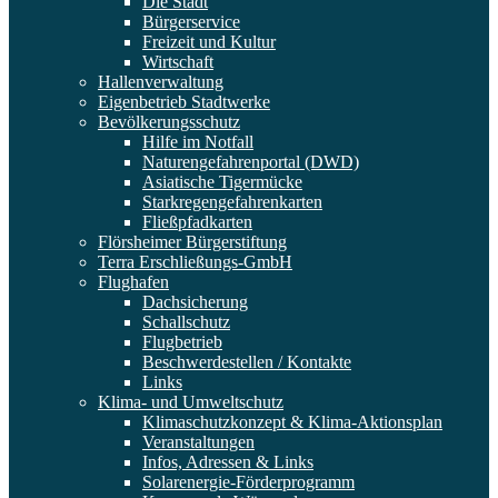
Die Stadt
Bürgerservice
Freizeit und Kultur
Wirtschaft
Hallenverwaltung
Eigenbetrieb Stadtwerke
Bevölkerungsschutz
Hilfe im Notfall
Naturengefahrenportal (DWD)
Asiatische Tigermücke
Starkregengefahrenkarten
Fließpfadkarten
Flörsheimer Bürgerstiftung
Terra Erschließungs-GmbH
Flughafen
Dachsicherung
Schallschutz
Flugbetrieb
Beschwerdestellen / Kontakte
Links
Klima- und Umweltschutz
Klimaschutzkonzept & Klima-Aktionsplan
Veranstaltungen
Infos, Adressen & Links
Solarenergie-Förderprogramm