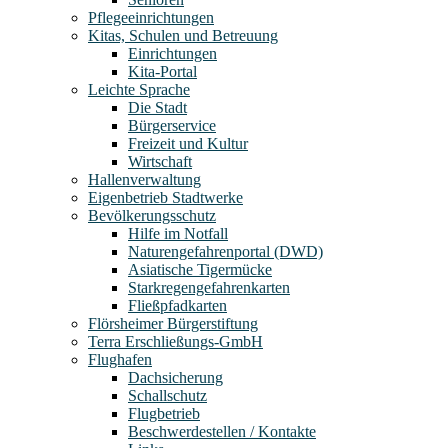
Pflegeeinrichtungen
Kitas, Schulen und Betreuung
Einrichtungen
Kita-Portal
Leichte Sprache
Die Stadt
Bürgerservice
Freizeit und Kultur
Wirtschaft
Hallenverwaltung
Eigenbetrieb Stadtwerke
Bevölkerungsschutz
Hilfe im Notfall
Naturengefahrenportal (DWD)
Asiatische Tigermücke
Starkregengefahrenkarten
Fließpfadkarten
Flörsheimer Bürgerstiftung
Terra Erschließungs-GmbH
Flughafen
Dachsicherung
Schallschutz
Flugbetrieb
Beschwerdestellen / Kontakte