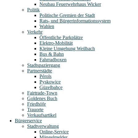
Neubau Feuerwehrhaus Wicker
Politik
Politische Gremien der Stadt
Rats- und Bürgerinformationssystem
Wahlen
Verkehr
Öffentliche Parkplätze
Elektro-Mobilität
Kleine Umgehung Weilbach
Bus & Bahn
Fahrradboxen
Stadtspaziergang
Partnerstädte
Pérols
Pyskowice
Güzelbahçe
Fairtrade-Town
Goldenes Buch
Friedhöfe
Trauorte
Verkaufsartikel
Bürgerservice
Stadtverwaltung
Online-Service
Mängelmelder