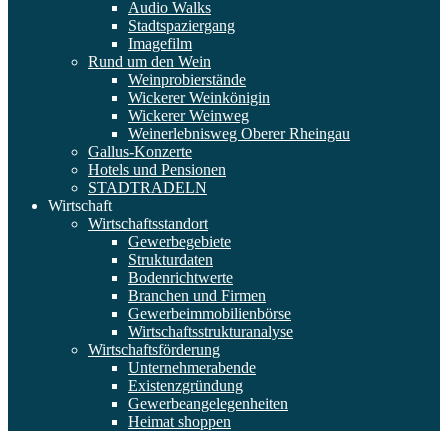
Audio Walks
Stadtspaziergang
Imagefilm
Rund um den Wein
Weinprobierstände
Wickerer Weinkönigin
Wickerer Weinweg
Weinerlebnisweg Oberer Rheingau
Gallus-Konzerte
Hotels und Pensionen
STADTRADELN
Wirtschaft
Wirtschaftsstandort
Gewerbegebiete
Strukturdaten
Bodenrichtwerte
Branchen und Firmen
Gewerbeimmobilienbörse
Wirtschaftsstrukturanalyse
Wirtschaftsförderung
Unternehmerabende
Existenzgründung
Gewerbeangelegenheiten
Heimat shoppen