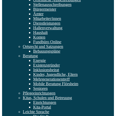
Stellenausschreibungen
Bürgermeister
Ämter
Mitarbeiter/innen
Dienstleistungen
Hallenverwaltung
Haushalt
Konten
Fundbüro Online
Ortsrecht und Satzungen
Bebauungspläne
Beratung
Energie
Existenzgründer
Inklusionsbeirat
Kinder, Jugendliche, Eltern
Mehrgenerationentreff
Mobile Beratung Flörsheim
Senioren
Pflegeeinrichtungen
Kitas, Schulen und Betreuung
Einrichtungen
Kita-Portal
Leichte Sprache