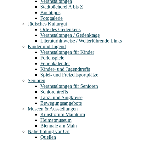
Veranstaltungen
Stadtbücherei A bis Z
Buchtipps
Fotogalerie
Jüdisches Kulturgut
Orte des Gedenkens
Veranstaltungen / Gedenktage
Literaturhinweise / Weiterführende Links
Kinder und Jugend
Veranstaltungen für Kinder
Ferienspiele
Ferienkalender
Kinder- und Jugendtreffs
Spiel- und Freizeitsportplätze
Senioren
Veranstaltungen für Senioren
Seniorentreffs
Tanz- und Singkreise
Bewegungsangebote
Museen & Ausstellungen
Kunstforum Mainturm
Heimatmuseum
Biennale am Main
Naherholung vor Ort
Quellen