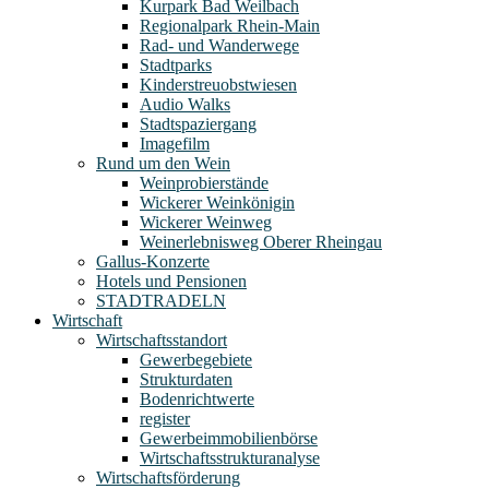
Kurpark Bad Weilbach
Regionalpark Rhein-Main
Rad- und Wanderwege
Stadtparks
Kinderstreuobstwiesen
Audio Walks
Stadtspaziergang
Imagefilm
Rund um den Wein
Weinprobierstände
Wickerer Weinkönigin
Wickerer Weinweg
Weinerlebnisweg Oberer Rheingau
Gallus-Konzerte
Hotels und Pensionen
STADTRADELN
Wirtschaft
Wirtschaftsstandort
Gewerbegebiete
Strukturdaten
Bodenrichtwerte
register
Gewerbeimmobilienbörse
Wirtschaftsstrukturanalyse
Wirtschaftsförderung