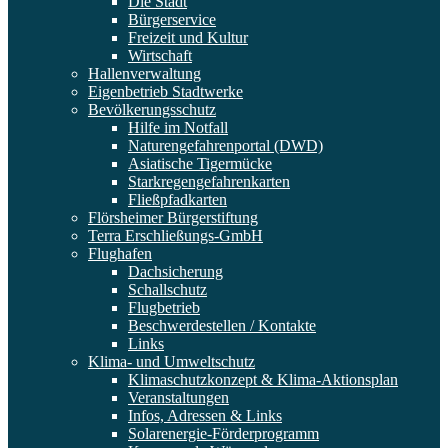
Die Stadt
Bürgerservice
Freizeit und Kultur
Wirtschaft
Hallenverwaltung
Eigenbetrieb Stadtwerke
Bevölkerungsschutz
Hilfe im Notfall
Naturengefahrenportal (DWD)
Asiatische Tigermücke
Starkregengefahrenkarten
Fließpfadkarten
Flörsheimer Bürgerstiftung
Terra Erschließungs-GmbH
Flughafen
Dachsicherung
Schallschutz
Flugbetrieb
Beschwerdestellen / Kontakte
Links
Klima- und Umweltschutz
Klimaschutzkonzept & Klima-Aktionsplan
Veranstaltungen
Infos, Adressen & Links
Solarenergie-Förderprogramm