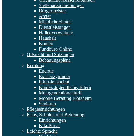
Stellenausschreibungen
Bürgermeister
Ämter
Mitarbeiter/innen
Dienstleistungen
Hallenverwaltung
Haushalt
Konten
Fundbüro Online
Ortsrecht und Satzungen
Bebauungspläne
Beratung
Energie
Existenzgründer
Inklusionsbeirat
Kinder, Jugendliche, Eltern
Mehrgenerationentreff
Mobile Beratung Flörsheim
Senioren
Pflegeeinrichtungen
Kitas, Schulen und Betreuung
Einrichtungen
Kita-Portal
Leichte Sprache