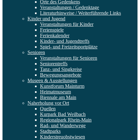
Orte des Gedenkens
Veranstaltungen / Gedenktage
Literaturhinweise / Weiterführende Links
Kinder und Jugend
Veranstaltungen für Kinder
Ferienspiele
Ferienkalender
Kinder- und Jugendtreffs
Spiel- und Freizeitsportplätze
Senioren
Veranstaltungen für Senioren
Seniorentreffs
Tanz- und Singkreise
Bewegungsangebote
Museen & Ausstellungen
Kunstforum Mainturm
Heimatmuseum
Biennale am Main
Naherholung vor Ort
Quellen
Kurpark Bad Weilbach
Regionalpark Rhein-Main
Rad- und Wanderwege
Stadtparks
Kinderstreuobstwiesen