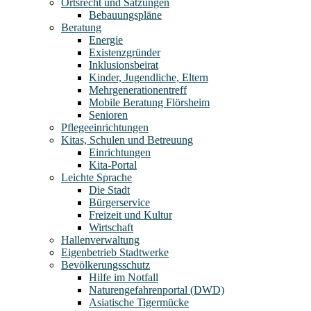
Ortsrecht und Satzungen
Bebauungspläne
Beratung
Energie
Existenzgründer
Inklusionsbeirat
Kinder, Jugendliche, Eltern
Mehrgenerationentreff
Mobile Beratung Flörsheim
Senioren
Pflegeeinrichtungen
Kitas, Schulen und Betreuung
Einrichtungen
Kita-Portal
Leichte Sprache
Die Stadt
Bürgerservice
Freizeit und Kultur
Wirtschaft
Hallenverwaltung
Eigenbetrieb Stadtwerke
Bevölkerungsschutz
Hilfe im Notfall
Naturengefahrenportal (DWD)
Asiatische Tigermücke