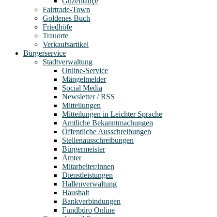
Güzelbahçe
Fairtrade-Town
Goldenes Buch
Friedhöfe
Trauorte
Verkaufsartikel
Bürgerservice
Stadtverwaltung
Online-Service
Mängelmelder
Social Media
Newsletter / RSS
Mitteilungen
Mitteilungen in Leichter Sprache
Amtliche Bekanntmachungen
Öffentliche Ausschreibungen
Stellenausschreibungen
Bürgermeister
Ämter
Mitarbeiter/innen
Dienstleistungen
Hallenverwaltung
Haushalt
Bankverbindungen
Fundbüro Online