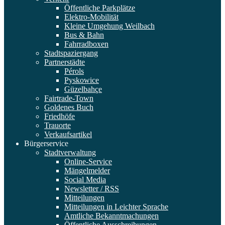
Öffentliche Parkplätze
Elektro-Mobilität
Kleine Umgehung Weilbach
Bus & Bahn
Fahrradboxen
Stadtspaziergang
Partnerstädte
Pérols
Pyskowice
Güzelbahçe
Fairtrade-Town
Goldenes Buch
Friedhöfe
Trauorte
Verkaufsartikel
Bürgerservice
Stadtverwaltung
Online-Service
Mängelmelder
Social Media
Newsletter / RSS
Mitteilungen
Mitteilungen in Leichter Sprache
Amtliche Bekanntmachungen
Öffentliche Ausschreibungen