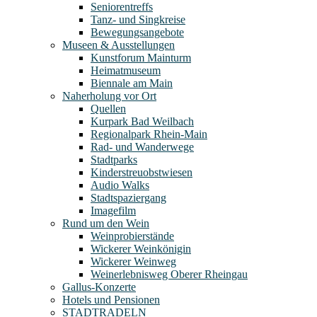
Seniorentreffs
Tanz- und Singkreise
Bewegungsangebote
Museen & Ausstellungen
Kunstforum Mainturm
Heimatmuseum
Biennale am Main
Naherholung vor Ort
Quellen
Kurpark Bad Weilbach
Regionalpark Rhein-Main
Rad- und Wanderwege
Stadtparks
Kinderstreuobstwiesen
Audio Walks
Stadtspaziergang
Imagefilm
Rund um den Wein
Weinprobierstände
Wickerer Weinkönigin
Wickerer Weinweg
Weinerlebnisweg Oberer Rheingau
Gallus-Konzerte
Hotels und Pensionen
STADTRADELN