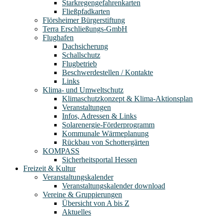
Starkregengefahrenkarten
Fließpfadkarten
Flörsheimer Bürgerstiftung
Terra Erschließungs-GmbH
Flughafen
Dachsicherung
Schallschutz
Flugbetrieb
Beschwerdestellen / Kontakte
Links
Klima- und Umweltschutz
Klimaschutzkonzept & Klima-Aktionsplan
Veranstaltungen
Infos, Adressen & Links
Solarenergie-Förderprogramm
Kommunale Wärmeplanung
Rückbau von Schottergärten
KOMPASS
Sicherheitsportal Hessen
Freizeit & Kultur
Veranstaltungskalender
Veranstaltungskalender download
Vereine & Gruppierungen
Übersicht von A bis Z
Aktuelles