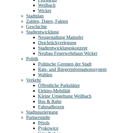
Weilbach
Wicker
Stadtplan
Zahlen, Daten, Fakten
Geschichte
Stadtentwicklung
Neugestaltung Mainufer
Deichrückverlegung
Stadtentwicklungskonzept
Neubau Feuerwehrhaus Wicker
Politik
Politische Gremien der Stadt
Rats- und Bürgerinformationssystem
Wahlen
Verkehr
Öffentliche Parkplätze
Elektro-Mobilität
Kleine Umgehung Weilbach
Bus & Bahn
Fahrradboxen
Stadtspaziergang
Partnerstädte
Pérols
Pyskowice