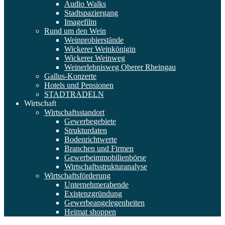
Audio Walks
Stadtspaziergang
Imagefilm
Rund um den Wein
Weinprobierstände
Wickerer Weinkönigin
Wickerer Weinweg
Weinerlebnisweg Oberer Rheingau
Gallus-Konzerte
Hotels und Pensionen
STADTRADELN
Wirtschaft
Wirtschaftsstandort
Gewerbegebiete
Strukturdaten
Bodenrichtwerte
Branchen und Firmen
Gewerbeimmobilienbörse
Wirtschaftsstrukturanalyse
Wirtschaftsförderung
Unternehmerabende
Existenzgründung
Gewerbeangelegenheiten
Heimat shoppen