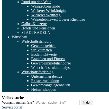
Rund um den Wein
Weinprobierstände
Wickerer Weinkönigin
Wickerer Weinweg
Weinerlebnisweg Oberer Rheingau
Gallus-Konzerte
Hotels und Pensionen
STADTRADELN
Wirtschaft
Wirtschaftsstandort
Gewerbegebiete
Strukturdaten
Bodenrichtwerte
Branchen und Firmen
Gewerbeimmobilienbörse
Wirtschaftsstrukturanalyse
Wirtschaftsförderung
Unternehmerabende
Existenzgründung
Gewerbeangelegenheiten
Heimat shoppen
Volltextsuche
Wonach suchen Sie?
finden
Serviceportal