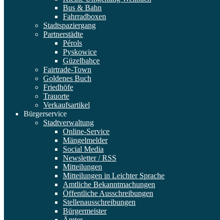
Bus & Bahn
Fahrradboxen
Stadtspaziergang
Partnerstädte
Pérols
Pyskowice
Güzelbahçe
Fairtrade-Town
Goldenes Buch
Friedhöfe
Trauorte
Verkaufsartikel
Bürgerservice
Stadtverwaltung
Online-Service
Mängelmelder
Social Media
Newsletter / RSS
Mitteilungen
Mitteilungen in Leichter Sprache
Amtliche Bekanntmachungen
Öffentliche Ausschreibungen
Stellenausschreibungen
Bürgermeister
Ämter