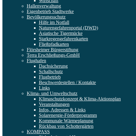
Wirtschaft
Hallenverwaltung
Eigenbetrieb Stadtwerke
Bevölkerungsschutz
Hilfe im Notfall
Naturengefahrenportal (DWD)
Asiatische Tigermücke
Starkregengefahrenkarten
Fließpfadkarten
Flörsheimer Bürgerstiftung
Terra Erschließungs-GmbH
Flughafen
Dachsicherung
Schallschutz
Flugbetrieb
Beschwerdestellen / Kontakte
Links
Klima- und Umweltschutz
Klimaschutzkonzept & Klima-Aktionsplan
Veranstaltungen
Infos, Adressen & Links
Solarenergie-Förderprogramm
Kommunale Wärmeplanung
Rückbau von Schottergärten
KOMPASS