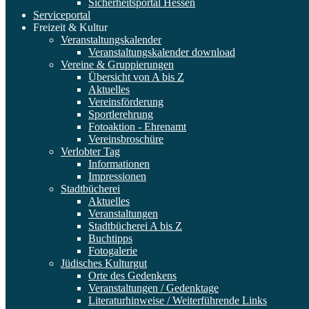
Sicherheitsportal Hessen
Serviceportal
Freizeit & Kultur
Veranstaltungskalender
Veranstaltungskalender download
Vereine & Gruppierungen
Übersicht von A bis Z
Aktuelles
Vereinsförderung
Sportlerehrung
Fotoaktion - Ehrenamt
Vereinsbroschüre
Verlobter Tag
Informationen
Impressionen
Stadtbücherei
Aktuelles
Veranstaltungen
Stadtbücherei A bis Z
Buchtipps
Fotogalerie
Jüdisches Kulturgut
Orte des Gedenkens
Veranstaltungen / Gedenktage
Literaturhinweise / Weiterführende Links