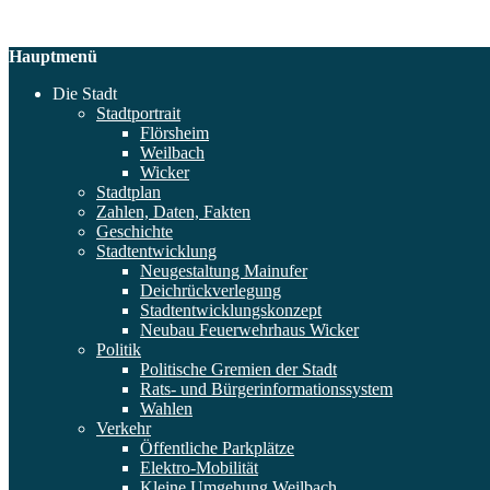
Hauptmenü
Die Stadt
Stadtportrait
Flörsheim
Weilbach
Wicker
Stadtplan
Zahlen, Daten, Fakten
Geschichte
Stadtentwicklung
Neugestaltung Mainufer
Deichrückverlegung
Stadtentwicklungskonzept
Neubau Feuerwehrhaus Wicker
Politik
Politische Gremien der Stadt
Rats- und Bürgerinformationssystem
Wahlen
Verkehr
Öffentliche Parkplätze
Elektro-Mobilität
Kleine Umgehung Weilbach