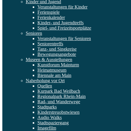
Kinder und Jugend
Veranstaltungen für Kinder
Ferienspiele
Ferienkalender
Kinder- und Jugendtreffs
Spiel- und Freizeitsportplätze
Senioren
Veranstaltungen für Senioren
Seniorentreffs
Tanz- und Singkreise
Bewegungsangebote
Museen & Ausstellungen
Kunstforum Mainturm
Heimatmuseum
Biennale am Main
Naherholung vor Ort
Quellen
Kurpark Bad Weilbach
Regionalpark Rhein-Main
Rad- und Wanderwege
Stadtparks
Kinderstreuobstwiesen
Audio Walks
Stadtspaziergang
Imagefilm