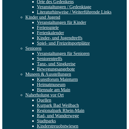
Orte des Gedenkens
Veranstaltungen / Gedenktage
Literaturhinweise / Weiterführende Links
Kinder und Jugend
Veranstaltungen für Kinder
Ferienspiele
Ferienkalender
Kinder- und Jugendtreffs
Spiel- und Freizeitsportplätze
Senioren
Veranstaltungen für Senioren
Seniorentreffs
Tanz- und Singkreise
Bewegungsangebote
Museen & Ausstellungen
Kunstforum Mainturm
Heimatmuseum
Biennale am Main
Naherholung vor Ort
Quellen
Kurpark Bad Weilbach
Regionalpark Rhein-Main
Rad- und Wanderwege
Stadtparks
Kinderstreuobstwiesen