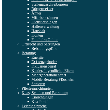
Stellenausschreibungen
Bürgermeister
Ämter
Mitarbeiter/innen
Dienstleistungen
Hallenverwaltung
Haushalt
Konten
Fundbüro Online
Ortsrecht und Satzungen
Bebauungspläne
Beratung
Energie
Existenzgründer
Inklusionsbeirat
Kinder, Jugendliche, Eltern
Mehrgenerationentreff
Mobile Beratung Flörsheim
Senioren
Pflegeeinrichtungen
Kitas, Schulen und Betreuung
Einrichtungen
Kita-Portal
Leichte Sprache