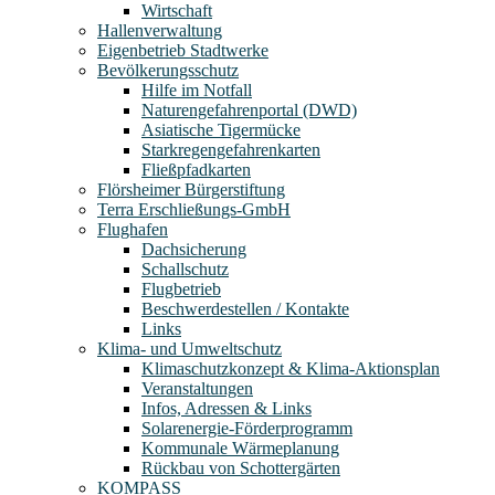
Wirtschaft
Hallenverwaltung
Eigenbetrieb Stadtwerke
Bevölkerungsschutz
Hilfe im Notfall
Naturengefahrenportal (DWD)
Asiatische Tigermücke
Starkregengefahrenkarten
Fließpfadkarten
Flörsheimer Bürgerstiftung
Terra Erschließungs-GmbH
Flughafen
Dachsicherung
Schallschutz
Flugbetrieb
Beschwerdestellen / Kontakte
Links
Klima- und Umweltschutz
Klimaschutzkonzept & Klima-Aktionsplan
Veranstaltungen
Infos, Adressen & Links
Solarenergie-Förderprogramm
Kommunale Wärmeplanung
Rückbau von Schottergärten
KOMPASS