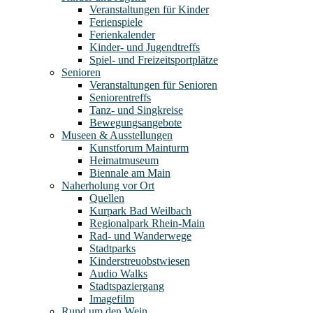
Veranstaltungen für Kinder
Ferienspiele
Ferienkalender
Kinder- und Jugendtreffs
Spiel- und Freizeitsportplätze
Senioren
Veranstaltungen für Senioren
Seniorentreffs
Tanz- und Singkreise
Bewegungsangebote
Museen & Ausstellungen
Kunstforum Mainturm
Heimatmuseum
Biennale am Main
Naherholung vor Ort
Quellen
Kurpark Bad Weilbach
Regionalpark Rhein-Main
Rad- und Wanderwege
Stadtparks
Kinderstreuobstwiesen
Audio Walks
Stadtspaziergang
Imagefilm
Rund um den Wein