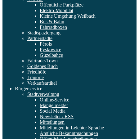
Öffentliche Parkplätze
Elektro-Mobilität
Kleine Umgehung Weilbach
Bus & Bahn
Fahrradboxen
Stadtspaziergang
Partnerstädte
Pérols
Pyskowice
Güzelbahçe
Fairtrade-Town
Goldenes Buch
Friedhöfe
Trauorte
Verkaufsartikel
Bürgerservice
Stadtverwaltung
Online-Service
Mängelmelder
Social Media
Newsletter / RSS
Mitteilungen
Mitteilungen in Leichter Sprache
Amtliche Bekanntmachungen
Öffentliche Ausschreibungen