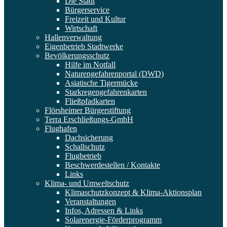
Die Stadt
Bürgerservice
Freizeit und Kultur
Wirtschaft
Hallenverwaltung
Eigenbetrieb Stadtwerke
Bevölkerungsschutz
Hilfe im Notfall
Naturengefahrenportal (DWD)
Asiatische Tigermücke
Starkregengefahrenkarten
Fließpfadkarten
Flörsheimer Bürgerstiftung
Terra Erschließungs-GmbH
Flughafen
Dachsicherung
Schallschutz
Flugbetrieb
Beschwerdestellen / Kontakte
Links
Klima- und Umweltschutz
Klimaschutzkonzept & Klima-Aktionsplan
Veranstaltungen
Infos, Adressen & Links
Solarenergie-Förderprogramm