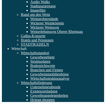
Audio Walks
Stadtspaziergang
Imagefilm
Rund um den Wein
Weinprobierstände
Wickerer Weinkönigin
Wickerer Weinweg
Weinerlebnisweg Oberer Rheingau
Gallus-Konzerte
Hotels und Pensionen
STADTRADELN
Wirtschaft
Wirtschaftsstandort
Gewerbegebiete
Strukturdaten
Bodenrichtwerte
Branchen und Firmen
Gewerbeimmobilienbörse
Wirtschaftsstrukturanalyse
Wirtschaftsförderung
Unternehmerabende
Existenzgründung
Gewerbeangelegenheiten
Heimat shoppen