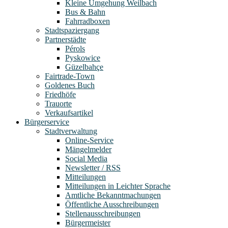
Kleine Umgehung Weilbach
Bus & Bahn
Fahrradboxen
Stadtspaziergang
Partnerstädte
Pérols
Pyskowice
Güzelbahçe
Fairtrade-Town
Goldenes Buch
Friedhöfe
Trauorte
Verkaufsartikel
Bürgerservice
Stadtverwaltung
Online-Service
Mängelmelder
Social Media
Newsletter / RSS
Mitteilungen
Mitteilungen in Leichter Sprache
Amtliche Bekanntmachungen
Öffentliche Ausschreibungen
Stellenausschreibungen
Bürgermeister