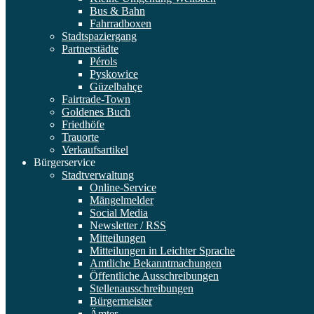
Bus & Bahn
Fahrradboxen
Stadtspaziergang
Partnerstädte
Pérols
Pyskowice
Güzelbahçe
Fairtrade-Town
Goldenes Buch
Friedhöfe
Trauorte
Verkaufsartikel
Bürgerservice
Stadtverwaltung
Online-Service
Mängelmelder
Social Media
Newsletter / RSS
Mitteilungen
Mitteilungen in Leichter Sprache
Amtliche Bekanntmachungen
Öffentliche Ausschreibungen
Stellenausschreibungen
Bürgermeister
Ämter