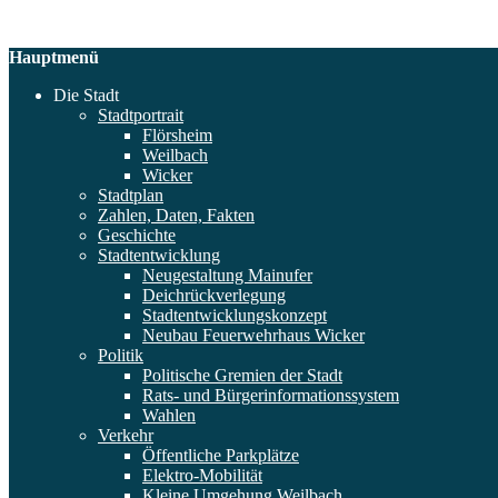
Hauptmenü
Die Stadt
Stadtportrait
Flörsheim
Weilbach
Wicker
Stadtplan
Zahlen, Daten, Fakten
Geschichte
Stadtentwicklung
Neugestaltung Mainufer
Deichrückverlegung
Stadtentwicklungskonzept
Neubau Feuerwehrhaus Wicker
Politik
Politische Gremien der Stadt
Rats- und Bürgerinformationssystem
Wahlen
Verkehr
Öffentliche Parkplätze
Elektro-Mobilität
Kleine Umgehung Weilbach