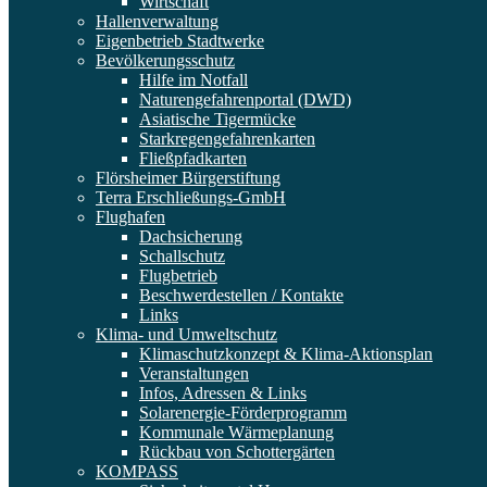
Wirtschaft
Hallenverwaltung
Eigenbetrieb Stadtwerke
Bevölkerungsschutz
Hilfe im Notfall
Naturengefahrenportal (DWD)
Asiatische Tigermücke
Starkregengefahrenkarten
Fließpfadkarten
Flörsheimer Bürgerstiftung
Terra Erschließungs-GmbH
Flughafen
Dachsicherung
Schallschutz
Flugbetrieb
Beschwerdestellen / Kontakte
Links
Klima- und Umweltschutz
Klimaschutzkonzept & Klima-Aktionsplan
Veranstaltungen
Infos, Adressen & Links
Solarenergie-Förderprogramm
Kommunale Wärmeplanung
Rückbau von Schottergärten
KOMPASS