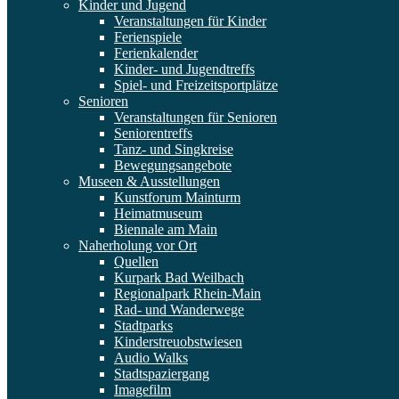
Kinder und Jugend
Veranstaltungen für Kinder
Ferienspiele
Ferienkalender
Kinder- und Jugendtreffs
Spiel- und Freizeitsportplätze
Senioren
Veranstaltungen für Senioren
Seniorentreffs
Tanz- und Singkreise
Bewegungsangebote
Museen & Ausstellungen
Kunstforum Mainturm
Heimatmuseum
Biennale am Main
Naherholung vor Ort
Quellen
Kurpark Bad Weilbach
Regionalpark Rhein-Main
Rad- und Wanderwege
Stadtparks
Kinderstreuobstwiesen
Audio Walks
Stadtspaziergang
Imagefilm