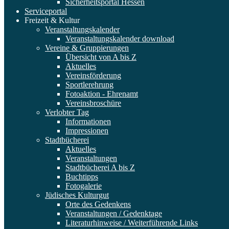
Sicherheitsportal Hessen
Serviceportal
Freizeit & Kultur
Veranstaltungskalender
Veranstaltungskalender download
Vereine & Gruppierungen
Übersicht von A bis Z
Aktuelles
Vereinsförderung
Sportlerehrung
Fotoaktion - Ehrenamt
Vereinsbroschüre
Verlobter Tag
Informationen
Impressionen
Stadtbücherei
Aktuelles
Veranstaltungen
Stadtbücherei A bis Z
Buchtipps
Fotogalerie
Jüdisches Kulturgut
Orte des Gedenkens
Veranstaltungen / Gedenktage
Literaturhinweise / Weiterführende Links