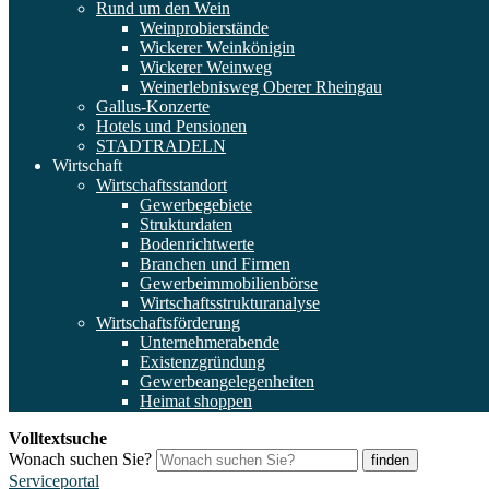
Rund um den Wein
Weinprobierstände
Wickerer Weinkönigin
Wickerer Weinweg
Weinerlebnisweg Oberer Rheingau
Gallus-Konzerte
Hotels und Pensionen
STADTRADELN
Wirtschaft
Wirtschaftsstandort
Gewerbegebiete
Strukturdaten
Bodenrichtwerte
Branchen und Firmen
Gewerbeimmobilienbörse
Wirtschaftsstrukturanalyse
Wirtschaftsförderung
Unternehmerabende
Existenzgründung
Gewerbeangelegenheiten
Heimat shoppen
Volltextsuche
Wonach suchen Sie?
finden
Serviceportal