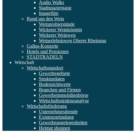
Audio Walks
Stadtspaziergang
Imagefilm
Rund um den Wein
Weinprobierstände
Wickerer Weinkönigin
Wickerer Weinweg
Weinerlebnisweg Oberer Rheingau
Gallus-Konzerte
Hotels und Pensionen
STADTRADELN
Wirtschaft
Wirtschaftsstandort
Gewerbegebiete
Strukturdaten
Bodenrichtwerte
Branchen und Firmen
Gewerbeimmobilienbörse
Wirtschaftsstrukturanalyse
Wirtschaftsförderung
Unternehmerabende
Existenzgründung
Gewerbeangelegenheiten
Heimat shoppen