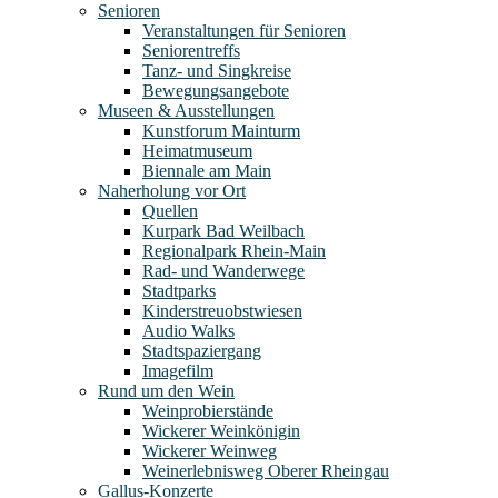
Senioren
Veranstaltungen für Senioren
Seniorentreffs
Tanz- und Singkreise
Bewegungsangebote
Museen & Ausstellungen
Kunstforum Mainturm
Heimatmuseum
Biennale am Main
Naherholung vor Ort
Quellen
Kurpark Bad Weilbach
Regionalpark Rhein-Main
Rad- und Wanderwege
Stadtparks
Kinderstreuobstwiesen
Audio Walks
Stadtspaziergang
Imagefilm
Rund um den Wein
Weinprobierstände
Wickerer Weinkönigin
Wickerer Weinweg
Weinerlebnisweg Oberer Rheingau
Gallus-Konzerte