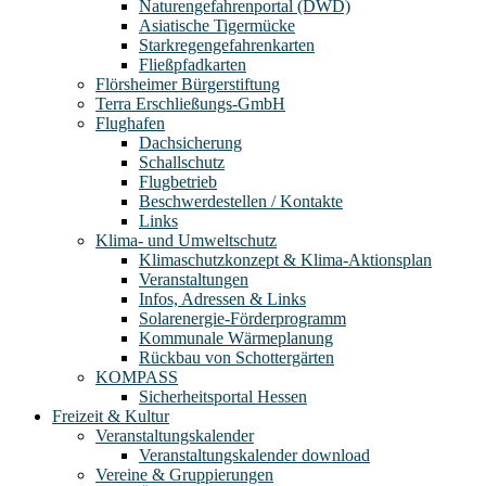
Naturengefahrenportal (DWD)
Asiatische Tigermücke
Starkregengefahrenkarten
Fließpfadkarten
Flörsheimer Bürgerstiftung
Terra Erschließungs-GmbH
Flughafen
Dachsicherung
Schallschutz
Flugbetrieb
Beschwerdestellen / Kontakte
Links
Klima- und Umweltschutz
Klimaschutzkonzept & Klima-Aktionsplan
Veranstaltungen
Infos, Adressen & Links
Solarenergie-Förderprogramm
Kommunale Wärmeplanung
Rückbau von Schottergärten
KOMPASS
Sicherheitsportal Hessen
Freizeit & Kultur
Veranstaltungskalender
Veranstaltungskalender download
Vereine & Gruppierungen