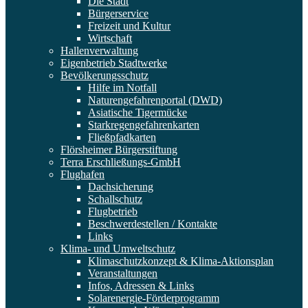
Die Stadt
Bürgerservice
Freizeit und Kultur
Wirtschaft
Hallenverwaltung
Eigenbetrieb Stadtwerke
Bevölkerungsschutz
Hilfe im Notfall
Naturengefahrenportal (DWD)
Asiatische Tigermücke
Starkregengefahrenkarten
Fließpfadkarten
Flörsheimer Bürgerstiftung
Terra Erschließungs-GmbH
Flughafen
Dachsicherung
Schallschutz
Flugbetrieb
Beschwerdestellen / Kontakte
Links
Klima- und Umweltschutz
Klimaschutzkonzept & Klima-Aktionsplan
Veranstaltungen
Infos, Adressen & Links
Solarenergie-Förderprogramm