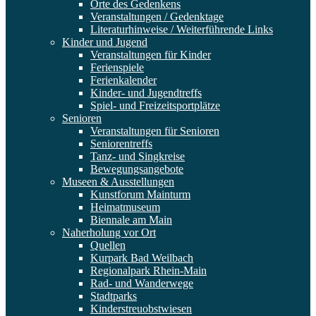
Orte des Gedenkens
Veranstaltungen / Gedenktage
Literaturhinweise / Weiterführende Links
Kinder und Jugend
Veranstaltungen für Kinder
Ferienspiele
Ferienkalender
Kinder- und Jugendtreffs
Spiel- und Freizeitsportplätze
Senioren
Veranstaltungen für Senioren
Seniorentreffs
Tanz- und Singkreise
Bewegungsangebote
Museen & Ausstellungen
Kunstforum Mainturm
Heimatmuseum
Biennale am Main
Naherholung vor Ort
Quellen
Kurpark Bad Weilbach
Regionalpark Rhein-Main
Rad- und Wanderwege
Stadtparks
Kinderstreuobstwiesen