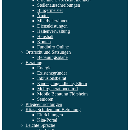
Stellenausschreibungen
Bürgermeister
Ämter
Mitarbeiter/innen
Dienstleistungen
Hallenverwaltung
Haushalt
Konten
Fundbüro Online
Ortsrecht und Satzungen
Bebauungspläne
Beratung
Energie
Existenzgründer
Inklusionsbeirat
Kinder, Jugendliche, Eltern
Mehrgenerationentreff
Mobile Beratung Flörsheim
Senioren
Pflegeeinrichtungen
Kitas, Schulen und Betreuung
Einrichtungen
Kita-Portal
Leichte Sprache