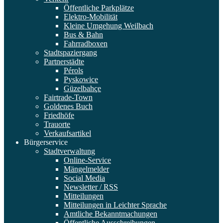
Öffentliche Parkplätze
Elektro-Mobilität
Kleine Umgehung Weilbach
Bus & Bahn
Fahrradboxen
Stadtspaziergang
Partnerstädte
Pérols
Pyskowice
Güzelbahçe
Fairtrade-Town
Goldenes Buch
Friedhöfe
Trauorte
Verkaufsartikel
Bürgerservice
Stadtverwaltung
Online-Service
Mängelmelder
Social Media
Newsletter / RSS
Mitteilungen
Mitteilungen in Leichter Sprache
Amtliche Bekanntmachungen
Öffentliche Ausschreibungen