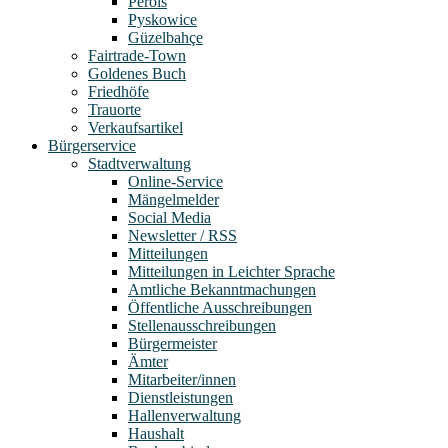
Pérols
Pyskowice
Güzelbahçe
Fairtrade-Town
Goldenes Buch
Friedhöfe
Trauorte
Verkaufsartikel
Bürgerservice
Stadtverwaltung
Online-Service
Mängelmelder
Social Media
Newsletter / RSS
Mitteilungen
Mitteilungen in Leichter Sprache
Amtliche Bekanntmachungen
Öffentliche Ausschreibungen
Stellenausschreibungen
Bürgermeister
Ämter
Mitarbeiter/innen
Dienstleistungen
Hallenverwaltung
Haushalt