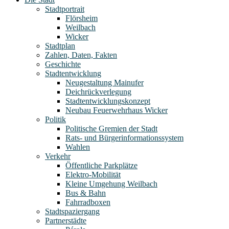
Stadtportrait
Flörsheim
Weilbach
Wicker
Stadtplan
Zahlen, Daten, Fakten
Geschichte
Stadtentwicklung
Neugestaltung Mainufer
Deichrückverlegung
Stadtentwicklungskonzept
Neubau Feuerwehrhaus Wicker
Politik
Politische Gremien der Stadt
Rats- und Bürgerinformationssystem
Wahlen
Verkehr
Öffentliche Parkplätze
Elektro-Mobilität
Kleine Umgehung Weilbach
Bus & Bahn
Fahrradboxen
Stadtspaziergang
Partnerstädte