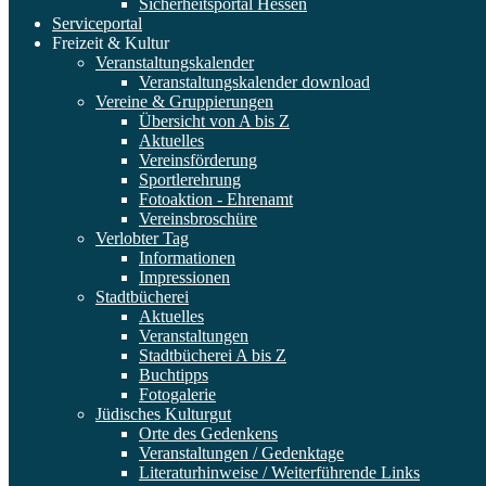
Sicherheitsportal Hessen
Serviceportal
Freizeit & Kultur
Veranstaltungskalender
Veranstaltungskalender download
Vereine & Gruppierungen
Übersicht von A bis Z
Aktuelles
Vereinsförderung
Sportlerehrung
Fotoaktion - Ehrenamt
Vereinsbroschüre
Verlobter Tag
Informationen
Impressionen
Stadtbücherei
Aktuelles
Veranstaltungen
Stadtbücherei A bis Z
Buchtipps
Fotogalerie
Jüdisches Kulturgut
Orte des Gedenkens
Veranstaltungen / Gedenktage
Literaturhinweise / Weiterführende Links