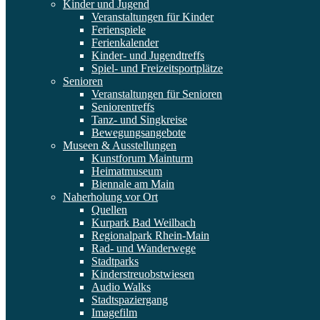
Kinder und Jugend
Veranstaltungen für Kinder
Ferienspiele
Ferienkalender
Kinder- und Jugendtreffs
Spiel- und Freizeitsportplätze
Senioren
Veranstaltungen für Senioren
Seniorentreffs
Tanz- und Singkreise
Bewegungsangebote
Museen & Ausstellungen
Kunstforum Mainturm
Heimatmuseum
Biennale am Main
Naherholung vor Ort
Quellen
Kurpark Bad Weilbach
Regionalpark Rhein-Main
Rad- und Wanderwege
Stadtparks
Kinderstreuobstwiesen
Audio Walks
Stadtspaziergang
Imagefilm