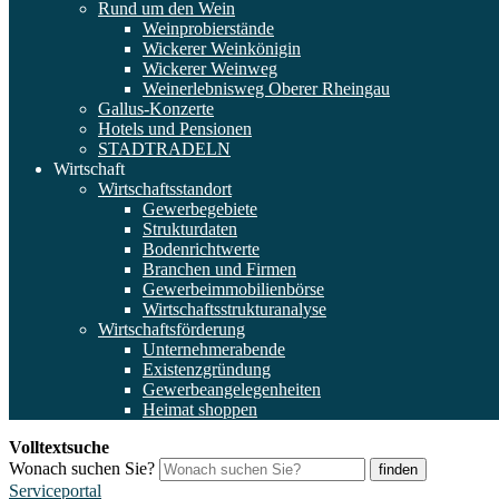
Rund um den Wein
Weinprobierstände
Wickerer Weinkönigin
Wickerer Weinweg
Weinerlebnisweg Oberer Rheingau
Gallus-Konzerte
Hotels und Pensionen
STADTRADELN
Wirtschaft
Wirtschaftsstandort
Gewerbegebiete
Strukturdaten
Bodenrichtwerte
Branchen und Firmen
Gewerbeimmobilienbörse
Wirtschaftsstrukturanalyse
Wirtschaftsförderung
Unternehmerabende
Existenzgründung
Gewerbeangelegenheiten
Heimat shoppen
Volltextsuche
Wonach suchen Sie?
finden
Serviceportal