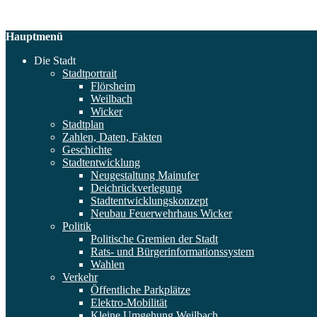
Hauptmenü
Die Stadt
Stadtportrait
Flörsheim
Weilbach
Wicker
Stadtplan
Zahlen, Daten, Fakten
Geschichte
Stadtentwicklung
Neugestaltung Mainufer
Deichrückverlegung
Stadtentwicklungskonzept
Neubau Feuerwehrhaus Wicker
Politik
Politische Gremien der Stadt
Rats- und Bürgerinformationssystem
Wahlen
Verkehr
Öffentliche Parkplätze
Elektro-Mobilität
Kleine Umgehung Weilbach