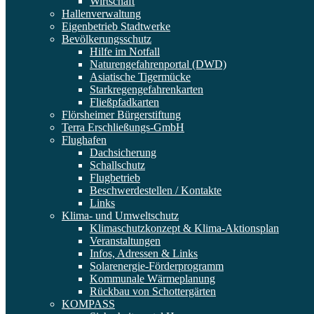
Wirtschaft
Hallenverwaltung
Eigenbetrieb Stadtwerke
Bevölkerungsschutz
Hilfe im Notfall
Naturengefahrenportal (DWD)
Asiatische Tigermücke
Starkregengefahrenkarten
Fließpfadkarten
Flörsheimer Bürgerstiftung
Terra Erschließungs-GmbH
Flughafen
Dachsicherung
Schallschutz
Flugbetrieb
Beschwerdestellen / Kontakte
Links
Klima- und Umweltschutz
Klimaschutzkonzept & Klima-Aktionsplan
Veranstaltungen
Infos, Adressen & Links
Solarenergie-Förderprogramm
Kommunale Wärmeplanung
Rückbau von Schottergärten
KOMPASS