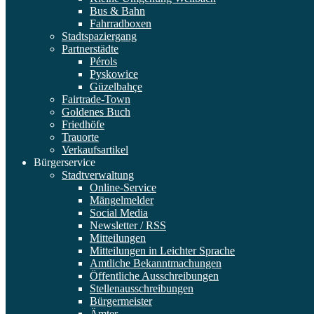
Bus & Bahn
Fahrradboxen
Stadtspaziergang
Partnerstädte
Pérols
Pyskowice
Güzelbahçe
Fairtrade-Town
Goldenes Buch
Friedhöfe
Trauorte
Verkaufsartikel
Bürgerservice
Stadtverwaltung
Online-Service
Mängelmelder
Social Media
Newsletter / RSS
Mitteilungen
Mitteilungen in Leichter Sprache
Amtliche Bekanntmachungen
Öffentliche Ausschreibungen
Stellenausschreibungen
Bürgermeister
Ämter