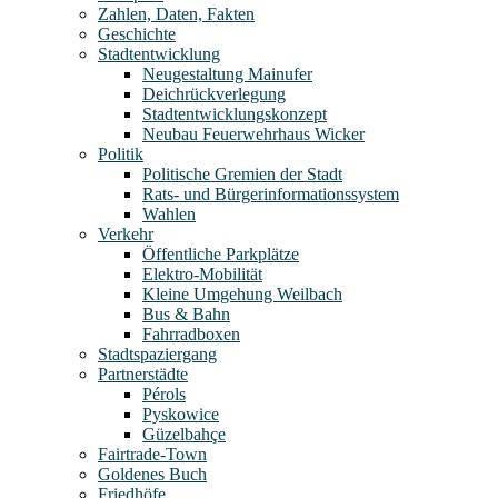
Zahlen, Daten, Fakten
Geschichte
Stadtentwicklung
Neugestaltung Mainufer
Deichrückverlegung
Stadtentwicklungskonzept
Neubau Feuerwehrhaus Wicker
Politik
Politische Gremien der Stadt
Rats- und Bürgerinformationssystem
Wahlen
Verkehr
Öffentliche Parkplätze
Elektro-Mobilität
Kleine Umgehung Weilbach
Bus & Bahn
Fahrradboxen
Stadtspaziergang
Partnerstädte
Pérols
Pyskowice
Güzelbahçe
Fairtrade-Town
Goldenes Buch
Friedhöfe