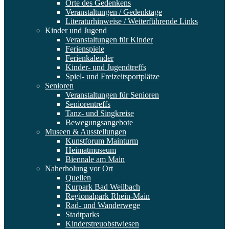
Orte des Gedenkens
Veranstaltungen / Gedenktage
Literaturhinweise / Weiterführende Links
Kinder und Jugend
Veranstaltungen für Kinder
Ferienspiele
Ferienkalender
Kinder- und Jugendtreffs
Spiel- und Freizeitsportplätze
Senioren
Veranstaltungen für Senioren
Seniorentreffs
Tanz- und Singkreise
Bewegungsangebote
Museen & Ausstellungen
Kunstforum Mainturm
Heimatmuseum
Biennale am Main
Naherholung vor Ort
Quellen
Kurpark Bad Weilbach
Regionalpark Rhein-Main
Rad- und Wanderwege
Stadtparks
Kinderstreuobstwiesen