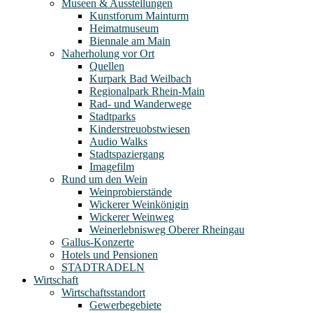
Museen & Ausstellungen
Kunstforum Mainturm
Heimatmuseum
Biennale am Main
Naherholung vor Ort
Quellen
Kurpark Bad Weilbach
Regionalpark Rhein-Main
Rad- und Wanderwege
Stadtparks
Kinderstreuobstwiesen
Audio Walks
Stadtspaziergang
Imagefilm
Rund um den Wein
Weinprobierstände
Wickerer Weinkönigin
Wickerer Weinweg
Weinerlebnisweg Oberer Rheingau
Gallus-Konzerte
Hotels und Pensionen
STADTRADELN
Wirtschaft
Wirtschaftsstandort
Gewerbegebiete