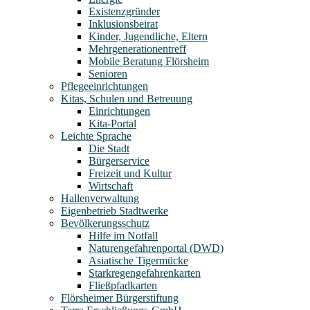
Existenzgründer
Inklusionsbeirat
Kinder, Jugendliche, Eltern
Mehrgenerationentreff
Mobile Beratung Flörsheim
Senioren
Pflegeeinrichtungen
Kitas, Schulen und Betreuung
Einrichtungen
Kita-Portal
Leichte Sprache
Die Stadt
Bürgerservice
Freizeit und Kultur
Wirtschaft
Hallenverwaltung
Eigenbetrieb Stadtwerke
Bevölkerungsschutz
Hilfe im Notfall
Naturengefahrenportal (DWD)
Asiatische Tigermücke
Starkregengefahrenkarten
Fließpfadkarten
Flörsheimer Bürgerstiftung