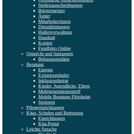
Stellenausschreibungen
Bürgermeister
Ämter
Mitarbeiter/innen
Dienstleistungen
Hallenverwaltung
Haushalt
Konten
Fundbüro Online
Ortsrecht und Satzungen
Bebauungspläne
Beratung
Energie
Existenzgründer
Inklusionsbeirat
Kinder, Jugendliche, Eltern
Mehrgenerationentreff
Mobile Beratung Flörsheim
Senioren
Pflegeeinrichtungen
Kitas, Schulen und Betreuung
Einrichtungen
Kita-Portal
Leichte Sprache