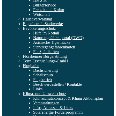
Die Stadt
Bürgerservice
Freizeit und Kultur
Wirtschaft
Hallenverwaltung
Eigenbetrieb Stadtwerke
Bevölkerungsschutz
Hilfe im Notfall
Naturengefahrenportal (DWD)
Asiatische Tigermücke
Starkregengefahrenkarten
Fließpfadkarten
Flörsheimer Bürgerstiftung
Terra Erschließungs-GmbH
Flughafen
Dachsicherung
Schallschutz
Flugbetrieb
Beschwerdestellen / Kontakte
Links
Klima- und Umweltschutz
Klimaschutzkonzept & Klima-Aktionsplan
Veranstaltungen
Infos, Adressen & Links
Solarenergie-Förderprogramm