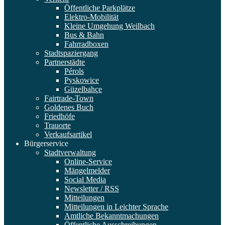
Öffentliche Parkplätze
Elektro-Mobilität
Kleine Umgehung Weilbach
Bus & Bahn
Fahrradboxen
Stadtspaziergang
Partnerstädte
Pérols
Pyskowice
Güzelbahçe
Fairtrade-Town
Goldenes Buch
Friedhöfe
Trauorte
Verkaufsartikel
Bürgerservice
Stadtverwaltung
Online-Service
Mängelmelder
Social Media
Newsletter / RSS
Mitteilungen
Mitteilungen in Leichter Sprache
Amtliche Bekanntmachungen
Öffentliche Ausschreibungen