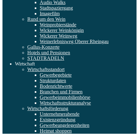
Audio Walks
Stadtspaziergang
Imagefilm
Rund um den Wein
Weinprobierstände
Wickerer Weinkönigin
Wickerer Weinweg
Weinerlebnisweg Oberer Rheingau
Gallus-Konzerte
Hotels und Pensionen
STADTRADELN
Wirtschaft
Wirtschaftsstandort
Gewerbegebiete
Strukturdaten
Bodenrichtwerte
Branchen und Firmen
Gewerbeimmobilienbörse
Wirtschaftsstrukturanalyse
Wirtschaftsförderung
Unternehmerabende
Existenzgründung
Gewerbeangelegenheiten
Heimat shoppen