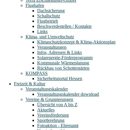
Terra Erschließungs-GmbH
Flughafen
Dachsicherung
Schallschutz
Flugbetrieb
Beschwerdestellen / Kontakte
Links
Klima- und Umweltschutz
Klimaschutzkonzept & Klima-Aktionsplan
Veranstaltungen
Infos, Adressen & Links
Solarenergie-Förderprogramm
Kommunale Wärmeplanung
Rückbau von Schottergärten
KOMPASS
Sicherheitsportal Hessen
Freizeit & Kultur
Veranstaltungskalender
Veranstaltungskalender download
Vereine & Gruppierungen
Übersicht von A bis Z
Aktuelles
Vereinsförderung
Sportlerehrung
Fotoaktion - Ehrenamt