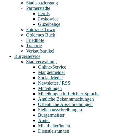
Stadtspaziergang
Partnerstädte
Pérols
Pyskowice
Güzelbahçe
Fairtrade-Town
Goldenes Buch
Friedhöfe
Trauorte
Verkaufsartikel
Bürgerservice
Stadtverwaltung
Online-Service
Mängelmelder
Social Media
Newsletter / RSS
Mitteilungen
Mitteilungen in Leichter Sprache
Amtliche Bekanntmachungen
Öffentliche Ausschreibungen
Stellenausschreibungen
Bürgermeister
Ämter
Mitarbeiter/innen
Dienstleistungen