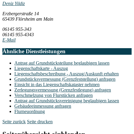
Deniz Yildiz
Erzbergerstraße 14
65439 Flörsheim am Main
06145 955-343
06145 955-4343
E-Mail
Ähnliche Dienstleistungen
Antrag auf Grundstücksteilung beglaubigen lassen
Liegenschaftskarte - Auszug
Liegenschaftsbeschreibung - Auszug/Auskunft erhalten
Grundstücksvermessung (Grenzfeststellung) anfragen
Einsicht in das Liegenschaftskataster nehmen
Zerlegungsvermessung (Grenzfestlegung) anfragen
Verschmelzung von Flurstücken anfragen
Antrag auf Grundstücksvereinigung beglaubigen lassen
Gebäudeeinmessung anfragen
Flurneuordnung
Seite zurück
Seite drucken