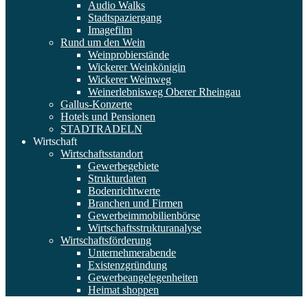
Audio Walks
Stadtspaziergang
Imagefilm
Rund um den Wein
Weinprobierstände
Wickerer Weinkönigin
Wickerer Weinweg
Weinerlebnisweg Oberer Rheingau
Gallus-Konzerte
Hotels und Pensionen
STADTRADELN
Wirtschaft
Wirtschaftsstandort
Gewerbegebiete
Strukturdaten
Bodenrichtwerte
Branchen und Firmen
Gewerbeimmobilienbörse
Wirtschaftsstrukturanalyse
Wirtschaftsförderung
Unternehmerabende
Existenzgründung
Gewerbeangelegenheiten
Heimat shoppen