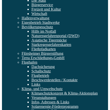
Die Stadt
Bürgerservice
Freizeit und Kultur
Wirtschaft
Hallenverwaltung
Eigenbetrieb Stadtwerke
Bevölkerungsschutz
Hilfe im Notfall
Naturengefahrenportal (DWD)
Asiatische Tigermücke
Starkregengefahrenkarten
Fließpfadkarten
Flörsheimer Bürgerstiftung
Terra Erschließungs-GmbH
Flughafen
Dachsicherung
Schallschutz
Flugbetrieb
Beschwerdestellen / Kontakte
Links
Klima- und Umweltschutz
Klimaschutzkonzept & Klima-Aktionsplan
Veranstaltungen
Infos, Adressen & Links
Solarenergie-Förderprogramm