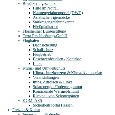
Bevölkerungsschutz
Hilfe im Notfall
Naturengefahrenportal (DWD)
Asiatische Tigermücke
Starkregengefahrenkarten
Fließpfadkarten
Flörsheimer Bürgerstiftung
Terra Erschließungs-GmbH
Flughafen
Dachsicherung
Schallschutz
Flugbetrieb
Beschwerdestellen / Kontakte
Links
Klima- und Umweltschutz
Klimaschutzkonzept & Klima-Aktionsplan
Veranstaltungen
Infos, Adressen & Links
Solarenergie-Förderprogramm
Kommunale Wärmeplanung
Rückbau von Schottergärten
KOMPASS
Sicherheitsportal Hessen
Freizeit & Kultur
Veranstaltungskalender