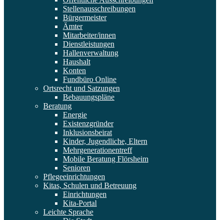
Stellenausschreibungen
Bürgermeister
Ämter
Mitarbeiter/innen
Dienstleistungen
Hallenverwaltung
Haushalt
Konten
Fundbüro Online
Ortsrecht und Satzungen
Bebauungspläne
Beratung
Energie
Existenzgründer
Inklusionsbeirat
Kinder, Jugendliche, Eltern
Mehrgenerationentreff
Mobile Beratung Flörsheim
Senioren
Pflegeeinrichtungen
Kitas, Schulen und Betreuung
Einrichtungen
Kita-Portal
Leichte Sprache