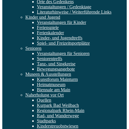
Orte des Gedenkens
Veranstaltungen / Gedenktage
Literaturhinweise / Weiterführende Links
Kinder und Jugend
Veranstaltungen für Kinder
Ferienspiele
Ferienkalender
Kinder- und Jugendtreffs
Spiel- und Freizeitsportplätze
Senioren
Veranstaltungen für Senioren
Seniorentreffs
Tanz- und Singkreise
Bewegungsangebote
Museen & Ausstellungen
Kunstforum Mainturm
Heimatmuseum
Biennale am Main
Naherholung vor Ort
Quellen
Kurpark Bad Weilbach
Regionalpark Rhein-Main
Rad- und Wanderwege
Stadtparks
Kinderstreuobstwiesen