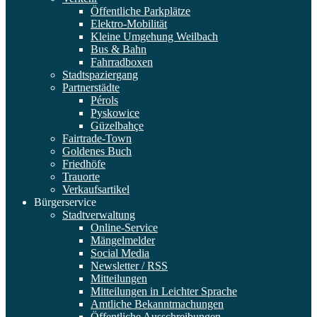
Öffentliche Parkplätze
Elektro-Mobilität
Kleine Umgehung Weilbach
Bus & Bahn
Fahrradboxen
Stadtspaziergang
Partnerstädte
Pérols
Pyskowice
Güzelbahçe
Fairtrade-Town
Goldenes Buch
Friedhöfe
Trauorte
Verkaufsartikel
Bürgerservice
Stadtverwaltung
Online-Service
Mängelmelder
Social Media
Newsletter / RSS
Mitteilungen
Mitteilungen in Leichter Sprache
Amtliche Bekanntmachungen
Öffentliche Ausschreibungen