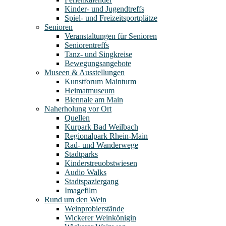
Kinder- und Jugendtreffs
Spiel- und Freizeitsportplätze
Senioren
Veranstaltungen für Senioren
Seniorentreffs
Tanz- und Singkreise
Bewegungsangebote
Museen & Ausstellungen
Kunstforum Mainturm
Heimatmuseum
Biennale am Main
Naherholung vor Ort
Quellen
Kurpark Bad Weilbach
Regionalpark Rhein-Main
Rad- und Wanderwege
Stadtparks
Kinderstreuobstwiesen
Audio Walks
Stadtspaziergang
Imagefilm
Rund um den Wein
Weinprobierstände
Wickerer Weinkönigin