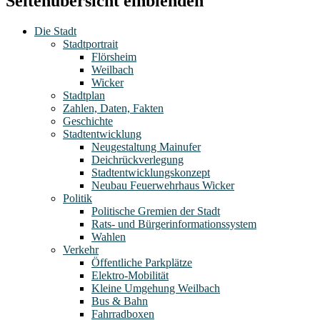
Seitenübersicht einblenden
Die Stadt
Stadtportrait
Flörsheim
Weilbach
Wicker
Stadtplan
Zahlen, Daten, Fakten
Geschichte
Stadtentwicklung
Neugestaltung Mainufer
Deichrückverlegung
Stadtentwicklungskonzept
Neubau Feuerwehrhaus Wicker
Politik
Politische Gremien der Stadt
Rats- und Bürgerinformationssystem
Wahlen
Verkehr
Öffentliche Parkplätze
Elektro-Mobilität
Kleine Umgehung Weilbach
Bus & Bahn
Fahrradboxen