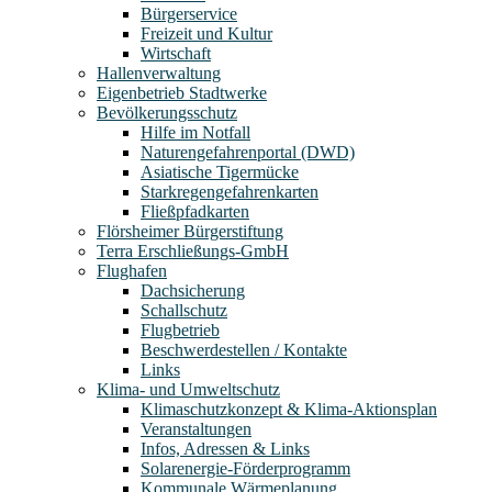
Bürgerservice
Freizeit und Kultur
Wirtschaft
Hallenverwaltung
Eigenbetrieb Stadtwerke
Bevölkerungsschutz
Hilfe im Notfall
Naturengefahrenportal (DWD)
Asiatische Tigermücke
Starkregengefahrenkarten
Fließpfadkarten
Flörsheimer Bürgerstiftung
Terra Erschließungs-GmbH
Flughafen
Dachsicherung
Schallschutz
Flugbetrieb
Beschwerdestellen / Kontakte
Links
Klima- und Umweltschutz
Klimaschutzkonzept & Klima-Aktionsplan
Veranstaltungen
Infos, Adressen & Links
Solarenergie-Förderprogramm
Kommunale Wärmeplanung