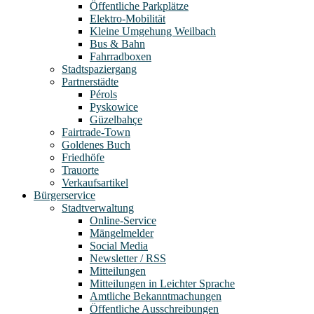
Öffentliche Parkplätze
Elektro-Mobilität
Kleine Umgehung Weilbach
Bus & Bahn
Fahrradboxen
Stadtspaziergang
Partnerstädte
Pérols
Pyskowice
Güzelbahçe
Fairtrade-Town
Goldenes Buch
Friedhöfe
Trauorte
Verkaufsartikel
Bürgerservice
Stadtverwaltung
Online-Service
Mängelmelder
Social Media
Newsletter / RSS
Mitteilungen
Mitteilungen in Leichter Sprache
Amtliche Bekanntmachungen
Öffentliche Ausschreibungen