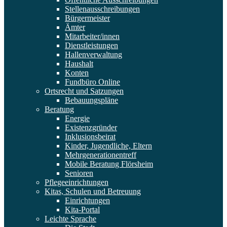
Stellenausschreibungen
Bürgermeister
Ämter
Mitarbeiter/innen
Dienstleistungen
Hallenverwaltung
Haushalt
Konten
Fundbüro Online
Ortsrecht und Satzungen
Bebauungspläne
Beratung
Energie
Existenzgründer
Inklusionsbeirat
Kinder, Jugendliche, Eltern
Mehrgenerationentreff
Mobile Beratung Flörsheim
Senioren
Pflegeeinrichtungen
Kitas, Schulen und Betreuung
Einrichtungen
Kita-Portal
Leichte Sprache