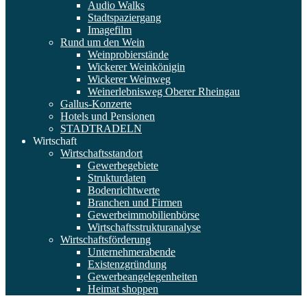
Audio Walks
Stadtspaziergang
Imagefilm
Rund um den Wein
Weinprobierstände
Wickerer Weinkönigin
Wickerer Weinweg
Weinerlebnisweg Oberer Rheingau
Gallus-Konzerte
Hotels und Pensionen
STADTRADELN
Wirtschaft
Wirtschaftsstandort
Gewerbegebiete
Strukturdaten
Bodenrichtwerte
Branchen und Firmen
Gewerbeimmobilienbörse
Wirtschaftsstrukturanalyse
Wirtschaftsförderung
Unternehmerabende
Existenzgründung
Gewerbeangelegenheiten
Heimat shoppen