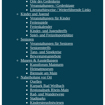
Orte des Gedenkens
Veranstaltungen / Gedenktage
Literaturhinweise / Weiterführende Links
Kinder und Jugend
Veranstaltungen für Kinder
Ferienspiele
Ferienkalender
Kinder- und Jugendtreffs
Spiel- und Freizeitsportplätze
Senioren
Veranstaltungen für Senioren
Seniorentreffs
Tanz- und Singkreise
Bewegungsangebote
Museen & Ausstellungen
Kunstforum Mainturm
Heimatmuseum
Biennale am Main
Naherholung vor Ort
Quellen
Kurpark Bad Weilbach
Regionalpark Rhein-Main
Rad- und Wanderwege
Stadtparks
Kinderstreuobstwiesen