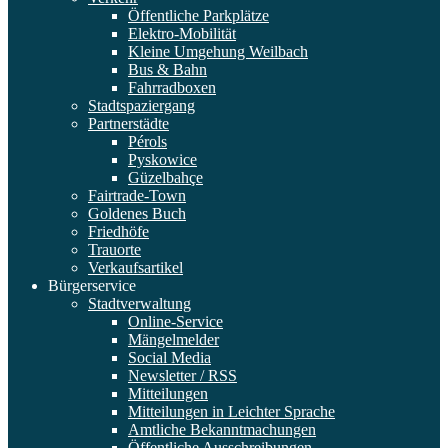
Öffentliche Parkplätze
Elektro-Mobilität
Kleine Umgehung Weilbach
Bus & Bahn
Fahrradboxen
Stadtspaziergang
Partnerstädte
Pérols
Pyskowice
Güzelbahçe
Fairtrade-Town
Goldenes Buch
Friedhöfe
Trauorte
Verkaufsartikel
Bürgerservice
Stadtverwaltung
Online-Service
Mängelmelder
Social Media
Newsletter / RSS
Mitteilungen
Mitteilungen in Leichter Sprache
Amtliche Bekanntmachungen
Öffentliche Ausschreibungen