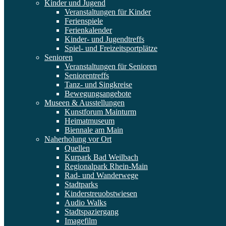
Kinder und Jugend
Veranstaltungen für Kinder
Ferienspiele
Ferienkalender
Kinder- und Jugendtreffs
Spiel- und Freizeitsportplätze
Senioren
Veranstaltungen für Senioren
Seniorentreffs
Tanz- und Singkreise
Bewegungsangebote
Museen & Ausstellungen
Kunstforum Mainturm
Heimatmuseum
Biennale am Main
Naherholung vor Ort
Quellen
Kurpark Bad Weilbach
Regionalpark Rhein-Main
Rad- und Wanderwege
Stadtparks
Kinderstreuobstwiesen
Audio Walks
Stadtspaziergang
Imagefilm