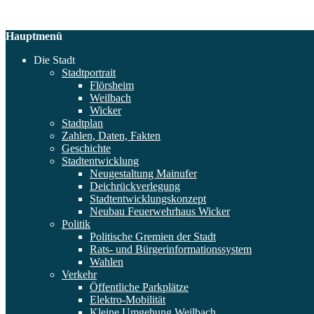
Hauptmenü
Die Stadt
Stadtportrait
Flörsheim
Weilbach
Wicker
Stadtplan
Zahlen, Daten, Fakten
Geschichte
Stadtentwicklung
Neugestaltung Mainufer
Deichrückverlegung
Stadtentwicklungskonzept
Neubau Feuerwehrhaus Wicker
Politik
Politische Gremien der Stadt
Rats- und Bürgerinformationssystem
Wahlen
Verkehr
Öffentliche Parkplätze
Elektro-Mobilität
Kleine Umgehung Weilbach