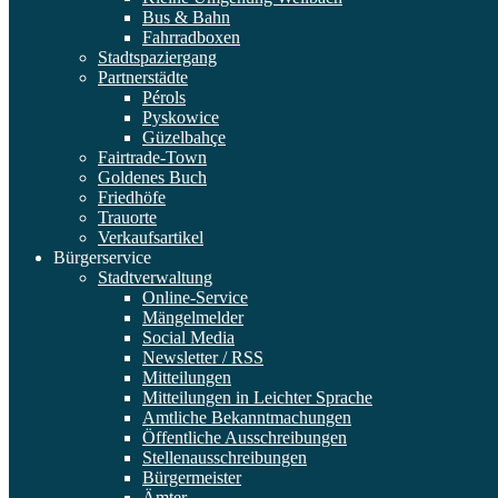
Bus & Bahn
Fahrradboxen
Stadtspaziergang
Partnerstädte
Pérols
Pyskowice
Güzelbahçe
Fairtrade-Town
Goldenes Buch
Friedhöfe
Trauorte
Verkaufsartikel
Bürgerservice
Stadtverwaltung
Online-Service
Mängelmelder
Social Media
Newsletter / RSS
Mitteilungen
Mitteilungen in Leichter Sprache
Amtliche Bekanntmachungen
Öffentliche Ausschreibungen
Stellenausschreibungen
Bürgermeister
Ämter