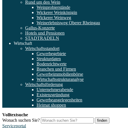
Rund um den Wein
Weinprobierstände
Wickerer Weinkönigin
Wickerer Weinweg
Weinerlebnisweg Oberer Rheingau
Gallus-Konzerte
Hotels und Pensionen
STADTRADELN
Wirtschaft
Wirtschaftsstandort
Gewerbegebiete
Strukturdaten
Bodenrichtwerte
Branchen und Firmen
Gewerbeimmobilienbörse
Wirtschaftsstrukturanalyse
Wirtschaftsförderung
Unternehmerabende
Existenzgründung
Gewerbeangelegenheiten
Heimat shoppen
Volltextsuche
Wonach suchen Sie?
finden
Serviceportal