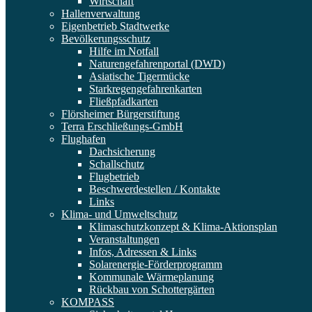
Wirtschaft
Hallenverwaltung
Eigenbetrieb Stadtwerke
Bevölkerungsschutz
Hilfe im Notfall
Naturengefahrenportal (DWD)
Asiatische Tigermücke
Starkregengefahrenkarten
Fließpfadkarten
Flörsheimer Bürgerstiftung
Terra Erschließungs-GmbH
Flughafen
Dachsicherung
Schallschutz
Flugbetrieb
Beschwerdestellen / Kontakte
Links
Klima- und Umweltschutz
Klimaschutzkonzept & Klima-Aktionsplan
Veranstaltungen
Infos, Adressen & Links
Solarenergie-Förderprogramm
Kommunale Wärmeplanung
Rückbau von Schottergärten
KOMPASS