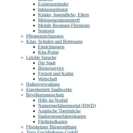
Existenzgründer
Inklusionsbeirat
Kinder, Jugendliche, Eltern
Mehrgenerationentreff
Mobile Beratung Flörsheim
Senioren
Pflegeeinrichtungen
Kitas, Schulen und Betreuung
Einrichtungen
Kita-Portal
Leichte Sprache
Die Stadt
Bürgerservice
Freizeit und Kultur
Wirtschaft
Hallenverwaltung
Eigenbetrieb Stadtwerke
Bevölkerungsschutz
Hilfe im Notfall
Naturengefahrenportal (DWD)
Asiatische Tigermücke
Starkregengefahrenkarten
Fließpfadkarten
Flörsheimer Bürgerstiftung
Terra Erschließungs-GmbH