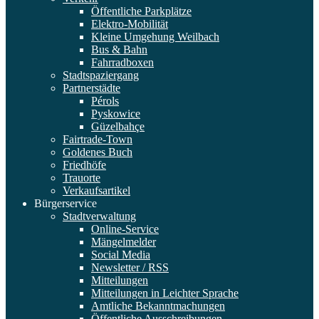
Öffentliche Parkplätze
Elektro-Mobilität
Kleine Umgehung Weilbach
Bus & Bahn
Fahrradboxen
Stadtspaziergang
Partnerstädte
Pérols
Pyskowice
Güzelbahçe
Fairtrade-Town
Goldenes Buch
Friedhöfe
Trauorte
Verkaufsartikel
Bürgerservice
Stadtverwaltung
Online-Service
Mängelmelder
Social Media
Newsletter / RSS
Mitteilungen
Mitteilungen in Leichter Sprache
Amtliche Bekanntmachungen
Öffentliche Ausschreibungen