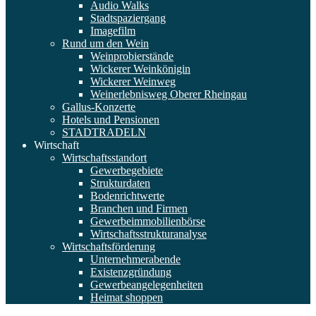
Audio Walks
Stadtspaziergang
Imagefilm
Rund um den Wein
Weinprobierstände
Wickerer Weinkönigin
Wickerer Weinweg
Weinerlebnisweg Oberer Rheingau
Gallus-Konzerte
Hotels und Pensionen
STADTRADELN
Wirtschaft
Wirtschaftsstandort
Gewerbegebiete
Strukturdaten
Bodenrichtwerte
Branchen und Firmen
Gewerbeimmobilienbörse
Wirtschaftsstrukturanalyse
Wirtschaftsförderung
Unternehmerabende
Existenzgründung
Gewerbeangelegenheiten
Heimat shoppen