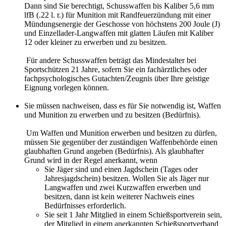
Dann sind Sie berechtigt, Schusswaffen bis Kaliber 5,6 mm
lfB (.22 l. r.) für Munition mit Randfeuerzündung mit einer
Mündungsenergie der Geschosse von höchstens 200 Joule (J)
und Einzellader-Langwaffen mit glatten Läufen mit Kaliber
12 oder kleiner zu erwerben und zu besitzen.
Für andere Schusswaffen beträgt das Mindestalter bei
Sportschützen 21 Jahre, sofern Sie ein fachärztliches oder
fachpsychologisches Gutachten/Zeugnis über Ihre geistige
Eignung vorlegen können.
Sie müssen nachweisen, dass es für Sie notwendig ist, Waffen
und Munition zu erwerben und zu besitzen (Bedürfnis).
Um Waffen und Munition erwerben und besitzen zu dürfen,
müssen Sie gegenüber der zuständigen Waffenbehörde einen
glaubhaften Grund angeben (Bedürfnis). Als glaubhafter
Grund wird in der Regel anerkannt, wenn
Sie Jäger sind und einen Jagdschein (Tages oder
Jahresjagdschein) besitzen. Wollen Sie als Jäger nur
Langwaffen und zwei Kurzwaffen erwerben und
besitzen, dann ist kein weiterer Nachweis eines
Bedürfnisses erforderlich.
Sie seit 1 Jahr Mitglied in einem Schießsportverein sein,
der Mitglied in einem anerkannten Schießsportverband