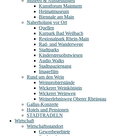
Museen & Ausstellungen
Kunstforum Mainturm
Heimatmuseum
Biennale am Main
Naherholung vor Ort
Quellen
Kurpark Bad Weilbach
Regionalpark Rhein-Main
Rad- und Wanderwege
Stadtparks
Kinderstreuobstwiesen
Audio Walks
Stadtspaziergang
Imagefilm
Rund um den Wein
Weinprobierstände
Wickerer Weinkönigin
Wickerer Weinweg
Weinerlebnisweg Oberer Rheingau
Gallus-Konzerte
Hotels und Pensionen
STADTRADELN
Wirtschaft
Wirtschaftsstandort
Gewerbegebiete