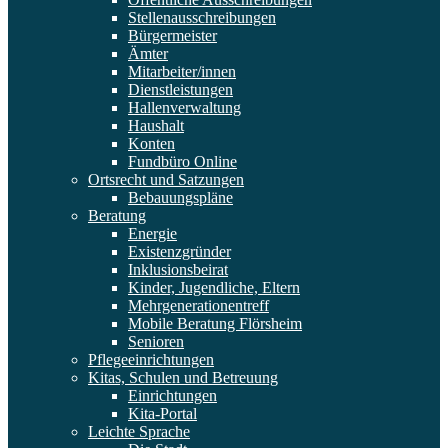
Stellenausschreibungen
Bürgermeister
Ämter
Mitarbeiter/innen
Dienstleistungen
Hallenverwaltung
Haushalt
Konten
Fundbüro Online
Ortsrecht und Satzungen
Bebauungspläne
Beratung
Energie
Existenzgründer
Inklusionsbeirat
Kinder, Jugendliche, Eltern
Mehrgenerationentreff
Mobile Beratung Flörsheim
Senioren
Pflegeeinrichtungen
Kitas, Schulen und Betreuung
Einrichtungen
Kita-Portal
Leichte Sprache