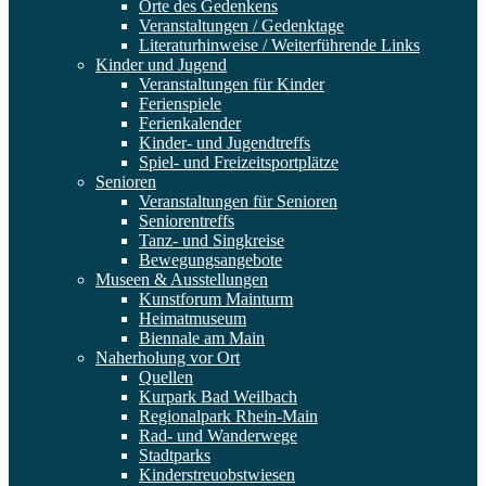
Orte des Gedenkens
Veranstaltungen / Gedenktage
Literaturhinweise / Weiterführende Links
Kinder und Jugend
Veranstaltungen für Kinder
Ferienspiele
Ferienkalender
Kinder- und Jugendtreffs
Spiel- und Freizeitsportplätze
Senioren
Veranstaltungen für Senioren
Seniorentreffs
Tanz- und Singkreise
Bewegungsangebote
Museen & Ausstellungen
Kunstforum Mainturm
Heimatmuseum
Biennale am Main
Naherholung vor Ort
Quellen
Kurpark Bad Weilbach
Regionalpark Rhein-Main
Rad- und Wanderwege
Stadtparks
Kinderstreuobstwiesen