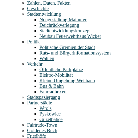
Zahlen, Daten, Fakten
Geschichte
Stadtentwicklung
Neugestaltung Mainufer
Deichrückverlegung
Stadtentwicklungskonzept
Neubau Feuerwehrhaus Wicker
Politik
Politische Gremien der Stadt
Rats- und Bürgerinformationssystem
Wahlen
Verkehr
Öffentliche Parkplätze
Elektro-Mobilität
Kleine Umgehung Weilbach
Bus & Bahn
Fahrradboxen
Stadtspaziergang
Partnerstädte
Pérols
Pyskowice
Güzelbahçe
Fairtrade-Town
Goldenes Buch
Friedhöfe