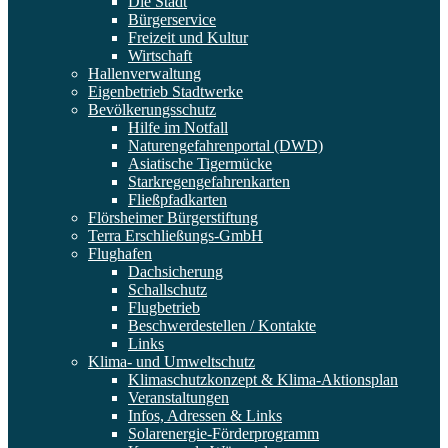
Die Stadt
Bürgerservice
Freizeit und Kultur
Wirtschaft
Hallenverwaltung
Eigenbetrieb Stadtwerke
Bevölkerungsschutz
Hilfe im Notfall
Naturengefahrenportal (DWD)
Asiatische Tigermücke
Starkregengefahrenkarten
Fließpfadkarten
Flörsheimer Bürgerstiftung
Terra Erschließungs-GmbH
Flughafen
Dachsicherung
Schallschutz
Flugbetrieb
Beschwerdestellen / Kontakte
Links
Klima- und Umweltschutz
Klimaschutzkonzept & Klima-Aktionsplan
Veranstaltungen
Infos, Adressen & Links
Solarenergie-Förderprogramm